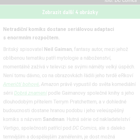
DC Comics
Zobrazit další 4 obrázky
Netradiční komiks dostane seriálovou adaptaci
s enormním rozpočtem.
Britský spisovatel
Neil Gaiman
, fantasy autor, mezi jehož
oblíbenou tematiku patří mytologie a náboženství,
momentálně zažívá v televizi se svými náměty velký úspěch.
Není tomu dávno, co na obrazovkách řádili jeho tvrdě eRkoví
Američtí bohové
,
Amazon
právě vypustil do světa komediální
sérii
Dobrá znamení
podle Gaimanovy společné knihy s jeho
dlouhodobým přítelem Terrym Pratchettem, a v dohledné
budoucnosti dostane hranou podobu i jeho veleúspěšný
komiks s názvem
Sandman
. Hutná série od nakladatelství
Vertigo
, společnosti patřící pod
DC Comics,
ale s daleko
temnějším a dospělejším zaměřením, je dost možná