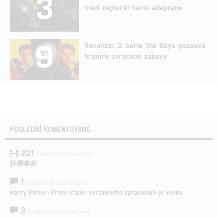
3
mezi nejhorší herní adaptace
9
Recenze: 3. série The Boys posouvá
hranice zvrácené zábavy
POSLEDNÍ KOMENTOVANÉ
221
FILM | 22.04.2026 08:53
拆彈專家
1
ČLÁNEK | 26.03.2026 15:15
Harry Potter: První trailer seriálového zpracování je venku
3
ČLÁNEK | 15.03.2026 14:56