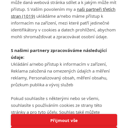
může daná webová stránka sdílet a k jakým může mít
přístup. S Vaším povolením my a
naši partneři třetích
stran (1019)
ukládáme a/nebo máme přístup k
informacím na zařízení, mezi které patří jedinečné
DISKUZE
PŘIHLÁSIT
identifikátory v cookies a datech prohlížení, abychom
REGISTROVAT
mohli shromažďovat a zpracovávat osobní údaje.
Šéfredaktorkou webu je
Petr Slavík
, e-mail
serialy@fandimefilmu.cz
S našimi partnery zpracováváme následující
údaje:
Máte-li zájem o inzerci na našem webu napište nám na e-mail
studio@koncal.com
Ukládání a/nebo přístup k informacím v zařízení,
Reklama založená na omezených údajích a měření
Ochrana osobních údajů
|
Zásady používání cookies
|
Pravidla webu
|
reklamy, Personalizovaný obsah, měření obsahu,
Upravit nastavení soukromí
průzkum publika a vývoj služeb
Pokud souhlasíte s některými nebo se všemi,
souhlasíte s používáním cookies ze strany této
stránky a pro tyto účely. Souhlas také můžete
Tato stránka používá soubory cookies.
odmítnout, ale v takovém případě vám na stránce
Přijmout vše
© 2016 – 2026 FandimeSerialum.cz / All rights reserved /
Více informací
nebudou k dispozici některé personalizované funkce.