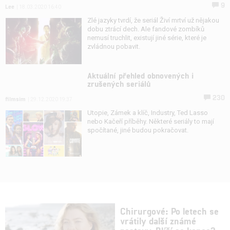
9
Lee
| 18.03.2020 16:40
Zlé jazyky tvrdí, že seriál Živí mrtví už nějakou
dobu ztrácí dech. Ale fandové zombíků
nemusí truchlit, existují jiné série, které je
zvládnou pobavit.
Aktuální přehled obnovených i
zrušených seriálů
230
filmsim
| 29.12.2020 19:37
Utopie, Zámek a klíč, Industry, Ted Lasso
nebo Kačeří příběhy. Některé seriály to mají
spočítané, jiné budou pokračovat.
Chirurgové: Po letech se
vrátily další známé