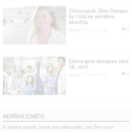
Chirurgové: Ellen Pompeo
by ráda se seriálem
skončila
0
Anarvin
| 20.12.2021 19:23
Chirurgové dostanou také
18. sérii
0
Anarvin
| 11.05.2021 07:00
NEPŘEHLÉDNĚTE
5 zombie seriálů, které jsou zábavnější, než Živí mrtví