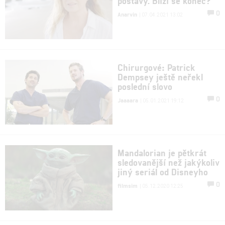
postavy. Blíží se konec?
0
Anarvin
| 07.04.2021 13:02
Chirurgové: Patrick
Dempsey ještě neřekl
poslední slovo
0
Jaaaara
| 05.01.2021 19:12
Mandalorian je pětkrát
sledovanější než jakýkoliv
jiný seriál od Disneyho
0
filmsim
| 05.12.2020 12:25