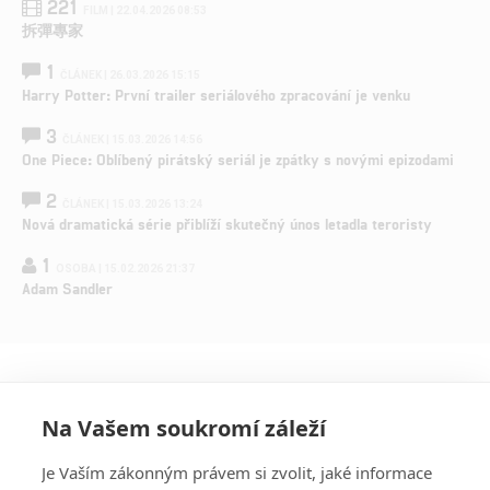
221
FILM | 22.04.2026 08:53
拆彈專家
1
ČLÁNEK | 26.03.2026 15:15
Harry Potter: První trailer seriálového zpracování je venku
3
ČLÁNEK | 15.03.2026 14:56
One Piece: Oblíbený pirátský seriál je zpátky s novými epizodami
2
ČLÁNEK | 15.03.2026 13:24
Nová dramatická série přiblíží skutečný únos letadla teroristy
1
OSOBA | 15.02.2026 21:37
Adam Sandler
Na Vašem soukromí záleží
Je Vaším zákonným právem si zvolit, jaké informace