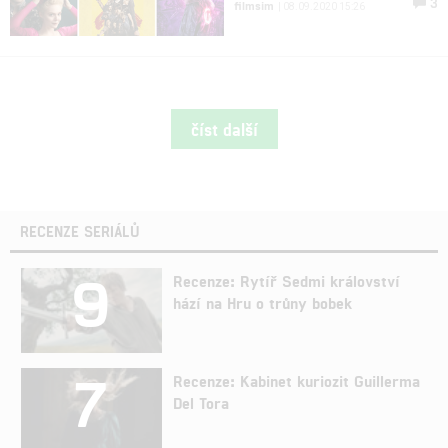
3
filmsim
| 08.09.2020 15:26
číst další
RECENZE SERIÁLŮ
9
Recenze: Rytíř Sedmi království
hází na Hru o trůny bobek
7
Recenze: Kabinet kuriozit Guillerma
Del Tora