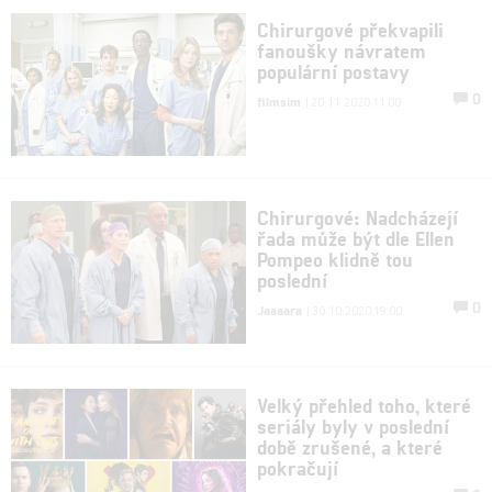
Chirurgové překvapili
fanoušky návratem
populární postavy
0
filmsim
| 20.11.2020 11:00
Chirurgové: Nadcházejí
řada může být dle Ellen
Pompeo klidně tou
poslední
0
Jaaaara
| 30.10.2020 19:00
Velký přehled toho, které
seriály byly v poslední
době zrušené, a které
pokračují