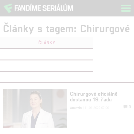
Tog
navi
Články s tagem: Chirurgové
ČLÁNKY
FILMY
(0)
OSOBY
(0)
VIDEA
(0)
Chirurgové oficiálně
dostanou 19. řadu
0
Anarvin
| 11.01.2022 07:00