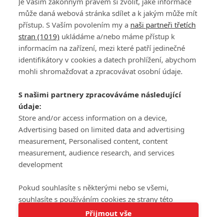
Je Vaším zákonným právem si zvolit, jaké informace
může daná webová stránka sdílet a k jakým může mít
přístup. S Vaším povolením my a
naši partneři třetích
stran (1019)
ukládáme a/nebo máme přístup k
informacím na zařízení, mezi které patří jedinečné
DISKUZE
PŘIHLÁSIT
identifikátory v cookies a datech prohlížení, abychom
REGISTROVAT
mohli shromažďovat a zpracovávat osobní údaje.
Šéfredaktorkou webu je
Petr Slavík
, e-mail
serialy@fandimefilmu.cz
S našimi partnery zpracováváme následující
údaje:
Máte-li zájem o inzerci na našem webu napište nám na e-mail
studio@koncal.com
Store and/or access information on a device,
Advertising based on limited data and advertising
Ochrana osobních údajů
|
Zásady používání cookies
|
Pravidla webu
|
measurement, Personalised content, content
Upravit nastavení soukromí
measurement, audience research, and services
development
Pokud souhlasíte s některými nebo se všemi,
souhlasíte s používáním cookies ze strany této
Tato stránka používá soubory cookies.
stránky a pro tyto účely. Souhlas také můžete
Přijmout vše
© 2016 – 2026 FandimeSerialum.cz / All rights reserved /