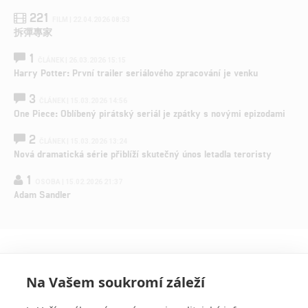
221
FILM | 22.04.2026 08:53
拆彈專家
1
ČLÁNEK | 26.03.2026 15:15
Harry Potter: První trailer seriálového zpracování je venku
3
ČLÁNEK | 15.03.2026 14:56
One Piece: Oblíbený pirátský seriál je zpátky s novými epizodami
2
ČLÁNEK | 15.03.2026 13:24
Nová dramatická série přiblíží skutečný únos letadla teroristy
1
OSOBA | 15.02.2026 21:37
Adam Sandler
Na Vašem soukromí záleží