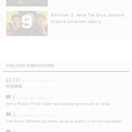
9
Recenze: 3. série The Boys posouvá
hranice zvrácené zábavy
POSLEDNÍ KOMENTOVANÉ
221
FILM | 22.04.2026 08:53
拆彈專家
1
ČLÁNEK | 26.03.2026 15:15
Harry Potter: První trailer seriálového zpracování je venku
3
ČLÁNEK | 15.03.2026 14:56
One Piece: Oblíbený pirátský seriál je zpátky s novými epizodami