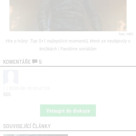
HBO
Hra o trůny: Top 5+1 nejlepších momentů, které se neobjevily v
knížkách | Fandíme seriálům
KOMENTÁŘE
5
1 | 2025-08-18 03:47:23
555
Vstoupit do diskuze
SOUVISEJÍCÍ ČLÁNKY