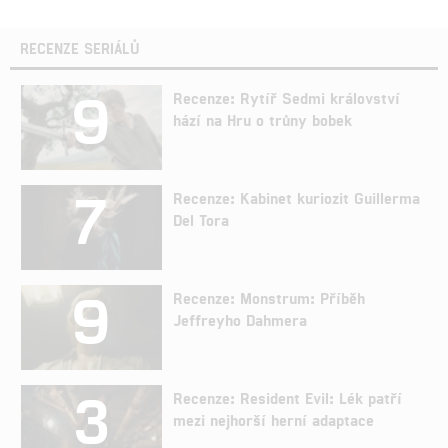
RECENZE SERIÁLŮ
9
Recenze: Rytíř Sedmi království
hází na Hru o trůny bobek
7
Recenze: Kabinet kuriozit Guillerma
Del Tora
9
Recenze: Monstrum: Příběh
Jeffreyho Dahmera
3
Recenze: Resident Evil: Lék patří
mezi nejhorší herní adaptace