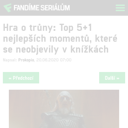
Tog
navi
Hra o trůny: Top 5+1
nejlepších momentů, které
se neobjevily v knížkách
Napsal:
Prokopio
, 20.06.2020 07:00
« Předchozí
Další »