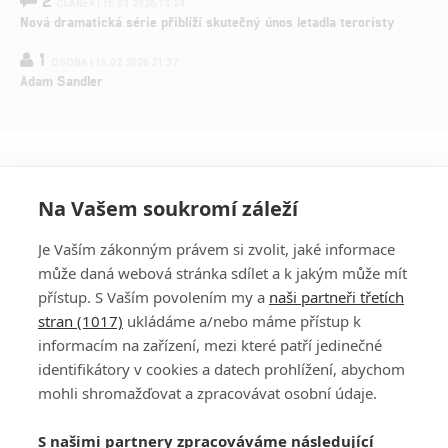
2
ČLÁNEK | 15.03.2026 13:24
Nová dramatická série přiblíží skutečný únos letadla teroristy
1
OSOBA | 15.02.2026 21:37
Adam Sandler
Na Vašem soukromí záleží
Je Vaším zákonným právem si zvolit, jaké informace
může daná webová stránka sdílet a k jakým může mít
přístup. S Vaším povolením my a
naši partneři třetích
stran (1017)
ukládáme a/nebo máme přístup k
informacím na zařízení, mezi které patří jedinečné
DISKUZE
PŘIHLÁSIT
identifikátory v cookies a datech prohlížení, abychom
REGISTROVAT
mohli shromažďovat a zpracovávat osobní údaje.
Šéfredaktorkou webu je
Petr Slavík
, e-mail
serialy@fandimefilmu.cz
S našimi partnery zpracováváme následující