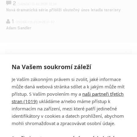
2
ČLÁNEK | 15.03.2026 13:24
Nová dramatická série přiblíží skutečný únos letadla teroristy
1
OSOBA | 15.02.2026 21:37
Adam Sandler
Na Vašem soukromí záleží
Je Vaším zákonným právem si zvolit, jaké informace
může daná webová stránka sdílet a k jakým může mít
přístup. S Vaším povolením my a
naši partneři třetích
stran (1019)
ukládáme a/nebo máme přístup k
informacím na zařízení, mezi které patří jedinečné
DISKUZE
PŘIHLÁSIT
identifikátory v cookies a datech prohlížení, abychom
REGISTROVAT
mohli shromažďovat a zpracovávat osobní údaje.