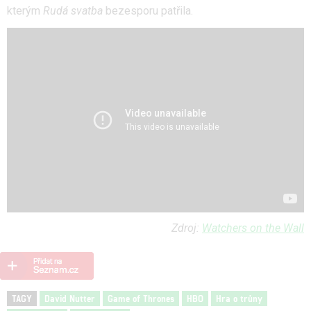
kterým
Rudá svatba
bezesporu patřila.
Zdroj:
Watchers on the Wall
TAGY
David Nutter
Game of Thrones
HBO
Hra o trůny