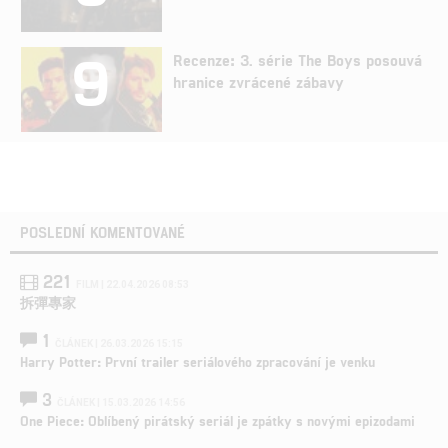
9
Recenze: 3. série The Boys posouvá
hranice zvrácené zábavy
POSLEDNÍ KOMENTOVANÉ
221
FILM | 22.04.2026 08:53
拆彈專家
1
ČLÁNEK | 26.03.2026 15:15
Harry Potter: První trailer seriálového zpracování je venku
3
ČLÁNEK | 15.03.2026 14:56
One Piece: Oblíbený pirátský seriál je zpátky s novými epizodami