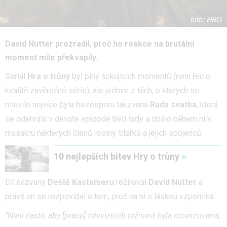
HBO
David Nutter prozradil, proč ho reakce na brutální
moment mile překvapily.
Seriál
Hra o trůny
byl plný šokujících momentů (není řeč o
kvalitě závěrečné série), ale jedním z těch, o kterých se
mluvilo nejvíce byla bezesporu takzvaná
Ruda svatba
, která
se odehrála v deváté epizodě třetí řady a došlo během ní k
masakru některých členů rodiny Starků a jejich spojenců.
10 nejlepších bitev Hry o trůny
Díl nazvaný
Deště Kastameru
režíroval
David Nutter
a
právě on se rozpovídal o tom, proč na ni s láskou vzpomíná:
"Není časté, aby [práce] televizních režiserů byla recenzovaná,