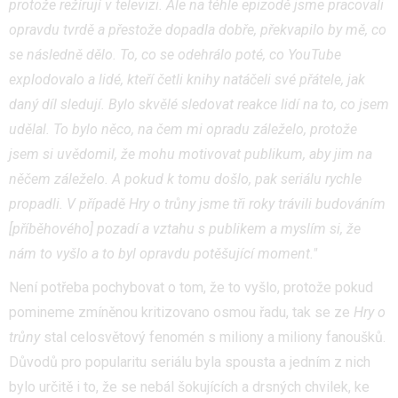
protože režírují v televizi. Ale na téhle epizodě jsme pracovali
opravdu tvrdě a přestože dopadla dobře, překvapilo by mě, co
se následně dělo. To, co se odehrálo poté, co YouTube
explodovalo a lidé, kteří četli knihy natáčeli své přátele, jak
daný díl sledují. Bylo skvělé sledovat reakce lidí na to, co jsem
udělal. To bylo něco, na čem mi opradu záleželo, protože
jsem si uvědomil, že mohu motivovat publikum, aby jim na
něčem záleželo. A pokud k tomu došlo, pak seriálu rychle
propadli. V případě Hry o trůny jsme tři roky trávili budováním
[příběhového] pozadí a vztahu s publikem a myslím si, že
nám to vyšlo a to byl opravdu potěšující moment."
Není potřeba pochybovat o tom, že to vyšlo, protože pokud
pomineme zmíněnou kritizovano osmou řadu, tak se ze
Hry o
trůny
stal celosvětový fenomén s miliony a miliony fanoušků.
Důvodů pro popularitu seriálu byla spousta a jedním z nich
bylo určitě i to, že se nebál šokujících a drsných chvilek, ke