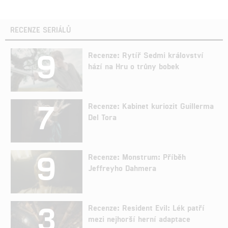
RECENZE SERIÁLŮ
9
Recenze: Rytíř Sedmi království
hází na Hru o trůny bobek
7
Recenze: Kabinet kuriozit Guillerma
Del Tora
9
Recenze: Monstrum: Příběh
Jeffreyho Dahmera
3
Recenze: Resident Evil: Lék patří
mezi nejhorší herní adaptace