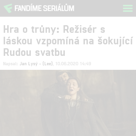
Tog
navi
Hra o trůny: Režisér s
láskou vzpomíná na šokující
Rudou svatbu
Napsal:
Jan Lysý - (Lee)
, 10.06.2020 14:49