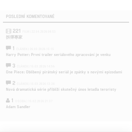
POSLEDNÍ KOMENTOVANÉ
221
FILM | 22.04.2026 08:53
拆彈專家
1
ČLÁNEK | 26.03.2026 15:15
Harry Potter: První trailer seriálového zpracování je venku
3
ČLÁNEK | 15.03.2026 14:56
One Piece: Oblíbený pirátský seriál je zpátky s novými epizodami
2
ČLÁNEK | 15.03.2026 13:24
Nová dramatická série přiblíží skutečný únos letadla teroristy
1
OSOBA | 15.02.2026 21:37
Adam Sandler