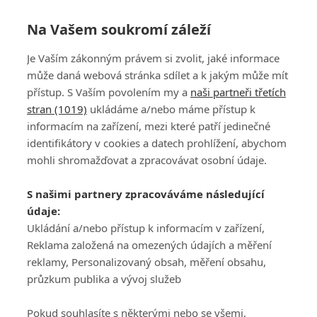
Na Vašem soukromí záleží
Je Vaším zákonným právem si zvolit, jaké informace
může daná webová stránka sdílet a k jakým může mít
přístup. S Vaším povolením my a
naši partneři třetích
stran (1019)
ukládáme a/nebo máme přístup k
informacím na zařízení, mezi které patří jedinečné
DISKUZE
PŘIHLÁSIT
identifikátory v cookies a datech prohlížení, abychom
REGISTROVAT
mohli shromažďovat a zpracovávat osobní údaje.
Šéfredaktorkou webu je
Petr Slavík
, e-mail
serialy@fandimefilmu.cz
S našimi partnery zpracováváme následující
údaje:
Máte-li zájem o inzerci na našem webu napište nám na e-mail
studio@koncal.com
Ukládání a/nebo přístup k informacím v zařízení,
Reklama založená na omezených údajích a měření
Ochrana osobních údajů
|
Zásady používání cookies
|
Pravidla webu
|
reklamy, Personalizovaný obsah, měření obsahu,
Upravit nastavení soukromí
průzkum publika a vývoj služeb
Pokud souhlasíte s některými nebo se všemi,