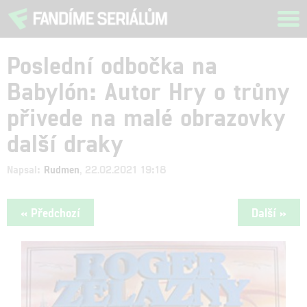
Tog
navi
Poslední odbočka na
Babylón: Autor Hry o trůny
přivede na malé obrazovky
další draky
Napsal:
Rudmen
, 22.02.2021 19:18
« Předchozí
Další »