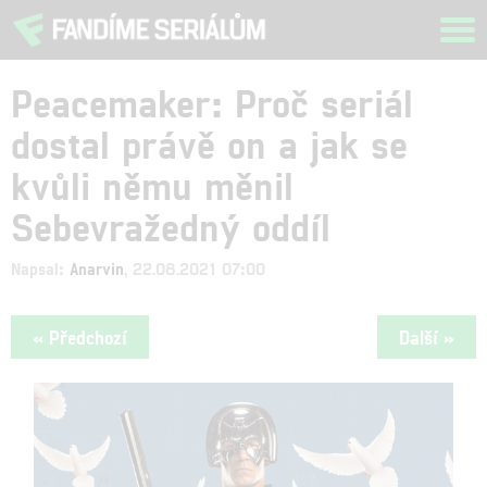
Tog
navi
Peacemaker: Proč seriál
dostal právě on a jak se
kvůli němu měnil
Sebevražedný oddíl
Napsal:
Anarvin
, 22.08.2021 07:00
« Předchozí
Další »