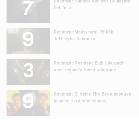
7
Recenze: Kabinet kuriozit Guillerma
Del Tora
9
Recenze: Monstrum: Příběh
Jeffreyho Dahmera
3
Recenze: Resident Evil: Lék patří
mezi nejhorší herní adaptace
9
Recenze: 3. série The Boys posouvá
hranice zvrácené zábavy