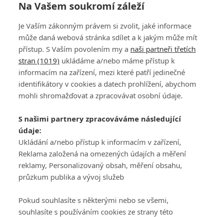
Na Vašem soukromí záleží
Je Vaším zákonným právem si zvolit, jaké informace
může daná webová stránka sdílet a k jakým může mít
přístup. S Vaším povolením my a
naši partneři třetích
stran (1019)
ukládáme a/nebo máme přístup k
informacím na zařízení, mezi které patří jedinečné
DISKUZE
PŘIHLÁSIT
identifikátory v cookies a datech prohlížení, abychom
REGISTROVAT
mohli shromažďovat a zpracovávat osobní údaje.
Šéfredaktorkou webu je
Petr Slavík
, e-mail
serialy@fandimefilmu.cz
S našimi partnery zpracováváme následující
údaje:
Máte-li zájem o inzerci na našem webu napište nám na e-mail
studio@koncal.com
Ukládání a/nebo přístup k informacím v zařízení,
Reklama založená na omezených údajích a měření
Ochrana osobních údajů
|
Zásady používání cookies
|
Pravidla webu
|
reklamy, Personalizovaný obsah, měření obsahu,
Upravit nastavení soukromí
průzkum publika a vývoj služeb
Pokud souhlasíte s některými nebo se všemi,
souhlasíte s používáním cookies ze strany této