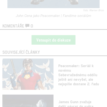
Warner Bros.
John Cena jako Peacemaker | Fandíme seriálům
KOMENTÁŘE
0
Vstoupit do diskuze
SOUVISEJÍCÍ ČLÁNKY
Peacemaker: Seriál k
novému
Sebevražednému oddílu
ještě ani nevyšel, ale
nejspíše dostane 2. řadu
James Gunn zvažuje
další návrat do světa