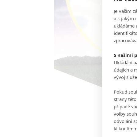
Je Vaším z
a k jakým 
ukládáme a
identifiká
zpracováva
S našimi 
Ukládání a
údajích a 
vývoj služ
Pokud souh
strany tét
případě vá
volby souh
odvolání s
kliknutím n
Hřiště s