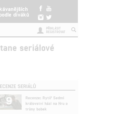
kávanějších
 podle diváků
PŘIHLÁSIT
REGISTROVAT
tane seriálové
ECENZE SERIÁLŮ
9
Recenze: Rytíř Sedmi
království hází na Hru o
trůny bobek