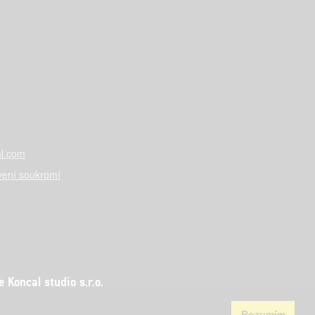
l.com
vení soukromí
Koncal studio s.r.o.
Rozumím