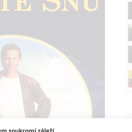
P
m soukromí záleží