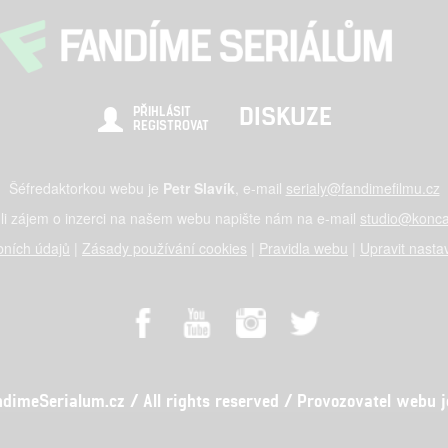
DISKUZE
PŘIHLÁSIT
REGISTROVAT
Šéfredaktorkou webu je
Petr Slavík
, e-mail
serialy@fandimefilmu.cz
li zájem o inzerci na našem webu napište nám na e-mail
studio@konca
ních údajů
|
Zásady používání cookies
|
Pravidla webu
|
Upravit nasta
meSerialum.cz / All rights reserved / Provozovatel webu je 