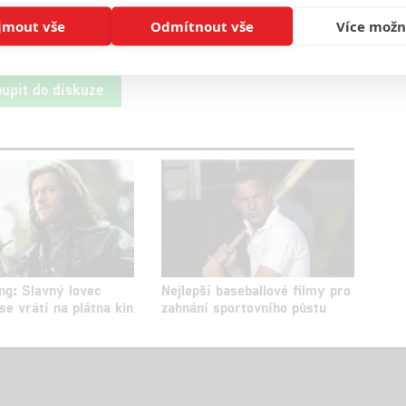
jmout vše
Odmítnout vše
Více možn
oupit do diskuze
ng: Slavný lovec
Nejlepší baseballové filmy pro
e vrátí na plátna kin
zahnání sportovního půstu