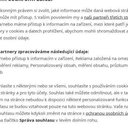
ákonným právem si zvolit, jaké informace může daná webová strá
může mít přístup. S Vaším povolením my a
naši partneři třetích s
/nebo máme přístup k informacím na zařízení, mezi které patří 
Ha
tory v cookies a datech prohlížení, abychom mohli shromažďovat 
je
t osobní údaje.
On
partnery zpracováváme následující údaje:
n
/nebo přístup k informacím v zařízení, Reklama založená na ome
měření reklamy, Personalizovaný obsah, měření obsahu, průzkum
No
eb
le
lasíte s některými nebo se všemi, souhlasíte s používáním cooki
o stránky a pro tyto účely. Souhlas také můžete odmítnout, ale v 
A
m na stránce nebudou k dispozici některé personalizované funkce
lasu se budou vztahovat pouze na tuto webovou stránku. Vaše na
ouhlasu můžete kdykoli změnit na stránce s
ochranou osobních ú
a tlačítko
Správa souhlasu
v levém dolním rohu.
Universal Pictures
nů | Fandíme seriálům