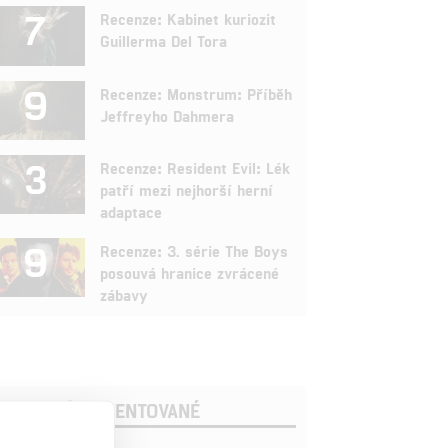
7
Recenze: Kabinet kuriozit
Guillerma Del Tora
9
Recenze: Monstrum: Příběh
Jeffreyho Dahmera
3
Recenze: Resident Evil: Lék
patří mezi nejhorší herní
adaptace
9
Recenze: 3. série The Boys
posouvá hranice zvrácené
zábavy
OSLEDNÍ KOMENTOVANÉ