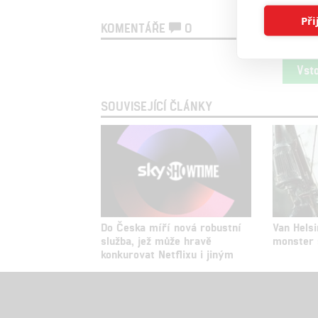
Při
KOMENTÁŘE
0
Vst
SOUVISEJÍCÍ ČLÁNKY
Do Česka míří nová robustní
Van Helsi
služba, jež může hravě
monster s
konkurovat Netflixu i jiným