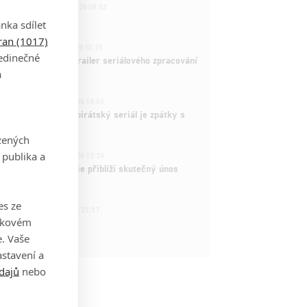
221
FILM | 22.04.2026 08:53
拆彈專家
nka sdílet
tran (1017)
1
ČLÁNEK | 26.03.2026 15:15
jedinečné
rry Potter: První trailer seriálového zpracování
a
 venku
3
ČLÁNEK | 15.03.2026 14:56
e Piece: Oblíbený pirátský seriál je zpátky s
ovými epizodami
zených
2
 publika a
ČLÁNEK | 15.03.2026 13:24
vá dramatická série přiblíží skutečný únos
tadla teroristy
es ze
1
OSOBA | 15.02.2026 21:37
takovém
dam Sandler
. Vaše
stavení a
dajů
nebo