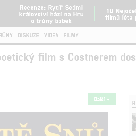
Recenze: Rytíř Sedmi
10 Nejoče
království hází na Hru
filmů léta
o trůny bobek
TRŮNY
DISKUZE
VIDEA
FILMY
poetický film s Costnerem dos
Další »
R