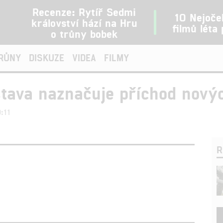
Recenze: Rytíř Sedmi
10 Nejoče
království hází na Hru
filmů léta
o trůny bobek
TRŮNY
DISKUZE
VIDEA
FILMY
stava naznačuje příchod nový
0:11
R