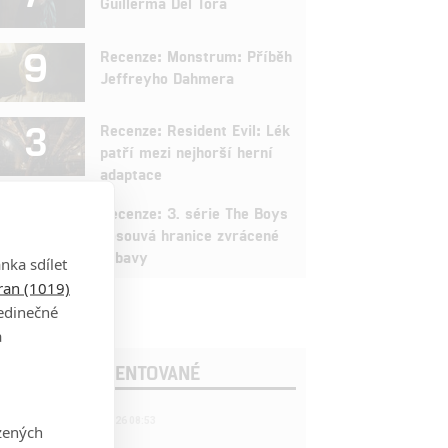
Guillerma Del Tora
9
Recenze: Monstrum: Příběh
Jeffreyho Dahmera
3
Recenze: Resident Evil: Lék
patří mezi nejhorší herní
adaptace
9
Recenze: 3. série The Boys
posouvá hranice zvrácené
zábavy
nka sdílet
tran (1019)
jedinečné
a
OSLEDNÍ KOMENTOVANÉ
221
FILM | 22.04.2026 08:53
zených
拆彈專家