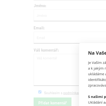
Jméno:
Email:
Váš komentář:
Na Vaše
Je Vaším z
a k jakým 
ukládáme a
identifiká
zpracováva
Souhlasím s
podmínkami
serveru Fandim
S našimi 
Ukládání a