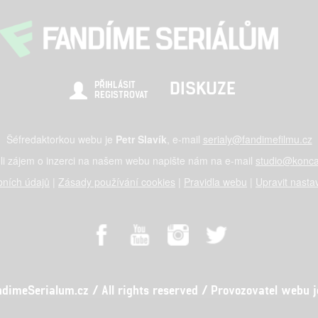
DISKUZE
PŘIHLÁSIT
REGISTROVAT
Šéfredaktorkou webu je
Petr Slavík
, e-mail
serialy@fandimefilmu.cz
li zájem o inzerci na našem webu napište nám na e-mail
studio@konca
ních údajů
|
Zásady používání cookies
|
Pravidla webu
|
Upravit nasta
meSerialum.cz / All rights reserved / Provozovatel webu je 