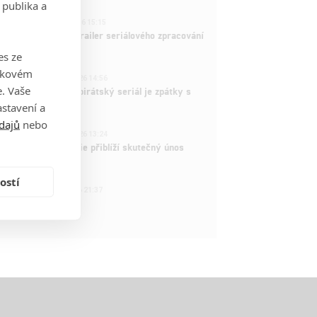
 publika a
1
ČLÁNEK | 26.03.2026 15:15
rry Potter: První trailer seriálového zpracování
 venku
es ze
takovém
3
ČLÁNEK | 15.03.2026 14:56
. Vaše
e Piece: Oblíbený pirátský seriál je zpátky s
ovými epizodami
stavení a
dajů
nebo
2
ČLÁNEK | 15.03.2026 13:24
vá dramatická série přiblíží skutečný únos
tadla teroristy
ostí
1
OSOBA | 15.02.2026 21:37
dam Sandler