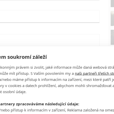
m soukromí záleží
ákonným právem si zvolit, jaké informace může daná webová strá
může mít přístup. S Vaším povolením my a
naši partneři třetích s
/nebo máme přístup k informacím na zařízení, mezi které patří 
tory v cookies a datech prohlížení, abychom mohli shromažďovat 
t osobní údaje.
P
eFilmu.cz
partnery zpracováváme následující údaje:
/nebo přístup k informacím v zařízení, Reklama založená na ome