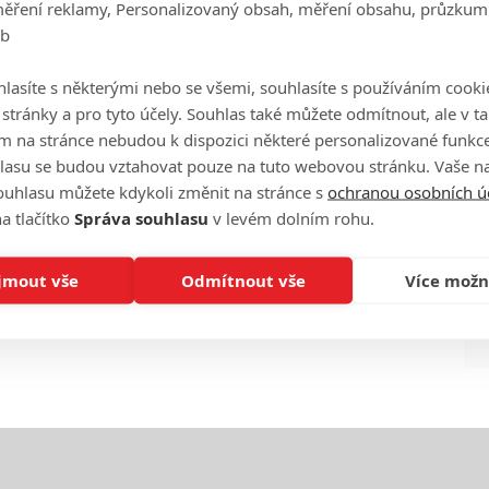
měření reklamy, Personalizovaný obsah, měření obsahu, průzkum
eb
Ha
je
lasíte s některými nebo se všemi, souhlasíte s používáním cooki
o stránky a pro tyto účely. Souhlas také můžete odmítnout, ale v 
m na stránce nebudou k dispozici některé personalizované funkce
On
n
lasu se budou vztahovat pouze na tuto webovou stránku. Vaše na
ouhlasu můžete kdykoli změnit na stránce s
ochranou osobních ú
a tlačítko
Správa souhlasu
v levém dolním rohu.
No
le
jmout vše
Odmítnout vše
Více možn
A