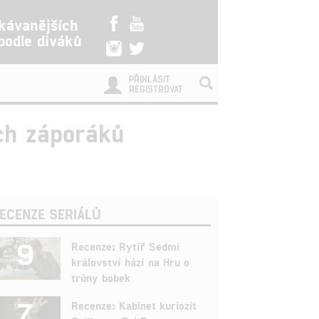
kávanějších
 podle diváků
PŘIHLÁSIT
REGISTROVAT
ch záporáků
ECENZE SERIÁLŮ
9
Recenze: Rytíř Sedmi
království hází na Hru o
trůny bobek
7
Recenze: Kabinet kuriozit