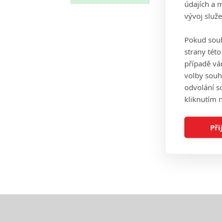
údajích a 
vývoj služ
Pokud souh
strany tét
případě vá
volby souh
odvolání s
kliknutím n
Při