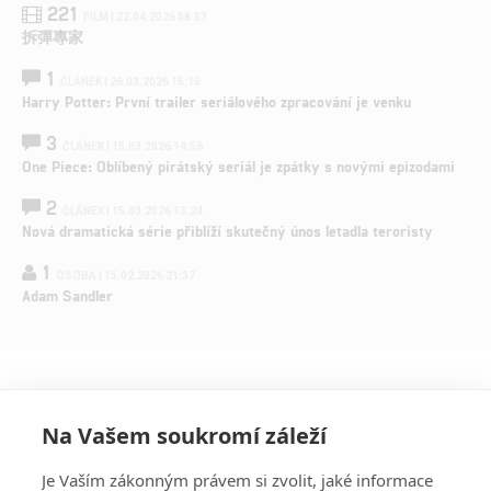
221
FILM | 22.04.2026 08:53
拆彈專家
1
ČLÁNEK | 26.03.2026 15:15
Harry Potter: První trailer seriálového zpracování je venku
3
ČLÁNEK | 15.03.2026 14:56
One Piece: Oblíbený pirátský seriál je zpátky s novými epizodami
2
ČLÁNEK | 15.03.2026 13:24
Nová dramatická série přiblíží skutečný únos letadla teroristy
1
OSOBA | 15.02.2026 21:37
Adam Sandler
Na Vašem soukromí záleží
Je Vaším zákonným právem si zvolit, jaké informace