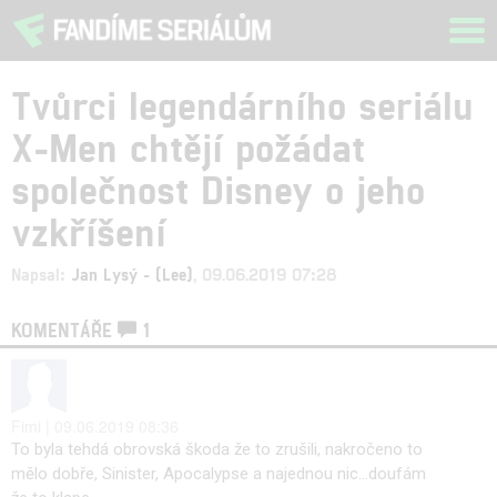
Tog
navi
Tvůrci legendárního seriálu
X-Men chtějí požádat
společnost Disney o jeho
vzkříšení
Napsal:
Jan Lysý - (Lee)
, 09.06.2019 07:28
KOMENTÁŘE
1
Fimi | 09.06.2019 08:36
To byla tehdá obrovská škoda že to zrušili, nakročeno to
mělo dobře, Sinister, Apocalypse a najednou nic...doufám