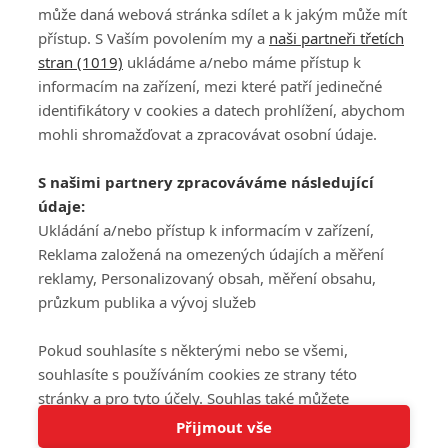
může daná webová stránka sdílet a k jakým může mít
přístup. S Vaším povolením my a
naši partneři třetích
stran (1019)
ukládáme a/nebo máme přístup k
informacím na zařízení, mezi které patří jedinečné
DISKUZE
PŘIHLÁSIT
identifikátory v cookies a datech prohlížení, abychom
REGISTROVAT
mohli shromažďovat a zpracovávat osobní údaje.
Šéfredaktorkou webu je
Petr Slavík
, e-mail
serialy@fandimefilmu.cz
S našimi partnery zpracováváme následující
údaje:
Máte-li zájem o inzerci na našem webu napište nám na e-mail
Ukládání a/nebo přístup k informacím v zařízení,
studio@koncal.com
Reklama založená na omezených údajích a měření
Ochrana osobních údajů
|
Zásady používání cookies
|
Pravidla webu
|
reklamy, Personalizovaný obsah, měření obsahu,
Upravit nastavení soukromí
průzkum publika a vývoj služeb
Pokud souhlasíte s některými nebo se všemi,
souhlasíte s používáním cookies ze strany této
stránky a pro tyto účely. Souhlas také můžete
Tato stránka používá soubory cookies.
odmítnout, ale v takovém případě vám na stránce
Přijmout vše
© 2016 – 2026 FandimeSerialum.cz / All rights reserved /
Více informací
nebudou k dispozici některé personalizované funkce.