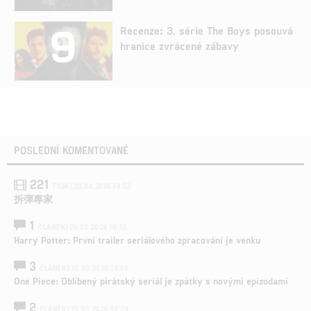
9
Recenze: 3. série The Boys posouvá
hranice zvrácené zábavy
POSLEDNÍ KOMENTOVANÉ
221
FILM | 22.04.2026 08:53
拆彈專家
1
ČLÁNEK | 26.03.2026 15:15
Harry Potter: První trailer seriálového zpracování je venku
3
ČLÁNEK | 15.03.2026 14:56
One Piece: Oblíbený pirátský seriál je zpátky s novými epizodami
2
ČLÁNEK | 15.03.2026 13:24