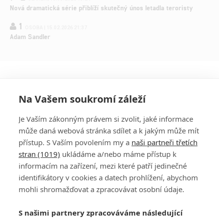
Nová dramatická série přiblíží skutečný únos letadla teroristy
1
OSOBA | 15.02.2026 21:37
Adam Sandler
Na Vašem soukromí záleží
Je Vaším zákonným právem si zvolit, jaké informace
může daná webová stránka sdílet a k jakým může mít
přístup. S Vaším povolením my a
naši partneři třetích
stran (1019)
ukládáme a/nebo máme přístup k
informacím na zařízení, mezi které patří jedinečné
DISKUZE
PŘIHLÁSIT
identifikátory v cookies a datech prohlížení, abychom
REGISTROVAT
mohli shromažďovat a zpracovávat osobní údaje.
Šéfredaktorkou webu je
Petr Slavík
, e-mail
serialy@fandimefilmu.cz
S našimi partnery zpracováváme následující