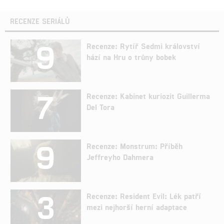
RECENZE SERIÁLŮ
9
Recenze: Rytíř Sedmi království
hází na Hru o trůny bobek
7
Recenze: Kabinet kuriozit Guillerma
Del Tora
9
Recenze: Monstrum: Příběh
Jeffreyho Dahmera
3
Recenze: Resident Evil: Lék patří
mezi nejhorší herní adaptace