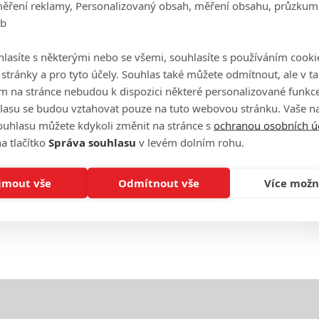
měření reklamy, Personalizovaný obsah, měření obsahu, průzkum
eb
Ha
je
lasíte s některými nebo se všemi, souhlasíte s používáním cooki
o stránky a pro tyto účely. Souhlas také můžete odmítnout, ale v 
m na stránce nebudou k dispozici některé personalizované funkce
On
n
lasu se budou vztahovat pouze na tuto webovou stránku. Vaše na
ouhlasu můžete kdykoli změnit na stránce s
ochranou osobních ú
a tlačítko
Správa souhlasu
v levém dolním rohu.
No
le
jmout vše
Odmítnout vše
Více možn
A