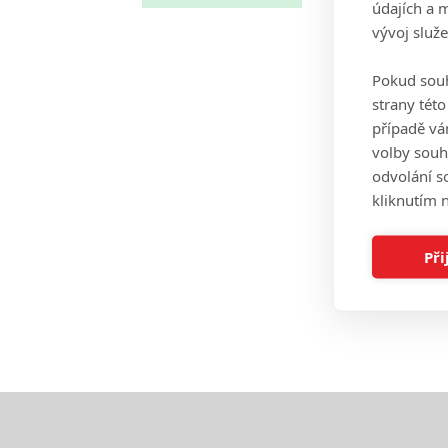
údajích a 
vývoj služ
Pokud souh
strany tét
případě vá
volby souh
odvolání s
kliknutím n
Při