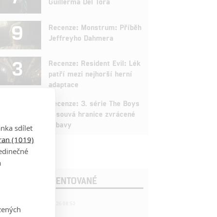
Guillerma Del Tora
9
Recenze: Monstrum: Příběh
Jeffreyho Dahmera
3
Recenze: Resident Evil: Lék
patří mezi nejhorší herní
adaptace
9
Recenze: 3. série The Boys
posouvá hranice zvrácené
zábavy
nka sdílet
tran (1019)
jedinečné
a
OSLEDNÍ KOMENTOVANÉ
221
FILM | 22.04.2026 08:53
zených
拆彈專家