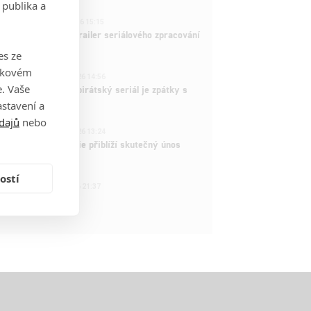
 publika a
1
ČLÁNEK | 26.03.2026 15:15
rry Potter: První trailer seriálového zpracování
 venku
es ze
takovém
3
ČLÁNEK | 15.03.2026 14:56
. Vaše
e Piece: Oblíbený pirátský seriál je zpátky s
ovými epizodami
stavení a
dajů
nebo
2
ČLÁNEK | 15.03.2026 13:24
vá dramatická série přiblíží skutečný únos
tadla teroristy
ostí
1
OSOBA | 15.02.2026 21:37
dam Sandler