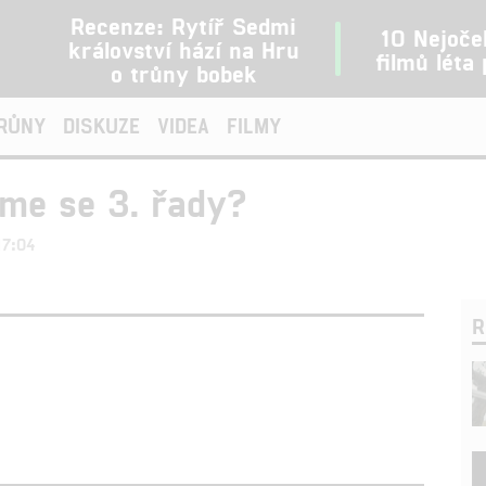
Recenze: Rytíř Sedmi
10 Nejoče
království hází na Hru
filmů léta
o trůny bobek
TRŮNY
DISKUZE
VIDEA
FILMY
me se 3. řady?
17:04
R