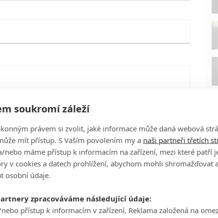
m soukromí záleží
ákonným právem si zvolit, jaké informace může daná webová strá
může mít přístup. S Vaším povolením my a
naši partneři třetích s
/nebo máme přístup k informacím na zařízení, mezi které patří 
tory v cookies a datech prohlížení, abychom mohli shromažďovat 
t osobní údaje.
P
eFilmu.cz
partnery zpracováváme následující údaje:
/nebo přístup k informacím v zařízení, Reklama založená na ome