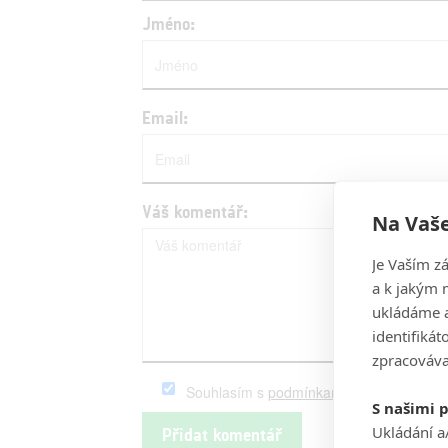
Jméno:
Email:
Váš komentář:
Na Vaše
Je Vaším z
a k jakým 
ukládáme a
identifiká
zpracováva
Souhlasím s
podmínkami
serveru Fandim
S našimi 
Ukládání a