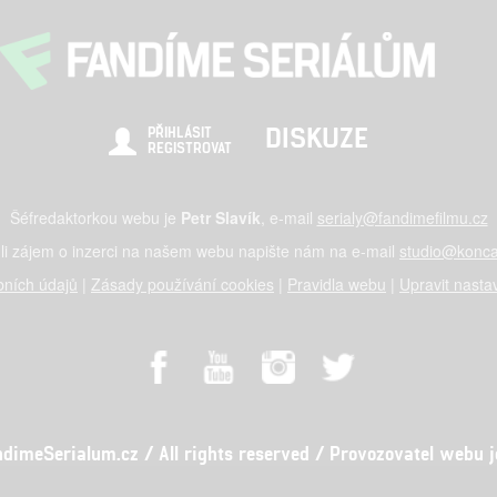
DISKUZE
PŘIHLÁSIT
REGISTROVAT
Šéfredaktorkou webu je
Petr Slavík
, e-mail
serialy@fandimefilmu.cz
li zájem o inzerci na našem webu napište nám na e-mail
studio@konca
ních údajů
|
Zásady používání cookies
|
Pravidla webu
|
Upravit nasta
meSerialum.cz / All rights reserved / Provozovatel webu je 