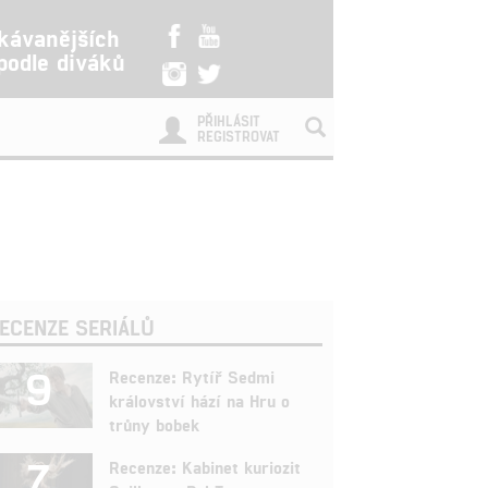
kávanějších
 podle diváků
PŘIHLÁSIT
REGISTROVAT
ECENZE SERIÁLŮ
9
Recenze: Rytíř Sedmi
království hází na Hru o
trůny bobek
7
Recenze: Kabinet kuriozit