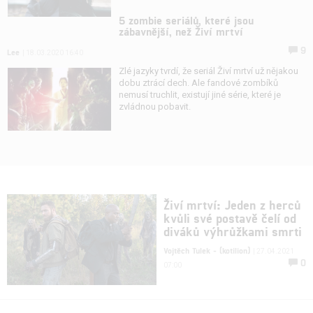
5 zombie seriálů, které jsou
zábavnější, než Živí mrtví
9
Lee
| 18.03.2020 16:40
Zlé jazyky tvrdí, že seriál Živí mrtví už nějakou
dobu ztrácí dech. Ale fandové zombíků
nemusí truchlit, existují jiné série, které je
zvládnou pobavit.
Živí mrtví: Jeden z herců
kvůli své postavě čelí od
diváků výhrůžkami smrti
Vojtěch Tulek - (kotilion)
| 27.04.2021
0
07:00