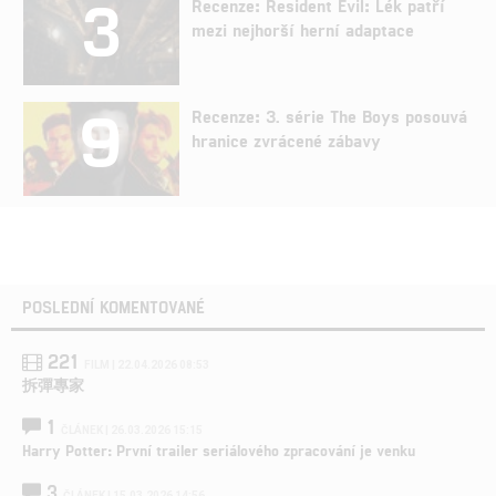
3
Recenze: Resident Evil: Lék patří
mezi nejhorší herní adaptace
9
Recenze: 3. série The Boys posouvá
hranice zvrácené zábavy
POSLEDNÍ KOMENTOVANÉ
221
FILM | 22.04.2026 08:53
拆彈專家
1
ČLÁNEK | 26.03.2026 15:15
Harry Potter: První trailer seriálového zpracování je venku
3
ČLÁNEK | 15.03.2026 14:56