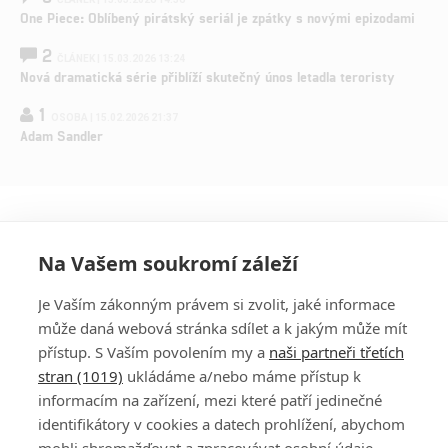
One Piece: Oblíbený pirátský seriál je zpátky s novými epizodami
2
ČLÁNEK | 15.03.2026 13:24
Nová dramatická série přiblíží skutečný únos letadla teroristy
1
OSOBA | 15.02.2026 21:37
Adam Sandler
Na Vašem soukromí záleží
Je Vaším zákonným právem si zvolit, jaké informace
může daná webová stránka sdílet a k jakým může mít
přístup. S Vaším povolením my a
naši partneři třetích
stran (1019)
ukládáme a/nebo máme přístup k
informacím na zařízení, mezi které patří jedinečné
DISKUZE
PŘIHLÁSIT
identifikátory v cookies a datech prohlížení, abychom
REGISTROVAT