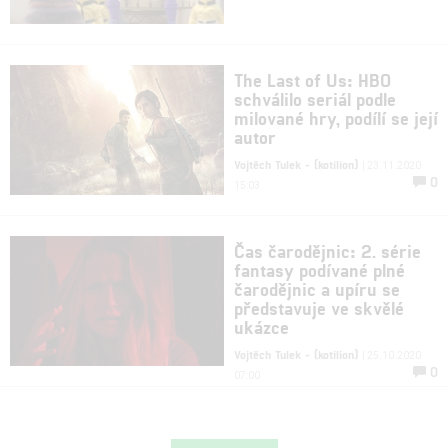
The Last of Us: HBO
schválilo seriál podle
milované hry, podílí se její
autor
Vojtěch Tulek - (kotilion)
| 23.11.2020
0
15:03
Čas čarodějnic: 2. série
fantasy podívané plné
čarodějnic a upíru se
představuje ve skvělé
ukázce
Vojtěch Tulek - (kotilion)
| 25.10.2020
0
07:00