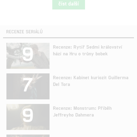
číst další
RECENZE SERIÁLŮ
9
Recenze: Rytíř Sedmi království
hází na Hru o trůny bobek
7
Recenze: Kabinet kuriozit Guillerma
Del Tora
9
Recenze: Monstrum: Příběh
Jeffreyho Dahmera