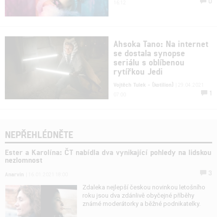
0
16:12
Ahsoka Tano: Na internet
se dostala synopse
seriálu s oblíbenou
rytířkou Jedi
Vojtěch Tulek - (kotilion)
| 29.04.2021
1
07:00
NEPŘEHLÉDNĚTE
Ester a Karolína: ČT nabídla dva vynikající pohledy na lidskou
nezlomnost
3
Anarvin
| 16.01.2021 18:00
Zdaleka nejlepší českou novinkou letošního
roku jsou dva zdánlivě obyčejné příběhy
známé moderátorky a běžné podnikatelky.