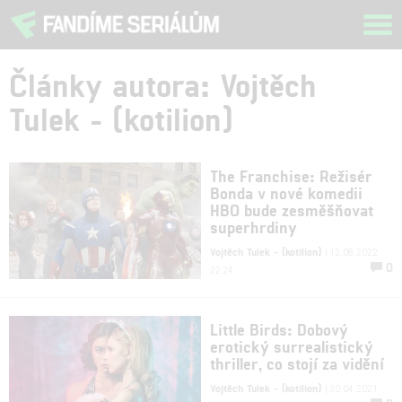
Tog
navi
Články autora: Vojtěch
Tulek - (kotilion)
The Franchise: Režisér
Bonda v nové komedii
HBO bude zesměšňovat
superhrdiny
Vojtěch Tulek - (kotilion)
| 12.08.2022
0
22:24
Little Birds: Dobový
erotický surrealistický
thriller, co stojí za vidění
Vojtěch Tulek - (kotilion)
| 30.04.2021