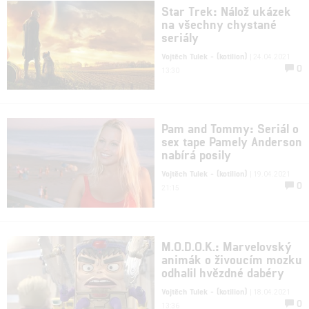
Star Trek: Nálož ukázek
na všechny chystané
seriály
Vojtěch Tulek - (kotilion)
| 24.04.2021
0
13:30
Pam and Tommy: Seriál o
sex tape Pamely Anderson
nabírá posily
Vojtěch Tulek - (kotilion)
| 19.04.2021
0
21:15
M.O.D.O.K.: Marvelovský
animák o živoucím mozku
odhalil hvězdné dabéry
Vojtěch Tulek - (kotilion)
| 18.04.2021
0
13:36