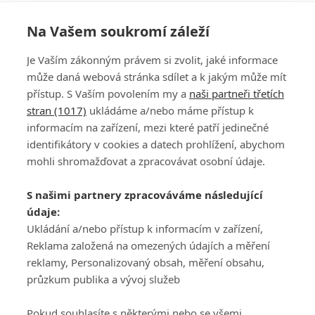
Na Vašem soukromí záleží
Je Vaším zákonným právem si zvolit, jaké informace
může daná webová stránka sdílet a k jakým může mít
přístup. S Vaším povolením my a
naši partneři třetích
stran (1017)
ukládáme a/nebo máme přístup k
informacím na zařízení, mezi které patří jedinečné
DISKUZE
PŘIHLÁSIT
identifikátory v cookies a datech prohlížení, abychom
REGISTROVAT
mohli shromažďovat a zpracovávat osobní údaje.
Šéfredaktorkou webu je
Petr Slavík
, e-mail
serialy@fandimefilmu.cz
S našimi partnery zpracováváme následující
údaje:
Máte-li zájem o inzerci na našem webu napište nám na e-mail
Ukládání a/nebo přístup k informacím v zařízení,
studio@koncal.com
Reklama založená na omezených údajích a měření
Ochrana osobních údajů
|
Zásady používání cookies
|
Pravidla webu
|
reklamy, Personalizovaný obsah, měření obsahu,
Upravit nastavení soukromí
průzkum publika a vývoj služeb
Pokud souhlasíte s některými nebo se všemi,