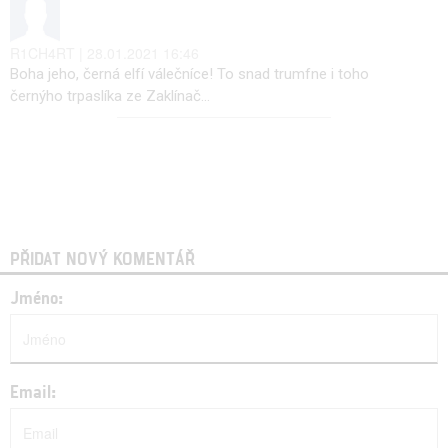
R1CH4RT | 28.01.2021 16:46
Boha jeho, černá elfí válečníce! To snad trumfne i toho
černýho trpaslíka ze Zaklínač...
PŘIDAT NOVÝ KOMENTÁŘ
Jméno:
Email: