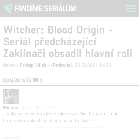
Tog
navi
Witcher: Blood Origin -
Seriál předcházející
Zaklínači obsadil hlavní roli
Napsal:
Prokop Válek - (Prokopio)
, 28.01.2021 14:29
KOMENTÁŘE
2
Mysule
| 30.01.2021 13:58
Jestli není lesba na středověkém vozíčku, tak jsou filmaři
homofobní ableisti a nebudu se na to dívat!!!