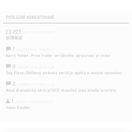
POSLEDNÍ KOMENTOVANÉ
221
FILM | 22.04.2026 08:53
拆彈專家
1
ČLÁNEK | 26.03.2026 15:15
Harry Potter: První trailer seriálového zpracování je venku
3
ČLÁNEK | 15.03.2026 14:56
One Piece: Oblíbený pirátský seriál je zpátky s novými epizodami
2
ČLÁNEK | 15.03.2026 13:24
Nová dramatická série přiblíží skutečný únos letadla teroristy
1
OSOBA | 15.02.2026 21:37
Adam Sandler