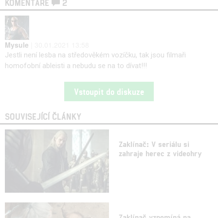
KOMENTÁŘE
2
Mysule
| 30.01.2021 13:58
Jestli není lesba na středověkém vozíčku, tak jsou filmaři
homofobní ableisti a nebudu se na to dívat!!!
Vstoupit do diskuze
SOUVISEJÍCÍ ČLÁNKY
Zaklínač: V seriálu si
zahraje herec z videohry
Zaklínač vzpomíná na