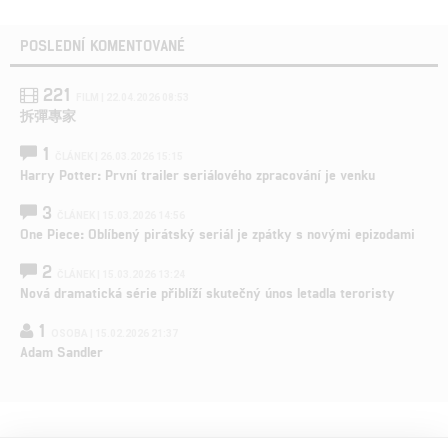
POSLEDNÍ KOMENTOVANÉ
221
FILM | 22.04.2026 08:53
拆彈專家
1
ČLÁNEK | 26.03.2026 15:15
Harry Potter: První trailer seriálového zpracování je venku
3
ČLÁNEK | 15.03.2026 14:56
One Piece: Oblíbený pirátský seriál je zpátky s novými epizodami
2
ČLÁNEK | 15.03.2026 13:24
Nová dramatická série přiblíží skutečný únos letadla teroristy
1
OSOBA | 15.02.2026 21:37
Adam Sandler