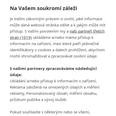
Na Vašem soukromí záleží
Je Vaším zákonným právem si zvolit, jaké informace
může daná webová stránka sdílet a k jakým může mít
přístup. S Vaším povolením my a
naši partneři třetích
stran (1019)
ukládáme a/nebo máme přístup k
informacím na zařízení, mezi které patří jedinečné
DISKUZE
PŘIHLÁSIT
identifikátory v cookies a datech prohlížení, abychom
REGISTROVAT
mohli shromažďovat a zpracovávat osobní údaje.
Šéfredaktorkou webu je
Petr Slavík
, e-mail
serialy@fandimefilmu.cz
S našimi partnery zpracováváme následující
údaje:
Máte-li zájem o inzerci na našem webu napište nám na e-mail
Ukládání a/nebo přístup k informacím v zařízení,
studio@koncal.com
Reklama založená na omezených údajích a měření
Ochrana osobních údajů
|
Zásady používání cookies
|
Pravidla webu
|
reklamy, Personalizovaný obsah, měření obsahu,
Upravit nastavení soukromí
průzkum publika a vývoj služeb
Pokud souhlasíte s některými nebo se všemi,