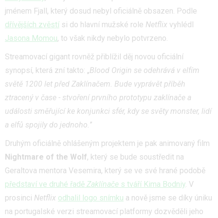
jménem Fjall, který dosud nebyl oficiálně obsazen. Podle
dřívějších zvěstí
si do hlavní mužské role
Netflix
vyhlédl
Jasona Momou
, to však nikdy nebylo potvrzeno.
Streamovací gigant rovněž přiblížil děj novou oficiální
synopsí, která zní takto: „
Blood Origin se odehrává v elfím
světě 1200 let před Zaklínačem. Bude vyprávět příběh
ztracený v čase - stvoření prvního prototypu zaklínače a
události směřující ke konjunkci sfér, kdy se světy monster, lidí
a elfů spojily do jednoho.
”
Druhým oficiálně ohlášeným projektem je pak animovaný film
Nightmare of the Wolf
, který se bude soustředit na
Geraltova mentora Vesemira, který se ve své hrané podobě
představí ve druhé řadě
Zaklínače
s tváří Kima Bodniy
. V
prosinci
Netflix
odhalil logo snímku
a nově jsme se díky úniku
na portugalské verzi streamovací platformy dozvěděli jeho