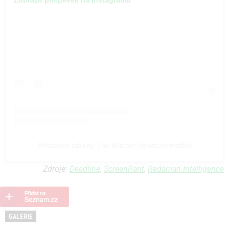
Zobrazit příspěvek na Instagramu
Příspěvek sdílený The Witcher (@witchernetflix)
Zdroje:
Deadline
,
ScreenRant
,
Redanian Intelligence
GALERIE