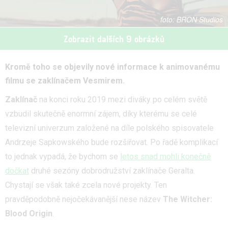
BRON Studios
Zobrazit dalších 9 obrázků
Kromě toho se objevily nové informace k animovanému
filmu se zaklínačem Vesmirem.
Zaklínač
na konci roku 2019 mezi diváky po celém světě
vzbudil skutečně enormní zájem, díky kterému se celé
televizní univerzum založené na díle polského spisovatele
Andrzeje Sapkowského bude rozšiřovat. Po řadě komplikací
to jednak vypadá, že bychom se
letos snad mohli konečně
dočkat
druhé sezóny dobrodružství zaklínače Geralta.
Chystají se však také zcela nové projekty. Ten
pravděpodobně nejočekávanější nese název
The Witcher:
Blood Origin
.