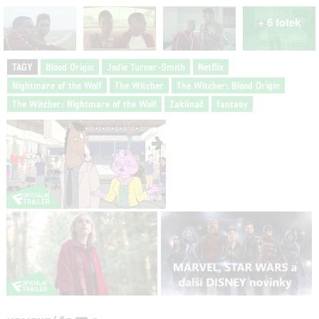
+ 6 fotek
TAGY
Blood Origin
Jodie Turner-Smith
Netflix
Nightmare of the Wolf
The Witcher
The Witcher: Blood Origin
The Witcher: Nightmare of the Wolf
Zaklínač
fantasy