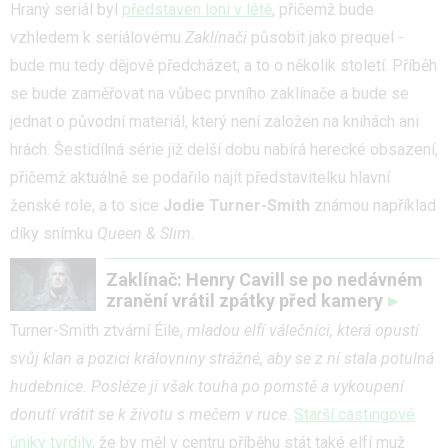
Hraný seriál byl
představen loni v létě
, přičemž bude
vzhledem k seriálovému
Zaklínači
působit jako prequel -
bude mu tedy dějově předcházet, a to o několik století. Příběh
se bude zaměřovat na vůbec prvního zaklínače a bude se
jednat o původní materiál, který není založen na knihách ani
hrách. Šestidílná série již delší dobu nabírá herecké obsazení,
přičemž aktuálně se podařilo najít představitelku hlavní
ženské role, a to sice
Jodie Turner-Smith
známou například
díky snímku
Queen & Slim
.
Zaklínač: Henry Cavill se po nedávném
zranění vrátil zpátky před kamery
Turner-Smith ztvární Éile,
mladou elfí válečníci, která opustí
svůj klan a pozici královniny strážné, aby se z ní stala potulná
hudebnice. Posléze ji však touha po pomstě a vykoupení
donutí vrátit se k životu s mečem v ruce
.
Starší castingové
úniky tvrdily
, že by měl v centru příběhu stát také elfí muž