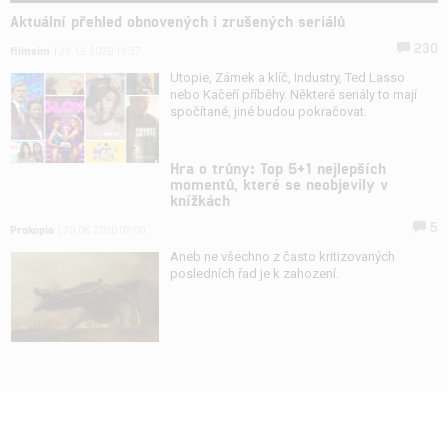
Aktuální přehled obnovených i zrušených seriálů
230
filmsim
| 29.12.2020 19:37
Utopie, Zámek a klíč, Industry, Ted Lasso
nebo Kačeří příběhy. Některé seriály to mají
spočítané, jiné budou pokračovat.
Hra o trůny: Top 5+1 nejlepších
momentů, které se neobjevily v
knížkách
5
Prokopio
| 20.06.2020 07:00
Aneb ne všechno z často kritizovaných
posledních řad je k zahození.