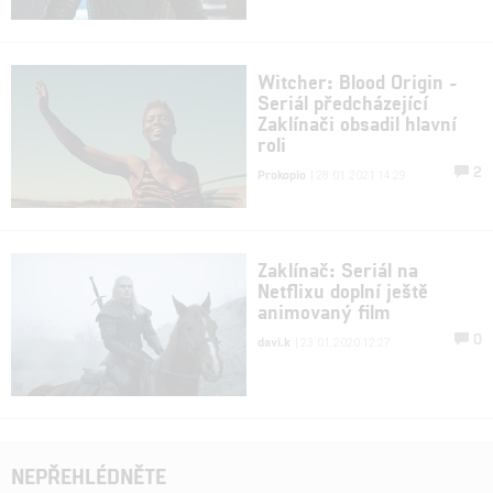
Witcher: Blood Origin -
Seriál předcházející
Zaklínači obsadil hlavní
roli
2
Prokopio
| 28.01.2021 14:29
Zaklínač: Seriál na
Netflixu doplní ještě
animovaný film
0
davi.k
| 23.01.2020 12:27
NEPŘEHLÉDNĚTE