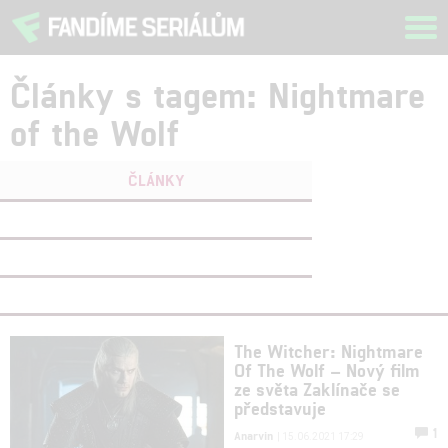
Tog
navi
Články s tagem: Nightmare
of the Wolf
ČLÁNKY
FILMY
(0)
OSOBY
(0)
VIDEA
(0)
The Witcher: Nightmare
Of The Wolf – Nový film
ze světa Zaklínače se
představuje
1
Anarvin
| 15.06.2021 17:29