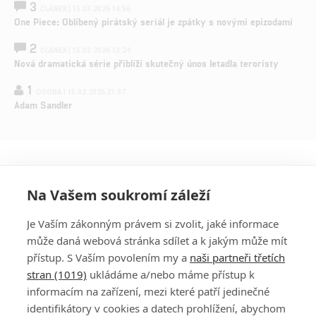
3
ČLÁNEK | 15.03.2026 14:56
One Piece: Oblíbený pirátský seriál je zpátky s novými epizodami
2
ČLÁNEK | 15.03.2026 13:24
Nová dramatická série přiblíží skutečný únos letadla teroristy
1
OSOBA | 15.02.2026 21:37
Adam Sandler
Na Vašem soukromí záleží
Je Vaším zákonným právem si zvolit, jaké informace
může daná webová stránka sdílet a k jakým může mít
přístup. S Vaším povolením my a
naši partneři třetích
stran (1019)
ukládáme a/nebo máme přístup k
informacím na zařízení, mezi které patří jedinečné
DISKUZE
PŘIHLÁSIT
identifikátory v cookies a datech prohlížení, abychom
REGISTROVAT