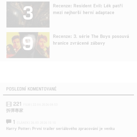
3
Recenze: Resident Evil: Lék patří
mezi nejhorší herní adaptace
9
Recenze: 3. série The Boys posouvá
hranice zvrácené zábavy
POSLEDNÍ KOMENTOVANÉ
221
FILM | 22.04.2026 08:53
拆彈專家
1
ČLÁNEK | 26.03.2026 15:15
Harry Potter: První trailer seriálového zpracování je venku