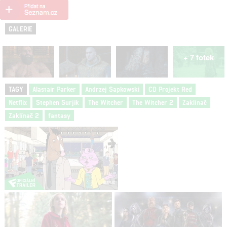
GALERIE
+ 7 fotek
TAGY
Alastair Parker
Andrzej Sapkowski
CD Projekt Red
Netflix
Stephen Surjik
The Witcher
The Witcher 2
Zaklínač
Zaklínač 2
fantasy