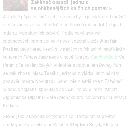
Zaklínač obsadil jednu z
nejoblíbenějších knižních postav
Aktuálně připravovaná druhá sezóna by si je však dost možná
mohla znovu získat. V jedné z vedlejších rolí se totiž objeví
jeden z videoherních dabérů. Podle nově uniklých
castingových informací se v nové sezóně ukáže
Alastair
Parker
, tedy herec, který si v malých rolích zahrál například v
kultovním
Pánovi času
nebo v nové fantasy
Carnival Row
. Ve
třetím díle zaklínačských videoher s podtitulem
Divoký hon
se pak zhostil hlasu Tesáka, jednoho z vládců kriminálního
podsvětí města Novigradu. Jeho role v seriálovém
Zaklínači
je dosud nejasná, spekuluje se však, že by si mohl zahrát
Sigismunda Dijkstru - šéfa špionské sítě severního království
Redanie.
Stejně jako v uplynulých týdnech se i tentokrát na povrch
dostaly úniky z natáčení. Režisér
Stephen Surjik
, který se