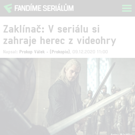
Tog
navi
Zaklínač: V seriálu si
zahraje herec z videohry
Napsal:
Prokop Válek - (Prokopio)
, 09.12.2020 11:00