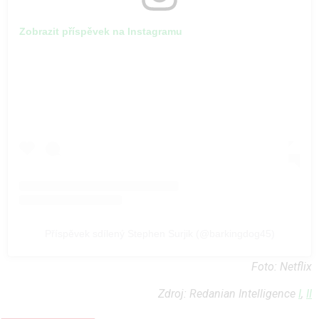
Zobrazit příspěvek na Instagramu
Příspěvek sdílený Stephen Surjik (@barkingdog45)
Foto: Netflix
Zdroj: Redanian Intelligence
I
,
II