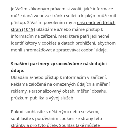
Je Vaším zákonným právem si zvolit, jaké informace
může daná webová stránka sdílet a k jakým může mít
přístup. S Vaším povolením my a
naši partneři třetích
stran (1019)
ukládáme a/nebo máme přístup k
informacím na zařízení, mezi které patří jedinečné
DISKUZE
PŘIHLÁSIT
identifikátory v cookies a datech prohlížení, abychom
REGISTROVAT
mohli shromažďovat a zpracovávat osobní údaje.
Šéfredaktorkou webu je
Petr Slavík
, e-mail
serialy@fandimefilmu.cz
S našimi partnery zpracováváme následující
údaje:
Máte-li zájem o inzerci na našem webu napište nám na e-mail
Ukládání a/nebo přístup k informacím v zařízení,
studio@koncal.com
Reklama založená na omezených údajích a měření
Ochrana osobních údajů
|
Zásady používání cookies
|
Pravidla webu
|
reklamy, Personalizovaný obsah, měření obsahu,
Upravit nastavení soukromí
průzkum publika a vývoj služeb
Pokud souhlasíte s některými nebo se všemi,
souhlasíte s používáním cookies ze strany této
stránky a pro tyto účely. Souhlas také můžete