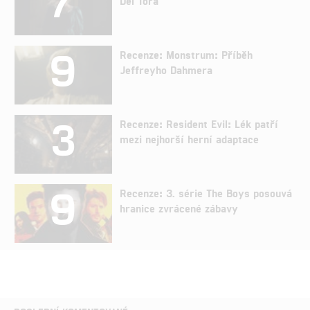
7
Del Tora
9
Recenze: Monstrum: Příběh
Jeffreyho Dahmera
3
Recenze: Resident Evil: Lék patří
mezi nejhorší herní adaptace
9
Recenze: 3. série The Boys posouvá
hranice zvrácené zábavy