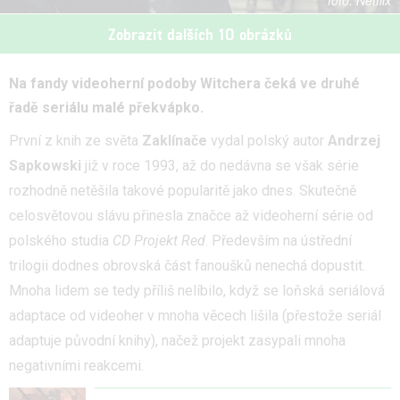
Netflix
Zobrazit dalších 10 obrázků
Na fandy videoherní podoby Witchera čeká ve druhé
řadě seriálu malé překvápko.
První z knih ze světa
Zaklínače
vydal polský autor
Andrzej
Sapkowski
již v roce 1993, až do nedávna se však série
rozhodně netěšila takové popularitě jako dnes. Skutečně
celosvětovou slávu přinesla značce až videoherní série od
polského studia
CD Projekt Red
. Především na ústřední
trilogii dodnes obrovská část fanoušků nenechá dopustit.
Mnoha lidem se tedy příliš nelíbilo, když se loňská seriálová
adaptace od videoher v mnoha věcech lišila (přestože seriál
adaptuje původní knihy), načež projekt zasypali mnoha
negativními reakcemi.