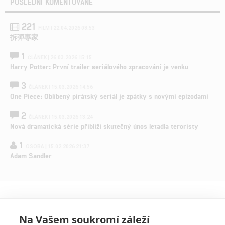
POSLEDNÍ KOMENTOVANÉ
221
FILM | 22.04.2026 08:53
拆彈專家
1
ČLÁNEK | 26.03.2026 15:15
Harry Potter: První trailer seriálového zpracování je venku
3
ČLÁNEK | 15.03.2026 14:56
One Piece: Oblíbený pirátský seriál je zpátky s novými epizodami
2
ČLÁNEK | 15.03.2026 13:24
Nová dramatická série přiblíží skutečný únos letadla teroristy
1
OSOBA | 15.02.2026 21:37
Adam Sandler
Na Vašem soukromí záleží