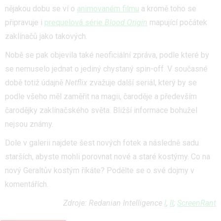
nějakou dobu se ví o
animovaném filmu
a kromě toho se
připravuje i
prequelová série
Blood Origin
mapující počátek
zaklínačů jako takových.
Nobě se pak objevila také neoficiální zpráva, podle které by
se nemuselo jednat o jediný chystaný spin-off. V současné
době totiž údajně
Netflix
zvažuje další seriál, který by se
podle všeho měl zaměřit na magii, čaroděje a především
čarodějky zaklínačského světa. Bližší informace bohužel
nejsou známy.
Dole v galerii najdete šest nových fotek a následně sadu
starších, abyste mohli porovnat nové a staré kostýmy. Co na
nový Geraltův kostým říkáte? Podělte se o své dojmy v
komentářích.
Zdroje: Redanian Intelligence
I
,
II
;
ScreenRant