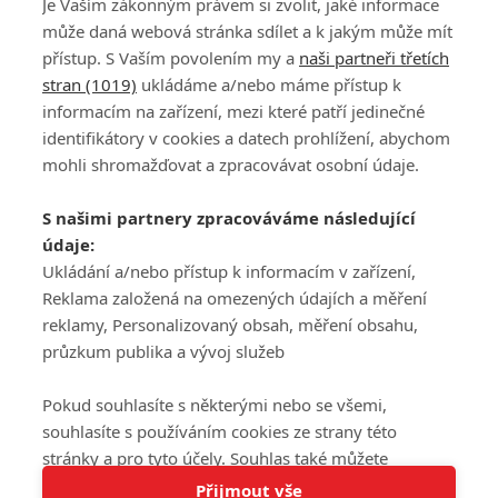
Je Vaším zákonným právem si zvolit, jaké informace
může daná webová stránka sdílet a k jakým může mít
přístup. S Vaším povolením my a
naši partneři třetích
stran (1019)
ukládáme a/nebo máme přístup k
informacím na zařízení, mezi které patří jedinečné
DISKUZE
PŘIHLÁSIT
identifikátory v cookies a datech prohlížení, abychom
REGISTROVAT
mohli shromažďovat a zpracovávat osobní údaje.
Šéfredaktorkou webu je
Petr Slavík
, e-mail
serialy@fandimefilmu.cz
S našimi partnery zpracováváme následující
údaje:
Máte-li zájem o inzerci na našem webu napište nám na e-mail
studio@koncal.com
Ukládání a/nebo přístup k informacím v zařízení,
Reklama založená na omezených údajích a měření
Ochrana osobních údajů
|
Zásady používání cookies
|
Pravidla webu
|
reklamy, Personalizovaný obsah, měření obsahu,
Upravit nastavení soukromí
průzkum publika a vývoj služeb
Pokud souhlasíte s některými nebo se všemi,
souhlasíte s používáním cookies ze strany této
stránky a pro tyto účely. Souhlas také můžete
Tato stránka používá soubory cookies.
odmítnout, ale v takovém případě vám na stránce
Přijmout vše
© 2016 – 2026 FandimeSerialum.cz / All rights reserved /