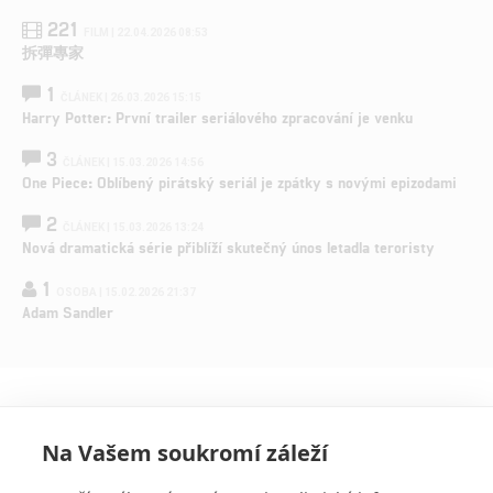
221
FILM | 22.04.2026 08:53
拆彈專家
1
ČLÁNEK | 26.03.2026 15:15
Harry Potter: První trailer seriálového zpracování je venku
3
ČLÁNEK | 15.03.2026 14:56
One Piece: Oblíbený pirátský seriál je zpátky s novými epizodami
2
ČLÁNEK | 15.03.2026 13:24
Nová dramatická série přiblíží skutečný únos letadla teroristy
1
OSOBA | 15.02.2026 21:37
Adam Sandler
Na Vašem soukromí záleží