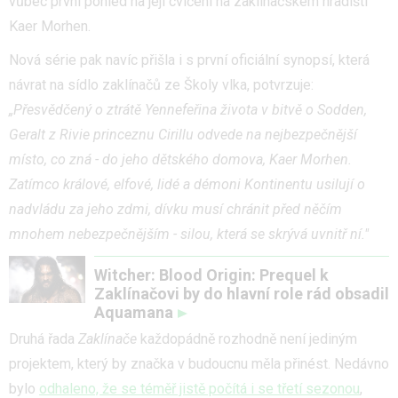
vůbec první pohled na její cvičení na zaklínačském hradišti
Kaer Morhen.
Nová série pak navíc přišla i s první oficiální synopsí, která
návrat na sídlo zaklínačů ze Školy vlka, potvrzuje:
„Přesvědčený o ztrátě Yennefeřina života v bitvě o Sodden,
Geralt z Rivie princeznu Cirillu odvede na nejbezpečnější
místo, co zná - do jeho dětského domova, Kaer Morhen.
Zatímco králové, elfové, lidé a démoni Kontinentu usilují o
nadvládu za jeho zdmi, dívku musí chránit před něčím
mnohem nebezpečnějším - silou, která se skrývá uvnitř ní."
Witcher: Blood Origin: Prequel k
Zaklínačovi by do hlavní role rád obsadil
Aquamana
Druhá řada
Zaklínače
každopádně rozhodně není jediným
projektem, který by značka v budoucnu měla přinést. Nedávno
bylo
odhaleno, že se téměř jistě počítá i se třetí sezonou
,