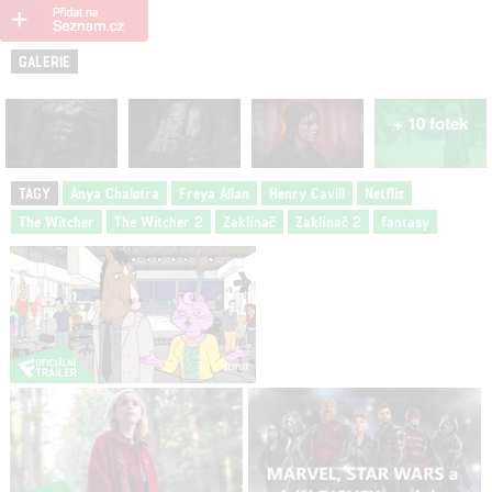
GALERIE
+ 10 fotek
TAGY
Anya Chalotra
Freya Allan
Henry Cavill
Netflix
The Witcher
The Witcher 2
Zaklínač
Zaklínač 2
fantasy