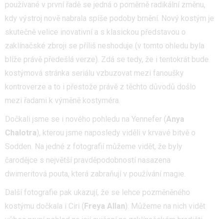
používané v první řadě se jedná o poměrně radikální změnu,
kdy výstroj nově nabrala spíše podoby brnění. Nový kostým je
skutečně velice inovativní a s klasickou představou o
zaklínačské zbroji se příliš neshoduje (v tomto ohledu byla
blíže právě předešlá verze). Zdá se tedy, že i tentokrát bude
kostýmová stránka seriálu vzbuzovat mezi fanoušky
kontroverze a to i přestože právě z těchto důvodů došlo
mezi řadami k výměně kostyméra.
Dočkali jsme se i nového pohledu na Yennefer (
Anya
Chalotra
), kterou jsme naposledy viděli v krvavé bitvě o
Sodden. Na jedné z fotografií můžeme vidět, že byly
čarodějce s největší pravděpodobností nasazena
dwimeritová pouta, která zabraňují v používání magie.
Další fotografie pak ukazují, že se lehce pozměněného
kostýmu dočkala i Ciri (
Freya Allan
). Můžeme na nich vidět