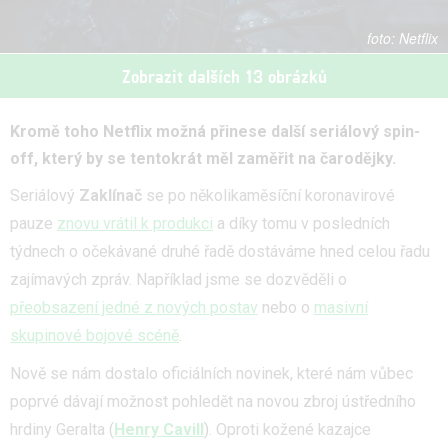
Netflix
Zobrazit dalších 13 obrázků
Kromě toho Netflix možná přinese další seriálový spin-
off, který by se tentokrát měl zaměřit na čarodějky.
Seriálový
Zaklínač
se po několikaměsíční koronavirové
pauze
znovu vrátil k produkci
a díky tomu v posledních
týdnech o očekávané druhé řadě dostáváme hned celou řadu
zajímavých zpráv. Například jsme se dozvěděli o
přeobsazení jedné z nových postav
nebo o
masivní
skupinové bojové scéně
.
Nově se nám dostalo oficiálních novinek, které nám vůbec
poprvé dávají možnost pohledět na novou zbroj ústředního
hrdiny Geralta (
Henry Cavill
). Oproti kožené kazajce