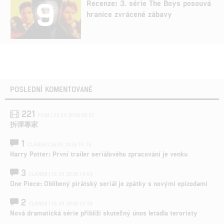
9
Recenze: 3. série The Boys posouvá
hranice zvrácené zábavy
POSLEDNÍ KOMENTOVANÉ
221
FILM | 22.04.2026 08:53
拆彈專家
1
ČLÁNEK | 26.03.2026 15:15
Harry Potter: První trailer seriálového zpracování je venku
3
ČLÁNEK | 15.03.2026 14:56
One Piece: Oblíbený pirátský seriál je zpátky s novými epizodami
2
ČLÁNEK | 15.03.2026 13:24
Nová dramatická série přiblíží skutečný únos letadla teroristy