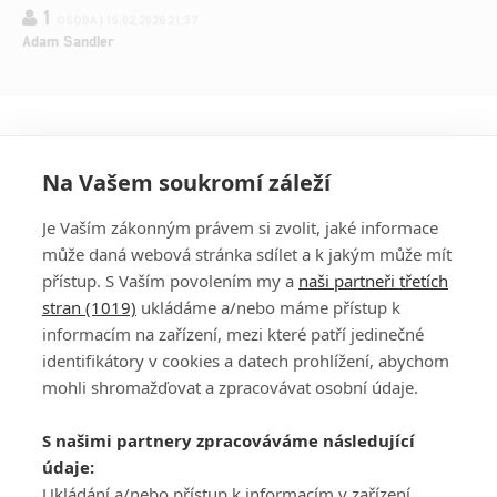
1
OSOBA | 15.02.2026 21:37
Adam Sandler
Na Vašem soukromí záleží
Je Vaším zákonným právem si zvolit, jaké informace
může daná webová stránka sdílet a k jakým může mít
přístup. S Vaším povolením my a
naši partneři třetích
stran (1019)
ukládáme a/nebo máme přístup k
informacím na zařízení, mezi které patří jedinečné
DISKUZE
PŘIHLÁSIT
identifikátory v cookies a datech prohlížení, abychom
REGISTROVAT
mohli shromažďovat a zpracovávat osobní údaje.
Šéfredaktorkou webu je
Petr Slavík
, e-mail
serialy@fandimefilmu.cz
S našimi partnery zpracováváme následující
údaje:
Máte-li zájem o inzerci na našem webu napište nám na e-mail
Ukládání a/nebo přístup k informacím v zařízení,
studio@koncal.com