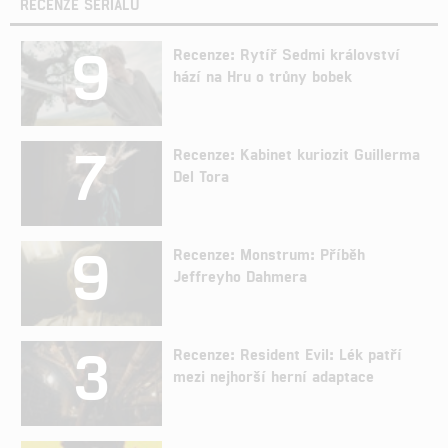
RECENZE SERIÁLŮ
9
Recenze: Rytíř Sedmi království
hází na Hru o trůny bobek
7
Recenze: Kabinet kuriozit Guillerma
Del Tora
9
Recenze: Monstrum: Příběh
Jeffreyho Dahmera
3
Recenze: Resident Evil: Lék patří
mezi nejhorší herní adaptace