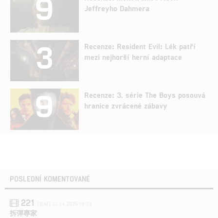
9
Jeffreyho Dahmera
3
Recenze: Resident Evil: Lék patří
mezi nejhorší herní adaptace
9
Recenze: 3. série The Boys posouvá
hranice zvrácené zábavy
POSLEDNÍ KOMENTOVANÉ
221
FILM | 22.04.2026 08:53
拆彈專家