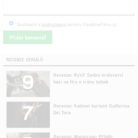
Souhlasím s
podmínkami
serveru FandimeFilmu.cz
RECENZE SERIÁLŮ
9
Recenze: Rytíř Sedmi království
hází na Hru o trůny bobek
7
Recenze: Kabinet kuriozit Guillerma
Del Tora
Recenze: Monstrum: Příběh