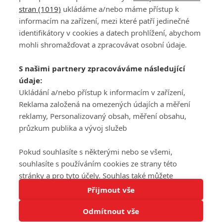
stran (1019)
ukládáme a/nebo máme přístup k
informacím na zařízení, mezi které patří jedinečné
DISKUZE
PŘIHLÁSIT
identifikátory v cookies a datech prohlížení, abychom
REGISTROVAT
mohli shromažďovat a zpracovávat osobní údaje.
Šéfredaktorkou webu je
Petr Slavík
, e-mail
serialy@fandimefilmu.cz
S našimi partnery zpracováváme následující
údaje:
Máte-li zájem o inzerci na našem webu napište nám na e-mail
Ukládání a/nebo přístup k informacím v zařízení,
studio@koncal.com
Reklama založená na omezených údajích a měření
Ochrana osobních údajů
|
Zásady používání cookies
|
Pravidla webu
|
reklamy, Personalizovaný obsah, měření obsahu,
Upravit nastavení soukromí
průzkum publika a vývoj služeb
Pokud souhlasíte s některými nebo se všemi,
souhlasíte s používáním cookies ze strany této
stránky a pro tyto účely. Souhlas také můžete
Tato stránka používá soubory cookies.
odmítnout, ale v takovém případě vám na stránce
Přijmout vše
© 2016 – 2026 FandimeSerialum.cz / All rights reserved /
Více informací
nebudou k dispozici některé personalizované funkce.
Provozovatel webu je Koncal studio s.r.o.
Odmítnout vše
Vaše volby souhlasu se budou vztahovat pouze na
Rozumím