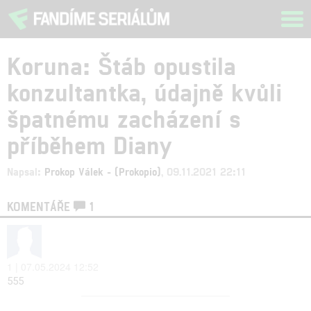
Tog
navi
Koruna: Štáb opustila
konzultantka, údajně kvůli
špatnému zacházení s
příběhem Diany
Napsal:
Prokop Válek - (Prokopio)
, 09.11.2021 22:11
KOMENTÁŘE
1
1 | 07.05.2024 12:52
555