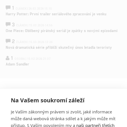
1
ČLÁNEK | 26.03.2026 15:15
Harry Potter: První trailer seriálového zpracování je venku
3
ČLÁNEK | 15.03.2026 14:56
One Piece: Oblíbený pirátský seriál je zpátky s novými epizodami
2
ČLÁNEK | 15.03.2026 13:24
Nová dramatická série přiblíží skutečný únos letadla teroristy
1
OSOBA | 15.02.2026 21:37
Adam Sandler
Na Vašem soukromí záleží
Je Vaším zákonným právem si zvolit, jaké informace
může daná webová stránka sdílet a k jakým může mít
přístup. S Vaším povolením my a
naši partneři třetích