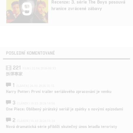
9
Recenze: 3. série The Boys posouvá
hranice zvrácené zábavy
POSLEDNÍ KOMENTOVANÉ
221
FILM | 22.04.2026 08:53
拆彈專家
1
ČLÁNEK | 26.03.2026 15:15
Harry Potter: První trailer seriálového zpracování je venku
3
ČLÁNEK | 15.03.2026 14:56
One Piece: Oblíbený pirátský seriál je zpátky s novými epizodami
2
ČLÁNEK | 15.03.2026 13:24
Nová dramatická série přiblíží skutečný únos letadla teroristy