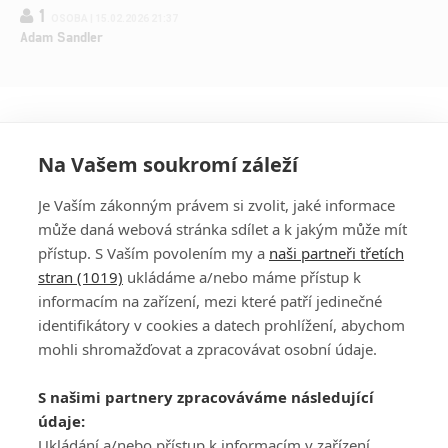
1
OSOBA | 15.02.2026 21:37
Adam Sandler
Na Vašem soukromí záleží
Je Vaším zákonným právem si zvolit, jaké informace
může daná webová stránka sdílet a k jakým může mít
přístup. S Vaším povolením my a
naši partneři třetích
stran (1019)
ukládáme a/nebo máme přístup k
informacím na zařízení, mezi které patří jedinečné
DISKUZE
PŘIHLÁSIT
identifikátory v cookies a datech prohlížení, abychom
REGISTROVAT
mohli shromažďovat a zpracovávat osobní údaje.
Šéfredaktorkou webu je
Petr Slavík
, e-mail
serialy@fandimefilmu.cz
S našimi partnery zpracováváme následující
údaje:
Máte-li zájem o inzerci na našem webu napište nám na e-mail
Ukládání a/nebo přístup k informacím v zařízení,
studio@koncal.com