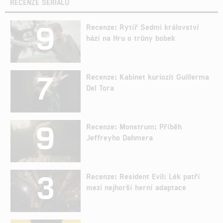
RECENZE SERIÁLŮ
9
Recenze: Rytíř Sedmi království
hází na Hru o trůny bobek
7
Recenze: Kabinet kuriozit Guillerma
Del Tora
9
Recenze: Monstrum: Příběh
Jeffreyho Dahmera
3
Recenze: Resident Evil: Lék patří
mezi nejhorší herní adaptace