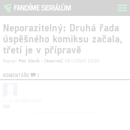
Tog
navi
Neporazitelný: Druhá řada
úspěšného komiksu začala,
třetí je v přípravě
Napsal:
Petr Slavík - (Anarvin)
, 09.11.2023 23:00
KOMENTÁŘE
1
1 | 07.05.2024 10:39
555