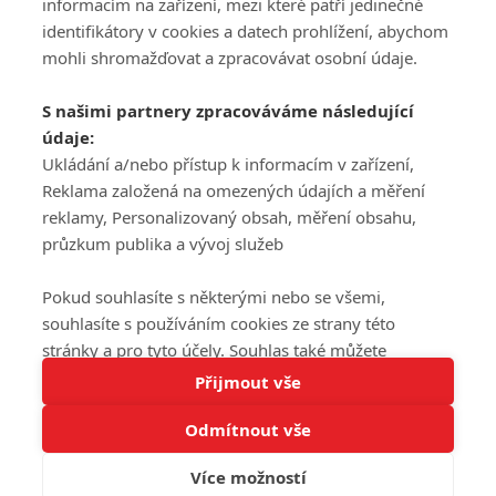
informacím na zařízení, mezi které patří jedinečné
DISKUZE
PŘIHLÁSIT
identifikátory v cookies a datech prohlížení, abychom
REGISTROVAT
mohli shromažďovat a zpracovávat osobní údaje.
Šéfredaktorkou webu je
Petr Slavík
, e-mail
serialy@fandimefilmu.cz
S našimi partnery zpracováváme následující
údaje:
Máte-li zájem o inzerci na našem webu napište nám na e-mail
Ukládání a/nebo přístup k informacím v zařízení,
studio@koncal.com
Reklama založená na omezených údajích a měření
Ochrana osobních údajů
|
Zásady používání cookies
|
Pravidla webu
|
reklamy, Personalizovaný obsah, měření obsahu,
Upravit nastavení soukromí
průzkum publika a vývoj služeb
Pokud souhlasíte s některými nebo se všemi,
souhlasíte s používáním cookies ze strany této
stránky a pro tyto účely. Souhlas také můžete
Tato stránka používá soubory cookies.
odmítnout, ale v takovém případě vám na stránce
Přijmout vše
© 2016 – 2026 FandimeSerialum.cz / All rights reserved /
Více informací
nebudou k dispozici některé personalizované funkce.
Provozovatel webu je Koncal studio s.r.o.
Odmítnout vše
Vaše volby souhlasu se budou vztahovat pouze na
Rozumím
tuto webovou stránku. Vaše nastavení a odvolání
Více možností
souhlasu můžete kdykoli změnit na stránce s
Koncal studio s.r.o., IČO: 03604071, Lýskova 2073/57, Stodůlky, 155