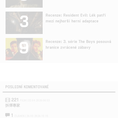
3
Recenze: Resident Evil: Lék patří
mezi nejhorší herní adaptace
9
Recenze: 3. série The Boys posouvá
hranice zvrácené zábavy
POSLEDNÍ KOMENTOVANÉ
221
FILM | 22.04.2026 08:53
拆彈專家
1
ČLÁNEK | 26.03.2026 15:15