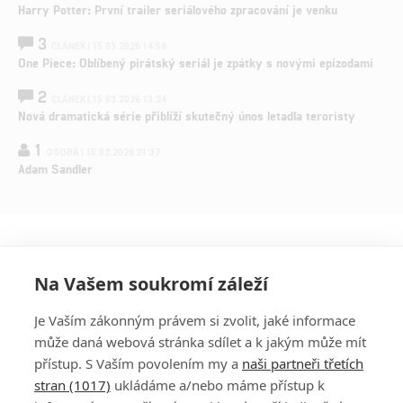
Harry Potter: První trailer seriálového zpracování je venku
3
ČLÁNEK | 15.03.2026 14:56
One Piece: Oblíbený pirátský seriál je zpátky s novými epizodami
2
ČLÁNEK | 15.03.2026 13:24
Nová dramatická série přiblíží skutečný únos letadla teroristy
1
OSOBA | 15.02.2026 21:37
Adam Sandler
Na Vašem soukromí záleží
Je Vaším zákonným právem si zvolit, jaké informace
může daná webová stránka sdílet a k jakým může mít
přístup. S Vaším povolením my a
naši partneři třetích
stran (1017)
ukládáme a/nebo máme přístup k