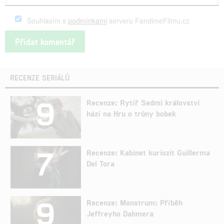
Souhlasím s
podmínkami
serveru FandimeFilmu.cz
RECENZE SERIÁLŮ
9
Recenze: Rytíř Sedmi království
hází na Hru o trůny bobek
7
Recenze: Kabinet kuriozit Guillerma
Del Tora
9
Recenze: Monstrum: Příběh
Jeffreyho Dahmera