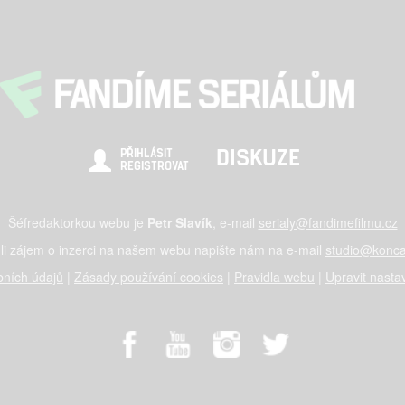
DISKUZE
PŘIHLÁSIT
REGISTROVAT
Šéfredaktorkou webu je
Petr Slavík
, e-mail
serialy@fandimefilmu.cz
li zájem o inzerci na našem webu napište nám na e-mail
studio@konca
ních údajů
|
Zásady používání cookies
|
Pravidla webu
|
Upravit nasta