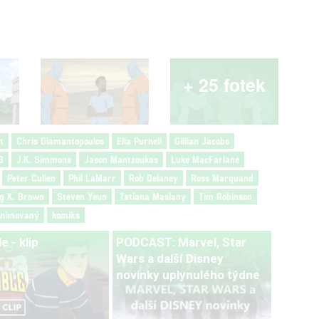
+ 25 fotek
t
Chris Diamantopoulos
Ella Purnell
Gillian Jacobs
3
J.K. Simmons
Jason Mantzoukas
Luke MacFarlane
Peter Cullen
Phil LaMarr
Rob Delaney
Ross Marquand
ng K. Brown
Steven Yeun
Tatiana Maslany
Tim Robinson
nimovaný
komiks
e - klip
PODCAST: Marvel, Star
Wars a další Disney
novinky uplynulého týdne