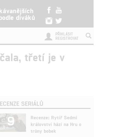
kávanějších
 podle diváků
PŘIHLÁSIT
REGISTROVAT
la, třetí je v
ECENZE SERIÁLŮ
9
Recenze: Rytíř Sedmi
království hází na Hru o
trůny bobek