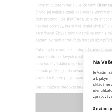
Hlavním autorem seriálu je
Robert Kirkman
Diváci jej nejlépe znají jako tvůrce
Živých mr
řady prozradil, že
třetí řada
už je ze značné 
některé postavy, které v té druhé chybějí) a
sestříhané. Zbývá tedy vlastně na tomhle pů
pádem by mohla třetí řada dorazit už v příšt
Zatím byla uvedena 3. listopadu první epizo
recenzentů i řadových diváků. Další tři část
Na Vaše
uzavřou čtyři další díly, které budou k vidě
naopak počkat, je plánované
hrané celoveč
Je Vaším z
prozatím teprve piluje scénář.
a k jakým 
ukládáme a
Seriál můžete sledovat na
Amazon Prime 
identifiká
zpracováva
S našimi 