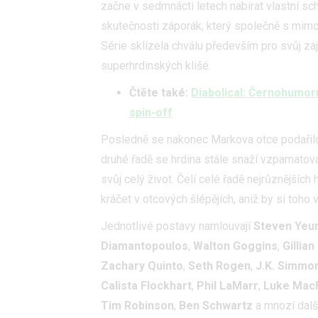
začne v sedmnácti letech nabírat vlastní scho
skutečnosti záporák, který společně s mim
Série sklízela chválu především pro svůj za
superhrdinských klišé.
Čtěte také:
Diabolical: Černohumo
spin-off
Posledně se nakonec Markova otce podařilo 
druhé řadě se hrdina stále snaží vzpamatov
svůj celý život. Čelí celé řadě nejrůznějších 
kráčet v otcových šlépějích, aniž by si toho v
Jednotlivé postavy namlouvají
Steven
Yeu
Diamantopoulos
,
Walton Goggins
,
Gillia
Zachary Quinto
,
Seth Rogen
,
J.K. Simmo
Calista Flockhart
,
Phil LaMarr
,
Luke Mac
Tim Robinson
,
Ben Schwartz
a mnozí další