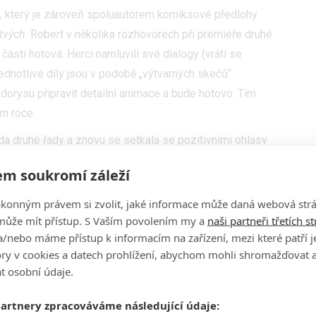
, který je zároveň spoluautorem komiksové předlohy.
tvých
. Robert v několika rozhovorech při premiéře druhé
části hotová. Herci namluvili své dialogy (vrátí se
 jednotlivé díly jsou v podobě „výtvarných skečů“
dorysu připravit detailní animace a bude hotovo. Tím
ím roce.
da druhé řady a znovu se setkala se pozitivními ohlasy
i následují s týdenními odstupy a druhou sérii následně
m soukromí záleží
ní začátkem příštího roku. Na co si budou muset diváci
erní zpracování
. Kirkman v rozhovoru uvedl, že se
ákonným právem si zvolit, jaké informace může daná webová strá
může mít přístup. S Vaším povolením my a
naši partneři třetích s
/nebo máme přístup k informacím na zařízení, mezi které patří 
Video
. Přikládáme trailer a obrázky z druhé řady.
tory v cookies a datech prohlížení, abychom mohli shromažďovat 
t osobní údaje.
partnery zpracováváme následující údaje: