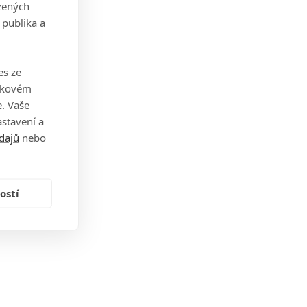
zených
 publika a
es ze
takovém
. Vaše
stavení a
dajů
nebo
ostí