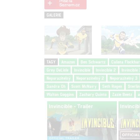
GALERIE
TAGY
Amazon
Ben Schwartz
Calista Flockhar
Grey DeLisle
Invincible
Invincible 2
Invincible 
Neporazitelný
Neporazitelný 2
Neporazitelný 3
Sandra Oh
Scott McNairy
Seth Rogen
Sterli
Walton Goggins
Zachary Quinto
Zazie Beetz
a
Invincible - Trailer
Invincibl