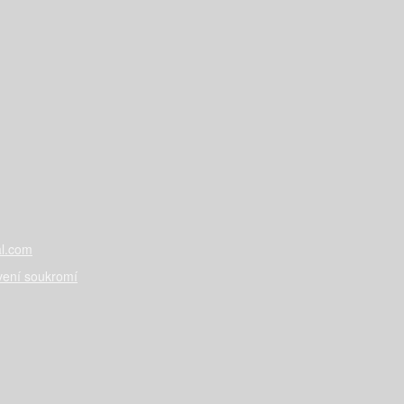
l.com
vení soukromí