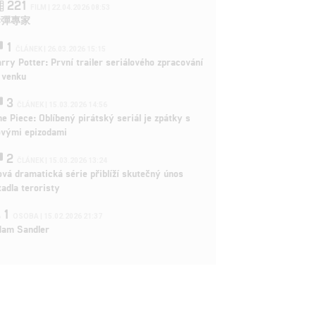
221
FILM | 22.04.2026 08:53
拆彈專家
1
ČLÁNEK | 26.03.2026 15:15
rry Potter: První trailer seriálového zpracování
 venku
3
ČLÁNEK | 15.03.2026 14:56
e Piece: Oblíbený pirátský seriál je zpátky s
ovými epizodami
2
ČLÁNEK | 15.03.2026 13:24
vá dramatická série přiblíží skutečný únos
tadla teroristy
1
OSOBA | 15.02.2026 21:37
dam Sandler