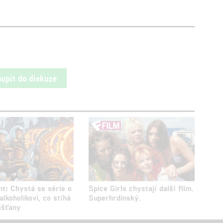
oupit do diskuze
nt: Chystá se série o
Spice Girls chystají další film.
 alkoholikovi, co stíhá
Superhrdinský.
šťany