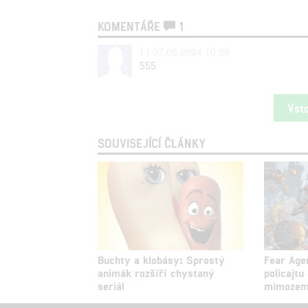
KOMENTÁŘE
1
1 | 07.05.2024 10:39
555
Vst
SOUVISEJÍCÍ ČLÁNKY
Buchty a klobásy: Sprostý
Fear Age
animák rozšíří chystaný
policajtu
seriál
mimozem