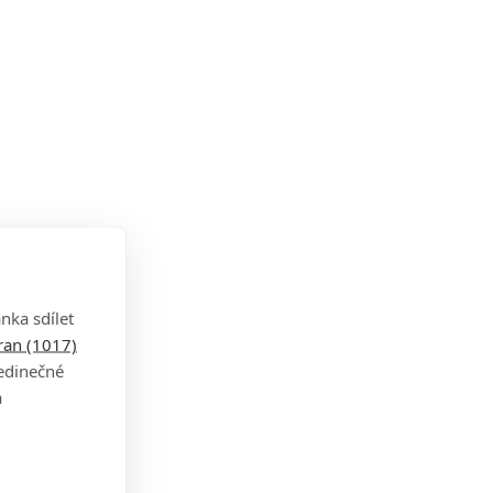
nka sdílet
tran (1017)
jedinečné
a