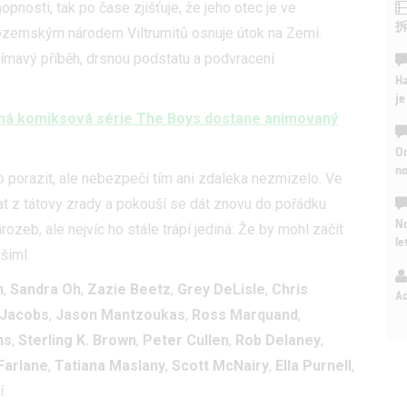
pnosti, tak po čase zjišťuje, že jeho otec je ve
ozemským národem Viltrumitů osnuje útok na Zemi.
jímavý příběh, drsnou podstatu a podvracení
Ha
je
rná komiksová série The Boys dostane animovaný
On
n
porazit, ale nebezpečí tím ani zdaleka nezmizelo. Ve
at z tátovy zrady a pokouší se dát znovu do pořádku
No
hrozeb, ale nejvíc ho stále trápí jediná: Že by mohl začít
le
šiml.
n
,
Sandra Oh
,
Zazie Beetz
,
Grey DeLisle
,
Chris
A
n Jacobs
,
Jason Mantzoukas
,
Ross Marquand
,
ns
,
Sterling K. Brown
,
Peter Cullen
,
Rob Delaney
,
Farlane
,
Tatiana Maslany
,
Scott McNairy
,
Ella Purnell
,
.