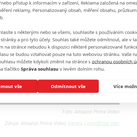
/nebo přístup k informacím v zařízení, Reklama založená na ome
měření reklamy, Personalizovaný obsah, měření obsahu, průzkum
eb
lasíte s některými nebo se všemi, souhlasíte s používáním cooki
o stránky a pro tyto účely. Souhlas také můžete odmítnout, ale v 
m na stránce nebudou k dispozici některé personalizované funkce
lasu se budou vztahovat pouze na tuto webovou stránku. Vaše na
ouhlasu můžete kdykoli změnit na stránce s
ochranou osobních ú
a tlačítko
Správa souhlasu
v levém dolním rohu.
jmout vše
Odmítnout vše
Více možn
Foto: Amazon Prime Video
Zdroje: Amazon Prime Video,
Variety
,
ComicBook.com