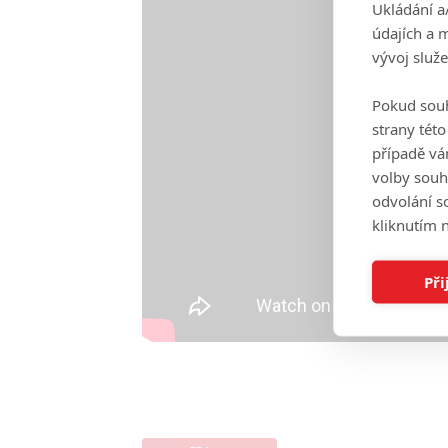
Ukládání a
údajích a 
vývoj služ
Pokud souh
strany tét
případě vá
volby souh
odvolání s
kliknutím n
Při