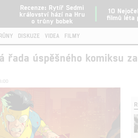
Recenze: Rytíř Sedmi
10 Nejoče
království hází na Hru
filmů léta
o trůny bobek
TRŮNY
DISKUZE
VIDEA
FILMY
á řada úspěšného komiksu zača
3:00
R