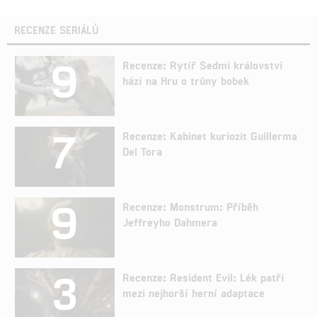
RECENZE SERIÁLŮ
9
Recenze: Rytíř Sedmi království
hází na Hru o trůny bobek
7
Recenze: Kabinet kuriozit Guillerma
Del Tora
9
Recenze: Monstrum: Příběh
Jeffreyho Dahmera
3
Recenze: Resident Evil: Lék patří
mezi nejhorší herní adaptace