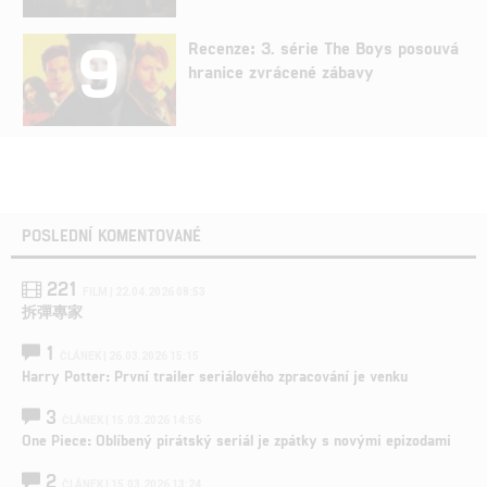
9
Recenze: 3. série The Boys posouvá
hranice zvrácené zábavy
POSLEDNÍ KOMENTOVANÉ
221
FILM | 22.04.2026 08:53
拆彈專家
1
ČLÁNEK | 26.03.2026 15:15
Harry Potter: První trailer seriálového zpracování je venku
3
ČLÁNEK | 15.03.2026 14:56
One Piece: Oblíbený pirátský seriál je zpátky s novými epizodami
2
ČLÁNEK | 15.03.2026 13:24