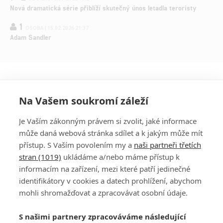
Nová dramatická série přiblíží skutečný únos letadla teroristy
1
OSOBA | 15.02.2026 21:37
Adam Sandler
Na Vašem soukromí záleží
Je Vaším zákonným právem si zvolit, jaké informace
může daná webová stránka sdílet a k jakým může mít
přístup. S Vaším povolením my a
naši partneři třetích
stran (1019)
ukládáme a/nebo máme přístup k
informacím na zařízení, mezi které patří jedinečné
DISKUZE
PŘIHLÁSIT
identifikátory v cookies a datech prohlížení, abychom
REGISTROVAT
mohli shromažďovat a zpracovávat osobní údaje.
Šéfredaktorkou webu je
Petr Slavík
, e-mail
serialy@fandimefilmu.cz
S našimi partnery zpracováváme následující