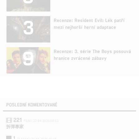
3
Recenze: Resident Evil: Lék patří
mezi nejhorší herní adaptace
9
Recenze: 3. série The Boys posouvá
hranice zvrácené zábavy
POSLEDNÍ KOMENTOVANÉ
221
FILM | 22.04.2026 08:53
拆彈專家
1