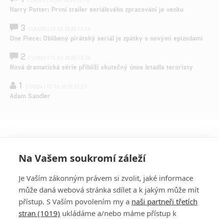
ČLÁNEK | 26.03.2026 15:15
Harry Potter: První trailer seriálového zpracování je venku
3
ČLÁNEK | 15.03.2026 14:56
One Piece: Oblíbený pirátský seriál je zpátky s novými epizodami
2
ČLÁNEK | 15.03.2026 13:24
Nová dramatická série přiblíží skutečný únos letadla teroristy
1
OSOBA | 15.02.2026 21:37
Adam Sandler
Na Vašem soukromí záleží
Je Vaším zákonným právem si zvolit, jaké informace
může daná webová stránka sdílet a k jakým může mít
přístup. S Vaším povolením my a
naši partneři třetích
stran (1019)
ukládáme a/nebo máme přístup k