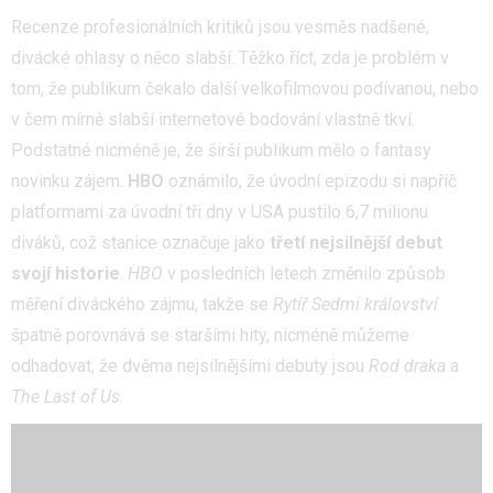
Recenze profesionálních kritiků jsou vesměs nadšené,
divácké ohlasy o něco slabší. Těžko říct, zda je problém v
tom, že publikum čekalo další velkofilmovou podívanou, nebo
v čem mírně slabší internetové bodování vlastně tkví.
Podstatné nicméně je, že širší publikum mělo o fantasy
novinku zájem.
HBO
oznámilo, že úvodní epizodu si napříč
platformami za úvodní tři dny v USA pustilo 6,7 milionu
diváků, což stanice označuje jako
třetí nejsilnější debut
svojí historie
.
HBO
v posledních letech změnilo způsob
měření diváckého zájmu, takže se
Rytíř Sedmi království
špatně porovnává se staršími hity, nicméně můžeme
odhadovat, že dvěma nejsilnějšími debuty jsou
Rod draka
a
The Last of Us.