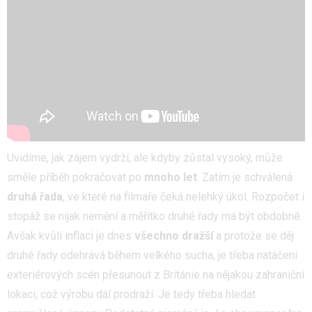
Uvidíme, jak zájem vydrží, ale kdyby zůstal vysoký, může
směle příběh pokračovat po
mnoho let
. Zatím je schválená
druhá řada
, ve které na filmaře čeká nelehký úkol. Rozpočet i
stopáž se nijak nemění a měřítko druhé řady má být obdobné.
Avšak kvůli inflaci je dnes
všechno dražší
a protože se děj
druhé řady odehrává během velkého sucha, je třeba natáčení
exteriérových scén přesunout z Británie na nějakou zahraniční
lokaci, což výrobu dál prodraží. Je tedy třeba hledat