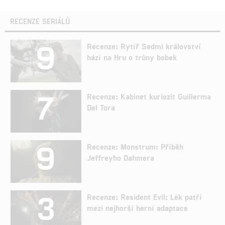
RECENZE SERIÁLŮ
9
Recenze: Rytíř Sedmi království
hází na Hru o trůny bobek
7
Recenze: Kabinet kuriozit Guillerma
Del Tora
9
Recenze: Monstrum: Příběh
Jeffreyho Dahmera
3
Recenze: Resident Evil: Lék patří
mezi nejhorší herní adaptace