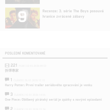
9
Recenze: 3. série The Boys posouvá
hranice zvrácené zábavy
POSLEDNÍ KOMENTOVANÉ
221
FILM | 22.04.2026 08:53
拆彈專家
1
ČLÁNEK | 26.03.2026 15:15
Harry Potter: První trailer seriálového zpracování je venku
3
ČLÁNEK | 15.03.2026 14:56
One Piece: Oblíbený pirátský seriál je zpátky s novými epizodami
2
ČLÁNEK | 15.03.2026 13:24