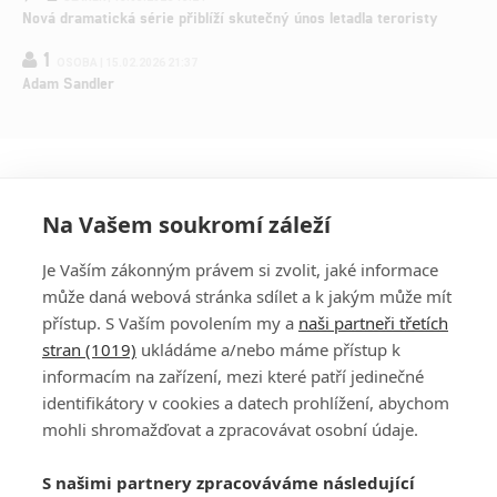
Nová dramatická série přiblíží skutečný únos letadla teroristy
1
OSOBA | 15.02.2026 21:37
Adam Sandler
Na Vašem soukromí záleží
Je Vaším zákonným právem si zvolit, jaké informace
může daná webová stránka sdílet a k jakým může mít
přístup. S Vaším povolením my a
naši partneři třetích
stran (1019)
ukládáme a/nebo máme přístup k
informacím na zařízení, mezi které patří jedinečné
DISKUZE
PŘIHLÁSIT
identifikátory v cookies a datech prohlížení, abychom
REGISTROVAT
mohli shromažďovat a zpracovávat osobní údaje.
Šéfredaktorkou webu je
Petr Slavík
, e-mail
serialy@fandimefilmu.cz
S našimi partnery zpracováváme následující