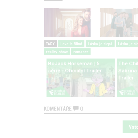
TAGY
Love Is Blind
Láska je slepá
Láska je sl
reality-show
romance
BoJack Horseman | 5.
The Chi
série - Oficiální Trailer
Sabrina |
Trailer
KOMENTÁŘE
0
Vst