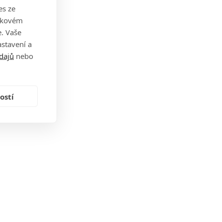
es ze
takovém
. Vaše
stavení a
dajů
nebo
ostí