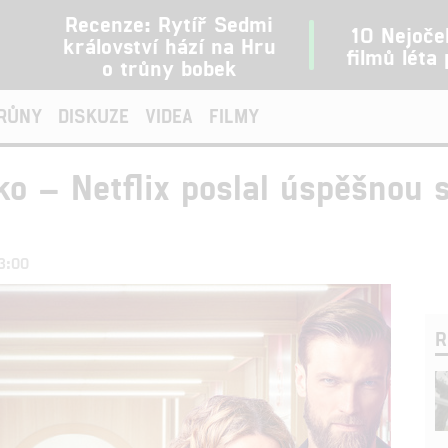
Recenze: Rytíř Sedmi
10 Nejoče
království hází na Hru
filmů léta
o trůny bobek
TRŮNY
DISKUZE
VIDEA
FILMY
sko – Netflix poslal úspěšnou
23:00
R