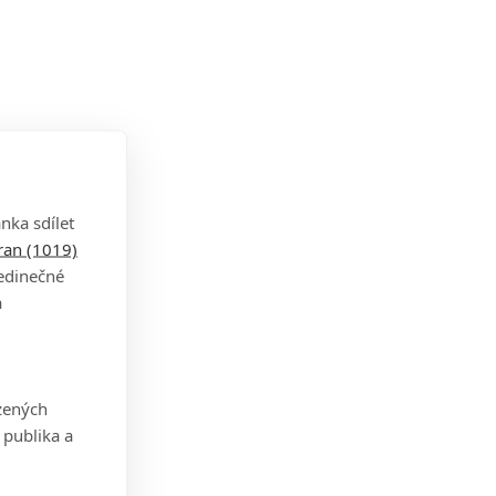
nka sdílet
tran (1019)
jedinečné
a
zených
 publika a