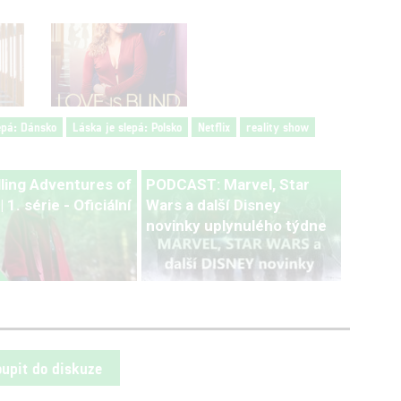
epá: Dánsko
Láska je slepá: Polsko
Netflix
reality show
lling Adventures of
PODCAST: Marvel, Star
 1. série - Oficiální
Wars a další Disney
novinky uplynulého týdne
oupit do diskuze