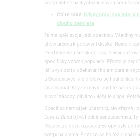
předplatitele nachystanou novou sérii. Nejno
Čtěte také:
Kdyby přání zabíjela: V 
dlouho zemřete
Ta má opět svoje jistá specifika. Všechny 
show určená k pobavení diváků. Nejde o upř
Před kamerou se tak objevují hlavně extrovert
specifický vzorek populace. Přesto je napříč 
liší zvyklosti a očekávání kolem partnersk
a Skandinávce, ale o slovo se hodně hlásí tra
živočišnost. Když si navíc pustíte sérii v p
slovní zásoby, dává to
Láska je slepá: Polsk
Specifika nemají jen účastníci, ale zřejmě i
Love Is Blind
bývá hodně senzacechtivá. Ty z
Mutace ze severozápadu Evropy byly podstat
potrpí na drama. Protože se ho režie snaží 