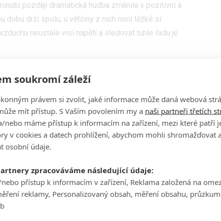
 minutu později dramatická hudba změnila v pozitivní a
u dobu drží spolu, u většiny z nich není těžké si
vzduchu neustále visí napětí a sledovat tuhle řadu je
ystá příval další podívané
m soukromí záleží
den, 20. května, nás čeká finále, a pak přijde ještě
v show a na své vztahy podívají s odstupem.
ákonným právem si zvolit, jaké informace může daná webová strá
může mít přístup. S Vaším povolením my a
naši partneři třetích s
í
Láska je slepá: Nizozemsko
a nově se chystá také
/nebo máme přístup k informacím na zařízení, mezi které patří 
čet se bude v letošním roce a s premiérou se počítá na
tory v cookies a datech prohlížení, abychom mohli shromažďovat 
t osobní údaje.
partnery zpracováváme následující údaje:
/nebo přístup k informacím v zařízení, Reklama založená na ome
měření reklamy, Personalizovaný obsah, měření obsahu, průzkum
eb