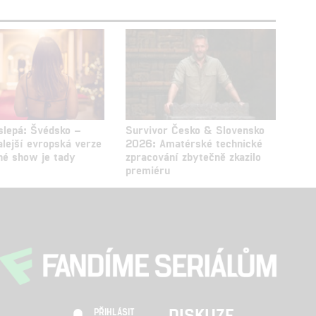
 slepá: Švédsko –
Survivor Česko & Slovensko
alejší evropská verze
2026: Amatérské technické
né show je tady
zpracování zbytečně zkazilo
premiéru
DISKUZE
PŘIHLÁSIT