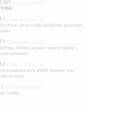
221
FILM | 22.04.2026 08:53
拆彈專家
1
ČLÁNEK | 26.03.2026 15:15
rry Potter: První trailer seriálového zpracování
 venku
3
ČLÁNEK | 15.03.2026 14:56
e Piece: Oblíbený pirátský seriál je zpátky s
ovými epizodami
2
ČLÁNEK | 15.03.2026 13:24
vá dramatická série přiblíží skutečný únos
tadla teroristy
1
OSOBA | 15.02.2026 21:37
dam Sandler