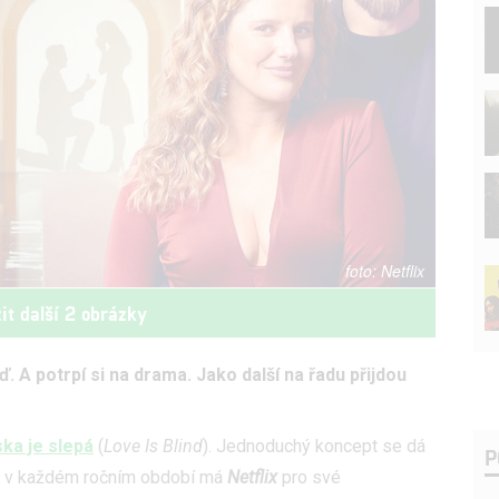
Netflix
it další 2 obrázky
. A potrpí si na drama. Jako další na řadu přijdou
ka je slepá
(
Love Is Blind
). Jednoduchý koncept se dá
P
cky v každém ročním období má
Netflix
pro své