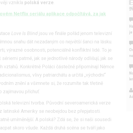
věji vznikla
polská verze
.
novém Netflix seriálu aplikace odpočítává, za jak
Ha
je
mutace
Love Is Blind
jsou ve finále pořád jenom televizní
ímnou snahu dát nezadaným co největší šanci na lásku.
On
i, výrazné osobnosti, potenciálně konfliktní lidé. To je
n
sériemi patrné, jak se jednotlivé národy odlišují, jak se
ých vztahů. Konkrétně Poláci částečně připomínají Němce
No
dicionalismus, vlivy patriarchátu a určitá „východní“
le
ůvodním znění a všimnete si, že rozumíte tak třetině
o
zajímavou příchuť.
A
 polská televizní tvorba. Původní severoamerická verze
 latinské Ameriky se neobejdou bez přepjatosti.
ně umírněnější. A polská? Zdá se, že si naši sousedi
nacpat skoro všude. Každá druhá scéna se tváří jako