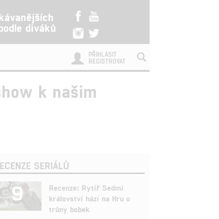
kávanějších
 podle diváků
PŘIHLÁSIT
REGISTROVAT
 show k našim
ECENZE SERIÁLŮ
9
Recenze: Rytíř Sedmi
království hází na Hru o
trůny bobek