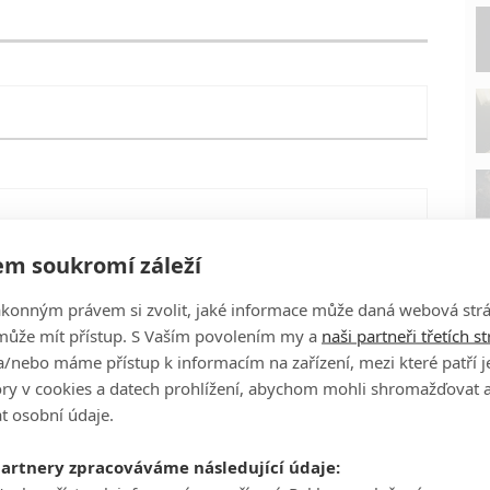
m soukromí záleží
ákonným právem si zvolit, jaké informace může daná webová strá
může mít přístup. S Vaším povolením my a
naši partneři třetích s
/nebo máme přístup k informacím na zařízení, mezi které patří 
tory v cookies a datech prohlížení, abychom mohli shromažďovat 
t osobní údaje.
P
partnery zpracováváme následující údaje:
eFilmu.cz