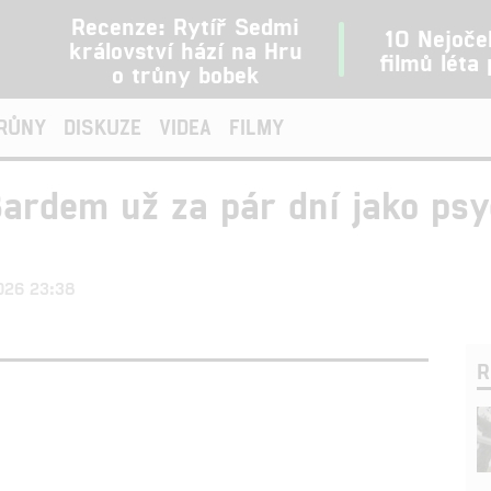
Recenze: Rytíř Sedmi
10 Nejoče
království hází na Hru
filmů léta
o trůny bobek
TRŮNY
DISKUZE
VIDEA
FILMY
Bardem už za pár dní jako ps
2026 23:38
R