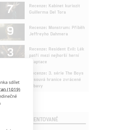
7
Recenze: Kabinet kuriozit
Guillerma Del Tora
9
Recenze: Monstrum: Příběh
Jeffreyho Dahmera
3
Recenze: Resident Evil: Lék
patří mezi nejhorší herní
adaptace
9
Recenze: 3. série The Boys
posouvá hranice zvrácené
nka sdílet
zábavy
tran (1019)
jedinečné
a
OSLEDNÍ KOMENTOVANÉ