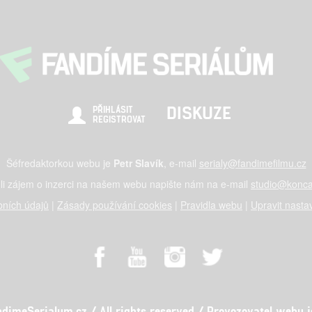
DISKUZE
PŘIHLÁSIT
REGISTROVAT
Šéfredaktorkou webu je
Petr Slavík
, e-mail
serialy@fandimefilmu.cz
li zájem o inzerci na našem webu napište nám na e-mail
studio@konca
ních údajů
|
Zásady používání cookies
|
Pravidla webu
|
Upravit nasta
meSerialum.cz / All rights reserved / Provozovatel webu je 