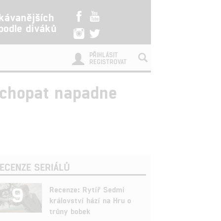
kávanějších
 podle diváků
PŘIHLÁSIT
REGISTROVAT
ychopat napadne
ECENZE SERIÁLŮ
9
Recenze: Rytíř Sedmi
království hází na Hru o
trůny bobek