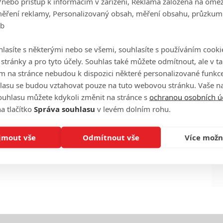
/nebo přístup k informacím v zařízení, Reklama založená na ome
měření reklamy, Personalizovaný obsah, měření obsahu, průzkum
eb
Ha
lasíte s některými nebo se všemi, souhlasíte s používáním cooki
je
o stránky a pro tyto účely. Souhlas také můžete odmítnout, ale v 
m na stránce nebudou k dispozici některé personalizované funkce
On
lasu se budou vztahovat pouze na tuto webovou stránku. Vaše na
n
ouhlasu můžete kdykoli změnit na stránce s
ochranou osobních ú
a tlačítko
Správa souhlasu
v levém dolním rohu.
No
le
jmout vše
Odmítnout vše
Více možn
A