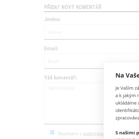
PŘIDAT NOVÝ KOMENTÁŘ
Jméno:
Email:
Na Vaše
Váš komentář:
Je Vaším z
a k jakým 
ukládáme a
identifiká
zpracováva
S našimi 
Souhlasím s
podmínkami
serveru Fandim