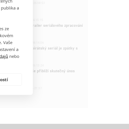
zených
221
FILM | 22.04.2026 08:53
 publika a
拆彈專家
1
ČLÁNEK | 26.03.2026 15:15
rry Potter: První trailer seriálového zpracování
es ze
 venku
takovém
3
. Vaše
ČLÁNEK | 15.03.2026 14:56
e Piece: Oblíbený pirátský seriál je zpátky s
stavení a
ovými epizodami
dajů
nebo
2
ČLÁNEK | 15.03.2026 13:24
vá dramatická série přiblíží skutečný únos
tadla teroristy
ostí
1
OSOBA | 15.02.2026 21:37
dam Sandler