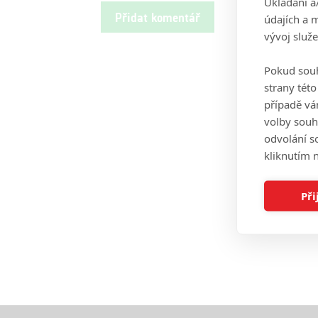
Ukládání a
údajích a 
vývoj služ
Pokud souh
strany tét
případě vá
volby souh
odvolání s
kliknutím n
Při