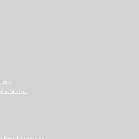
l.com
vení soukromí
Koncal studio s.r.o.