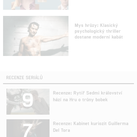
Mys hrůzy: Klasický
psychologický thriller
dostane moderní kabát
RECENZE SERIÁLŮ
9
Recenze: Rytíř Sedmi království
hází na Hru o trůny bobek
7
Recenze: Kabinet kuriozit Guillerma
Del Tora