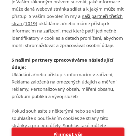
Je Vaším zákonným právem si zvolit, jaké informace
může daná webová stránka sdílet a k jakým může mít
přístup. S Vaším povolením my a
naši partneři třetích
stran (1019)
ukládáme a/nebo máme přístup k
informacím na zařízení, mezi které patří jedinečné
DISKUZE
PŘIHLÁSIT
identifikátory v cookies a datech prohlížení, abychom
REGISTROVAT
mohli shromažďovat a zpracovávat osobní údaje.
Šéfredaktorkou webu je
Petr Slavík
, e-mail
serialy@fandimefilmu.cz
S našimi partnery zpracováváme následující
údaje:
Máte-li zájem o inzerci na našem webu napište nám na e-mail
Ukládání a/nebo přístup k informacím v zařízení,
studio@koncal.com
Reklama založená na omezených údajích a měření
Ochrana osobních údajů
|
Zásady používání cookies
|
Pravidla webu
|
reklamy, Personalizovaný obsah, měření obsahu,
Upravit nastavení soukromí
průzkum publika a vývoj služeb
Pokud souhlasíte s některými nebo se všemi,
souhlasíte s používáním cookies ze strany této
stránky a pro tyto účely. Souhlas také můžete
Tato stránka používá soubory cookies.
odmítnout, ale v takovém případě vám na stránce
Přijmout vše
© 2016 – 2026 FandimeSerialum.cz / All rights reserved /