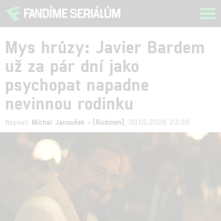
Tog
navi
Mys hrůzy: Javier Bardem
už za pár dní jako
psychopat napadne
nevinnou rodinku
Napsal:
Michal Janoušek - (Rudmen)
, 30.05.2026 23:38