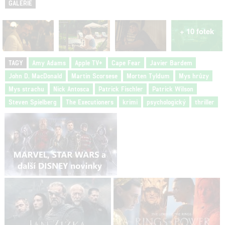
GALERIE
+ 10 fotek
TAGY
Amy Adams
Apple TV+
Cape Fear
Javier Bardem
John D. MacDonald
Martin Scorsese
Morten Tyldum
Mys hrůzy
Mys strachu
Nick Antosca
Patrick Fischler
Patrick Wilson
Steven Spielberg
The Executioners
krimi
psychologický
thriller