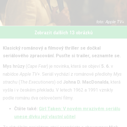
Apple TV+
Zobrazit dalších 13 obrázků
Klasický románový a filmový thriller se dočkal
seriálového zpracování. Pusťte si trailer, seznamte se.
Mys hrůzy
(
Cape Fear
) je novinka, která se objeví
5. 6.
v
nabídce
Apple TV+
. Seriál vychází z románové předlohy
Mys
strachu
(
The Executioners
) od
Johna D. MacDonalda
, která
vyšla i v českém překladu. V letech 1962 a 1991 vznikly
podle románu dva celovečerní filmy.
Čtěte také:
Girl Taken: V novém mrazivém seriálu
unese dívku její vlastní učitel