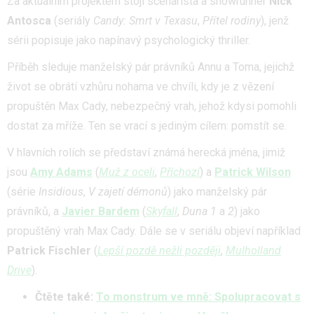
Za aktuálním projektem stojí scenárista a showrunner
Nick
Antosca
(seriály
Candy: Smrt v Texasu
,
Přítel rodiny
), jenž
sérii popisuje jako napínavý psychologický thriller.
Příběh sleduje manželský pár právníků Annu a Toma, jejichž
život se obrátí vzhůru nohama ve chvíli, kdy je z vězení
propuštěn Max Cady, nebezpečný vrah, jehož kdysi pomohli
dostat za mříže. Ten se vrací s jediným cílem: pomstít se.
V hlavních rolích se představí známá herecká jména, jimiž
jsou
Amy Adams
(
Muž z oceli
,
Příchozí
) a
Patrick Wilson
(série
Insidious
,
V zajetí démonů
) jako manželský pár
právníků, a
Javier Bardem
(
Skyfall
,
Duna
1
a
2
) jako
propuštěný vrah Max Cady. Dále se v seriálu objeví například
Patrick Fischler
(
Lepší pozdě nežli později
,
Mulholland
Drive
).
Čtěte také:
To monstrum ve mně: Spolupracovat s