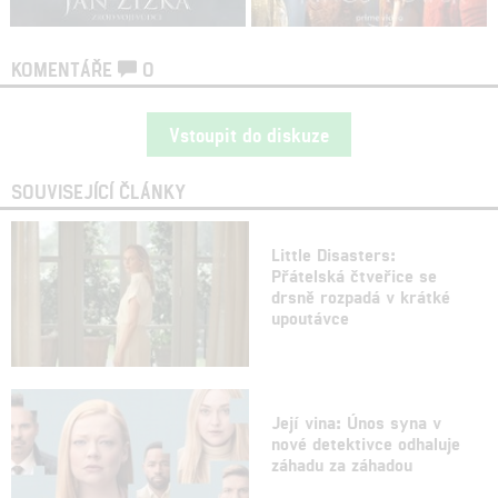
KOMENTÁŘE
0
Vstoupit do diskuze
SOUVISEJÍCÍ ČLÁNKY
Little Disasters:
Přátelská čtveřice se
drsně rozpadá v krátké
upoutávce
Její vina: Únos syna v
nové detektivce odhaluje
záhadu za záhadou