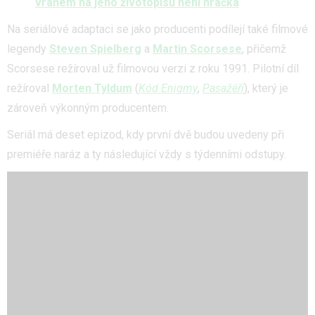
vrahem na jeho životopisu není hračka
Na seriálové adaptaci se jako producenti podílejí také filmové
legendy
Steven Spielberg
a
Martin Scorsese
, přičemž
Scorsese režíroval už filmovou verzi z roku 1991. Pilotní díl
režíroval
Morten Tyldum
(
Kód Enigmy
,
Pasažéři
), který je
zároveň výkonným producentem.
Seriál má deset epizod, kdy první dvě budou uvedeny při
premiéře naráz a ty následující vždy s týdenními odstupy.