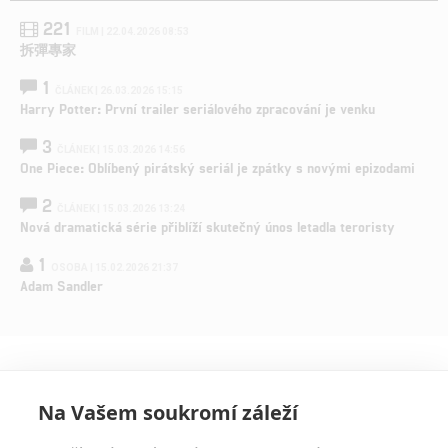
221
FILM | 22.04.2026 08:53
拆彈專家
1
ČLÁNEK | 26.03.2026 15:15
Harry Potter: První trailer seriálového zpracování je venku
3
ČLÁNEK | 15.03.2026 14:56
One Piece: Oblíbený pirátský seriál je zpátky s novými epizodami
2
ČLÁNEK | 15.03.2026 13:24
Nová dramatická série přiblíží skutečný únos letadla teroristy
1
OSOBA | 15.02.2026 21:37
Adam Sandler
Na Vašem soukromí záleží