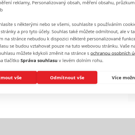
měření reklamy, Personalizovaný obsah, měření obsahu, průzkum
eb
Ha
je
lasíte s některými nebo se všemi, souhlasíte s používáním cooki
o stránky a pro tyto účely. Souhlas také můžete odmítnout, ale v 
m na stránce nebudou k dispozici některé personalizované funkce
On
n
lasu se budou vztahovat pouze na tuto webovou stránku. Vaše na
ouhlasu můžete kdykoli změnit na stránce s
ochranou osobních ú
a tlačítko
Správa souhlasu
v levém dolním rohu.
No
le
jmout vše
Odmítnout vše
Více možn
A