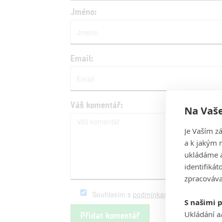
Jméno:
Email:
Váš komentář:
Na Vaše
Je Vaším z
a k jakým 
ukládáme a
identifiká
zpracováva
Souhlasím s
podmínkami
serveru Fandim
S našimi 
Ukládání a