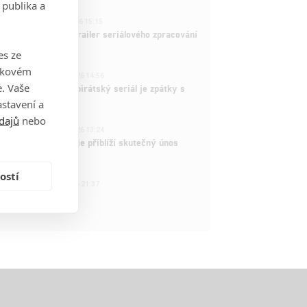
 publika a
1
ČLÁNEK | 26.03.2026 15:15
rry Potter: První trailer seriálového zpracování
 venku
es ze
takovém
3
ČLÁNEK | 15.03.2026 14:56
. Vaše
e Piece: Oblíbený pirátský seriál je zpátky s
ovými epizodami
stavení a
dajů
nebo
2
ČLÁNEK | 15.03.2026 13:24
vá dramatická série přiblíží skutečný únos
tadla teroristy
ostí
1
OSOBA | 15.02.2026 21:37
dam Sandler