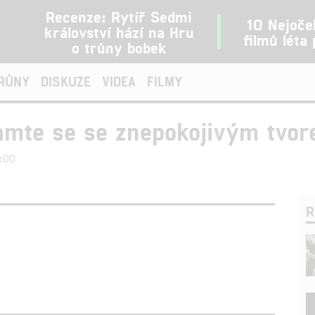
Recenze: Rytíř Sedmi
10 Nejoče
království hází na Hru
filmů léta
o trůny bobek
TRŮNY
DISKUZE
VIDEA
FILMY
amte se se znepokojivým tvor
2:00
R