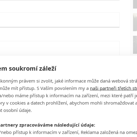
m soukromí záleží
ákonným právem si zvolit, jaké informace může daná webová strá
může mít přístup. S Vaším povolením my a
naši partneři třetích s
/nebo máme přístup k informacím na zařízení, mezi které patří 
tory v cookies a datech prohlížení, abychom mohli shromažďovat 
t osobní údaje.
P
eFilmu.cz
partnery zpracováváme následující údaje:
/nebo přístup k informacím v zařízení, Reklama založená na ome