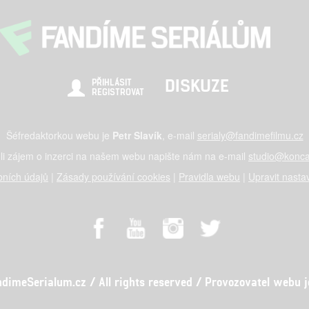
DISKUZE
PŘIHLÁSIT
REGISTROVAT
Šéfredaktorkou webu je
Petr Slavík
, e-mail
serialy@fandimefilmu.cz
li zájem o inzerci na našem webu napište nám na e-mail
studio@konca
ních údajů
|
Zásady používání cookies
|
Pravidla webu
|
Upravit nasta
meSerialum.cz / All rights reserved / Provozovatel webu je 