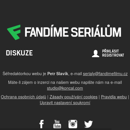
DISKUZE
PŘIHLÁSIT
REGISTROVAT
Šéfredaktorkou webu je
Petr Slavík
, e-mail
serialy@fandimefilmu.cz
Máte-li zájem o inzerci na našem webu napište nám na e-mail
studio@koncal.com
Ochrana osobních údajů
|
Zásady používání cookies
|
Pravidla webu
|
Upravit nastavení soukromí