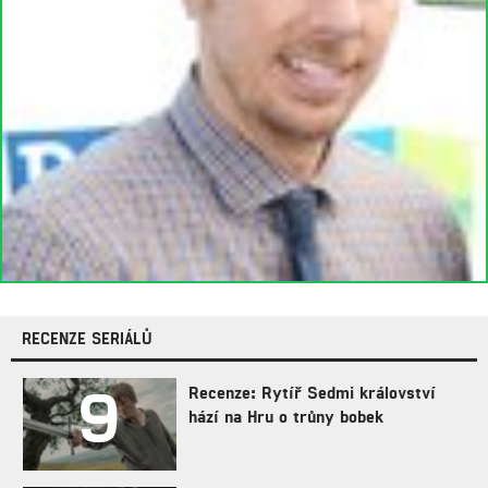
RECENZE SERIÁLŮ
9
Recenze: Rytíř Sedmi království
hází na Hru o trůny bobek