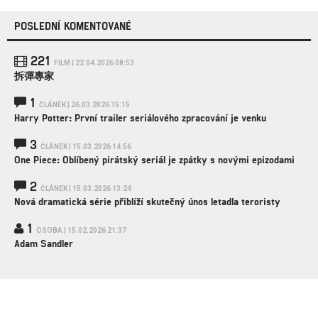
POSLEDNÍ KOMENTOVANÉ
221
FILM | 22.04.2026 08:53
拆彈專家
1
ČLÁNEK | 26.03.2026 15:15
Harry Potter: První trailer seriálového zpracování je venku
3
ČLÁNEK | 15.03.2026 14:56
One Piece: Oblíbený pirátský seriál je zpátky s novými epizodami
2
ČLÁNEK | 15.03.2026 13:24
Nová dramatická série přiblíží skutečný únos letadla teroristy
1
OSOBA | 15.02.2026 21:37
Adam Sandler