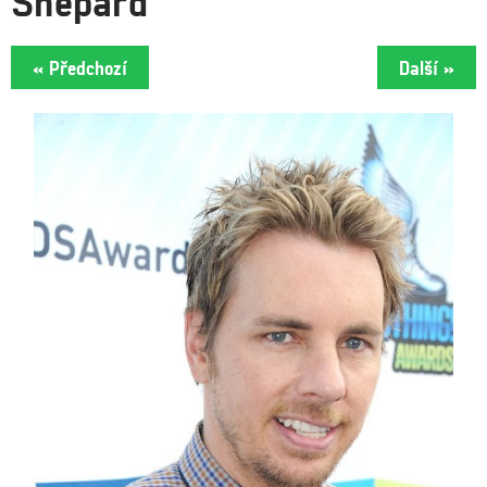
Shepard
« Předchozí
Další »