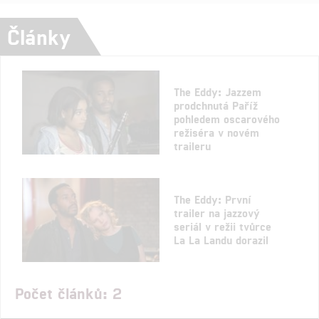
Články
The Eddy: Jazzem
prodchnutá Paříž
pohledem oscarového
režiséra v novém
traileru
The Eddy: První
trailer na jazzový
seriál v režii tvůrce
La La Landu dorazil
Počet článků: 2