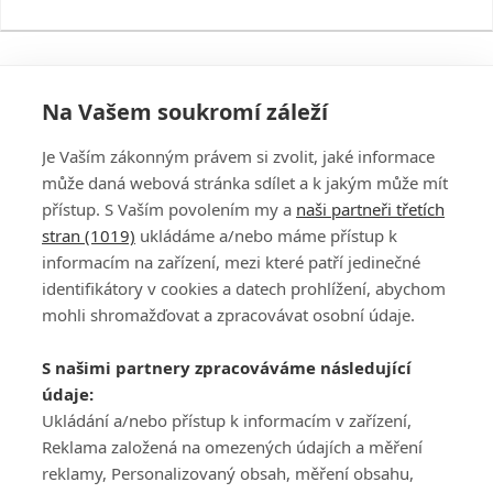
Na Vašem soukromí záleží
Je Vaším zákonným právem si zvolit, jaké informace
může daná webová stránka sdílet a k jakým může mít
přístup. S Vaším povolením my a
naši partneři třetích
stran (1019)
ukládáme a/nebo máme přístup k
informacím na zařízení, mezi které patří jedinečné
DISKUZE
PŘIHLÁSIT
identifikátory v cookies a datech prohlížení, abychom
REGISTROVAT
mohli shromažďovat a zpracovávat osobní údaje.
Šéfredaktorkou webu je
Petr Slavík
, e-mail
serialy@fandimefilmu.cz
S našimi partnery zpracováváme následující
údaje:
Máte-li zájem o inzerci na našem webu napište nám na e-mail
studio@koncal.com
Ukládání a/nebo přístup k informacím v zařízení,
Reklama založená na omezených údajích a měření
Ochrana osobních údajů
|
Zásady používání cookies
|
Pravidla webu
|
reklamy, Personalizovaný obsah, měření obsahu,
Upravit nastavení soukromí