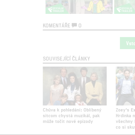
KOMENTÁŘE
0
Vst
SOUVISEJÍCÍ ČLÁNKY
Chůva k pohledání: Oblíbený
Zoey's Ex
sitcom chystá muzikál, pak
Hrdinka n
může točit nové epizody
všechny 
co si sk