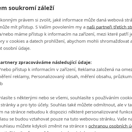
m soukromí záleží
ddy
se na Netflixu objeví už
8. 5.
ákonným právem si zvolit, jaké informace může daná webová strá
může mít přístup. S Vaším povolením my a
naši partneři třetích s
/nebo máme přístup k informacím na zařízení, mezi které patří 
tory v cookies a datech prohlížení, abychom mohli shromažďovat 
t osobní údaje.
partnery zpracováváme následující údaje:
/nebo přístup k informacím v zařízení, Reklama založená na ome
měření reklamy, Personalizovaný obsah, měření obsahu, průzkum
eb
lasíte s některými nebo se všemi, souhlasíte s používáním cooki
o stránky a pro tyto účely. Souhlas také můžete odmítnout, ale v 
m na stránce nebudou k dispozici některé personalizované funkce
lasu se budou vztahovat pouze na tuto webovou stránku. Vaše na
ouhlasu můžete kdykoli změnit na stránce s
ochranou osobních ú