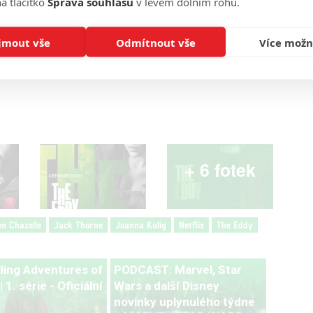
a tlačítko
Správa souhlasu
v levém dolním rohu.
Zdroj:
ScreenRant
jmout vše
Odmítnout vše
Více možn
Foto: Netflix
+ 6 fotek
n Chazelle
Jack Thorne
Joanna Kulig
Netflix
The Eddy
lling Adventures of
PODCAST: Marvel, Star
 1. série - Oficiální
Wars a další Disney
novinky uplynulého týdne