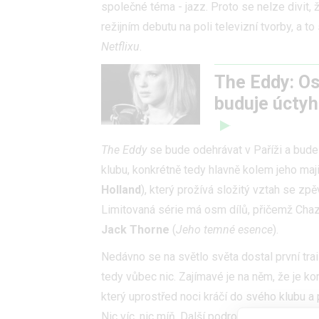
společné téma - jazz. Proto se nelze divit,
režijním debutu na poli televizní tvorby, a to
Netflixu
.
The Eddy: Os
buduje úctyh
The Eddy
se bude odehrávat v Paříži a bude
klubu, konkrétně tedy hlavně kolem jeho maj
Holland
), který prožívá složitý vztah se z
Limitovaná série má osm dílů, přičemž Chaze
Jack Thorne
(
Jeho temné esence
).
Nedávno se na světlo světa dostal první trai
tedy vůbec nic. Zajímavé je na něm, že je k
který uprostřed noci kráčí do svého klubu a 
Nic víc, nic míň. Další podrobnosti se o sli