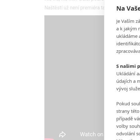
Na Vaše
Naštěstí už není premiéra tak daleko.
The E
Je Vaším z
a k jakým 
ukládáme a
identifiká
zpracováva
S našimi 
Ukládání a
údajích a 
vývoj služ
Pokud souh
strany tét
případě vá
volby souh
odvolání s