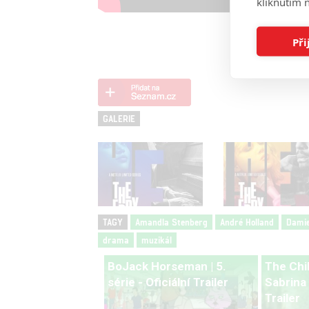
kliknutím n
Při
GALERIE
TAGY
Amandla Stenberg
André Holland
Damie
drama
muzikál
BoJack Horseman | 5.
The Chi
série - Oficiální Trailer
Sabrina |
Trailer