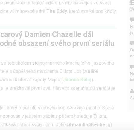
 že svou lásku v tento hudební žánr dokazuje i ve svém
 sice v limitované sérii
The Eddy
, která vzniká pod křídly
Ha
je
carový Damien Chazelle dál
odné obsazení svého první seriálu
On
n
 se točit kolem stejnojmenného krachujícího jazzového
itele a úspěšného muzikanta Elliota Uda (
André
No
le
pěvačkou klubové kapely Majou (
Joanna Kulig
).
lle zrežíroval první dva. Hlavním scenáristou seriálu je
A
ler, který o seriálu skutečně neprozrazuje mnoho. Spíše
omponován v jediném záběru, přičemž sleduje Elliota,
potkává přitom svou dceru Julie (
Amandla Stenberg
).
bně vypadajícím projektu nejspíše dozvíme až později.