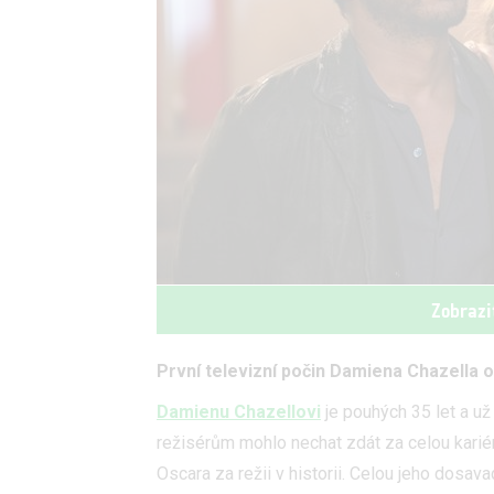
Zobrazi
První televizní počin Damiena Chazella 
Damienu Chazellovi
je pouhých 35 let a u
režisérům mohlo nechat zdát za celou kariér
Oscara za režii v historii. Celou jeho dosav