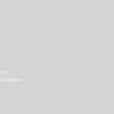
l.com
vení soukromí