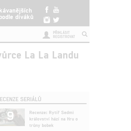
kávanějších
 podle diváků
PŘIHLÁSIT
REGISTROVAT
tvůrce La La Landu
ECENZE SERIÁLŮ
9
Recenze: Rytíř Sedmi
království hází na Hru o
trůny bobek