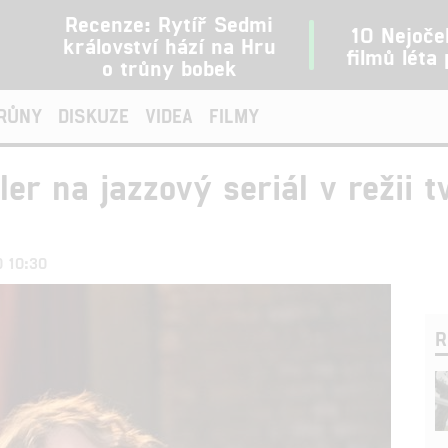
Recenze: Rytíř Sedmi
10 Nejoče
království hází na Hru
filmů léta
o trůny bobek
TRŮNY
DISKUZE
VIDEA
FILMY
ler na jazzový seriál v režii 
0 10:30
R