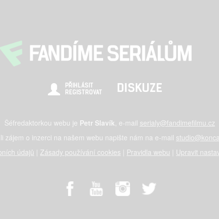
DISKUZE
PŘIHLÁSIT
REGISTROVAT
Šéfredaktorkou webu je
Petr Slavík
, e-mail
serialy@fandimefilmu.cz
li zájem o inzerci na našem webu napište nám na e-mail
studio@konca
ních údajů
|
Zásady používání cookies
|
Pravidla webu
|
Upravit nasta