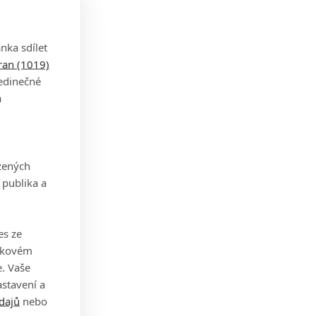
nka sdílet
tran (1019)
jedinečné
a
zených
 publika a
es ze
takovém
. Vaše
stavení a
dajů
nebo