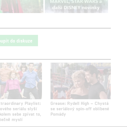
oupit do diskuze
traordinary Playlist:
Grease: Rydell High – Chystá
ového seriálu slyší
se seriálový spin-off oblíbené
kolem sebe zpívat to,
Pomády
utečně myslí