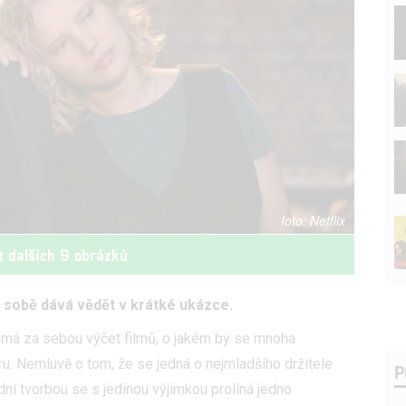
Netflix
t dalších 9 obrázků
o sobě dává vědět v krátké ukázce.
ž má za sebou výčet filmů, o jakém by se mnoha
u. Nemluvě o tom, že se jedná o nejmladšího držitele
P
adní tvorbou se s jedinou výjimkou prolíná jedno