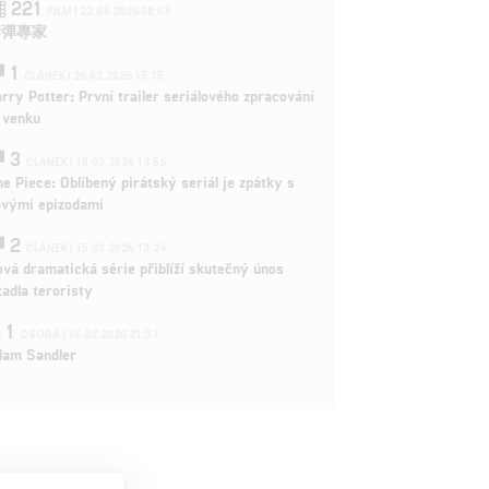
221
FILM | 22.04.2026 08:53
拆彈專家
1
ČLÁNEK | 26.03.2026 15:15
rry Potter: První trailer seriálového zpracování
 venku
3
ČLÁNEK | 15.03.2026 14:56
e Piece: Oblíbený pirátský seriál je zpátky s
ovými epizodami
2
ČLÁNEK | 15.03.2026 13:24
vá dramatická série přiblíží skutečný únos
tadla teroristy
1
OSOBA | 15.02.2026 21:37
dam Sandler