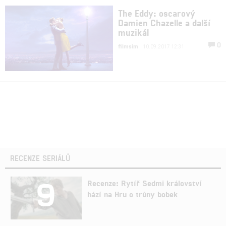
The Eddy: oscarový
Damien Chazelle a další
muzikál
0
filmsim
| 10.09.2017 12:31
RECENZE SERIÁLŮ
9
Recenze: Rytíř Sedmi království
hází na Hru o trůny bobek