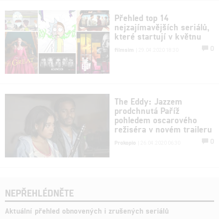
Přehled top 14
nejzajímavějších seriálů,
které startují v květnu
0
filmsim
| 29.04.2020 18:30
The Eddy: Jazzem
prodchnutá Paříž
pohledem oscarového
režiséra v novém traileru
0
Prokopio
| 26.04.2020 06:30
NEPŘEHLÉDNĚTE
Aktuální přehled obnovených i zrušených seriálů