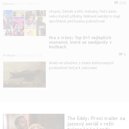
230
filmsim
| 29.12.2020 19:37
Utopie, Zámek a klíč, Industry, Ted Lasso
nebo Kačeří příběhy. Některé seriály to mají
spočítané, jiné budou pokračovat.
Hra o trůny: Top 5+1 nejlepších
momentů, které se neobjevily v
knížkách
5
Prokopio
| 20.06.2020 07:00
Aneb ne všechno z často kritizovaných
posledních řad je k zahození.
The Eddy: První trailer na
jazzový seriál v režii
tvůrce La La Landu