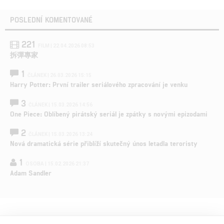
POSLEDNÍ KOMENTOVANÉ
221
FILM | 22.04.2026 08:53
拆彈專家
1
ČLÁNEK | 26.03.2026 15:15
Harry Potter: První trailer seriálového zpracování je venku
3
ČLÁNEK | 15.03.2026 14:56
One Piece: Oblíbený pirátský seriál je zpátky s novými epizodami
2
ČLÁNEK | 15.03.2026 13:24
Nová dramatická série přiblíží skutečný únos letadla teroristy
1
OSOBA | 15.02.2026 21:37
Adam Sandler