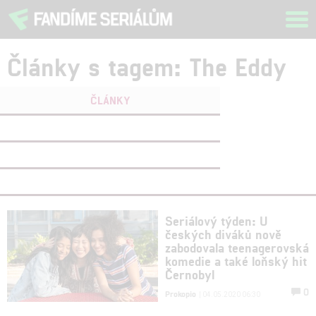
Tog
navi
Články s tagem: The Eddy
ČLÁNKY
FILMY
(0)
OSOBY
(0)
VIDEA
(0)
Seriálový týden: U
českých diváků nově
zabodovala teenagerovská
komedie a také loňský hit
Černobyl
0
Prokopio
| 04.05.2020 06:30