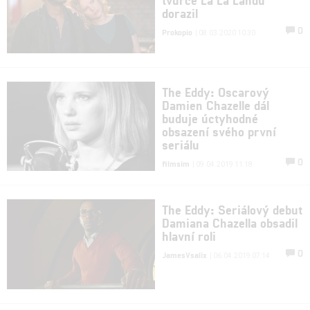
dorazil
0
Prokopio
| 08.03.2020 10:30
The Eddy: Oscarový
Damien Chazelle dál
buduje úctyhodné
obsazení svého první
seriálu
0
filmsim
| 09.04.2019 11:18
The Eddy: Seriálový debut
Damiana Chazella obsadil
hlavní roli
0
JamesVsalix
| 06.04.2019 07:14