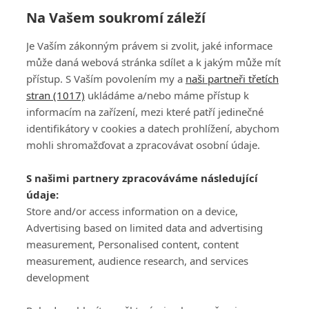
Na Vašem soukromí záleží
Je Vaším zákonným právem si zvolit, jaké informace
může daná webová stránka sdílet a k jakým může mít
přístup. S Vaším povolením my a
naši partneři třetích
stran (1017)
ukládáme a/nebo máme přístup k
informacím na zařízení, mezi které patří jedinečné
DISKUZE
PŘIHLÁSIT
identifikátory v cookies a datech prohlížení, abychom
REGISTROVAT
mohli shromažďovat a zpracovávat osobní údaje.
Šéfredaktorkou webu je
Petr Slavík
, e-mail
serialy@fandimefilmu.cz
S našimi partnery zpracováváme následující
údaje:
Máte-li zájem o inzerci na našem webu napište nám na e-mail
studio@koncal.com
Store and/or access information on a device,
Advertising based on limited data and advertising
Ochrana osobních údajů
|
Zásady používání cookies
|
Pravidla webu
|
measurement, Personalised content, content
Upravit nastavení soukromí
measurement, audience research, and services
development