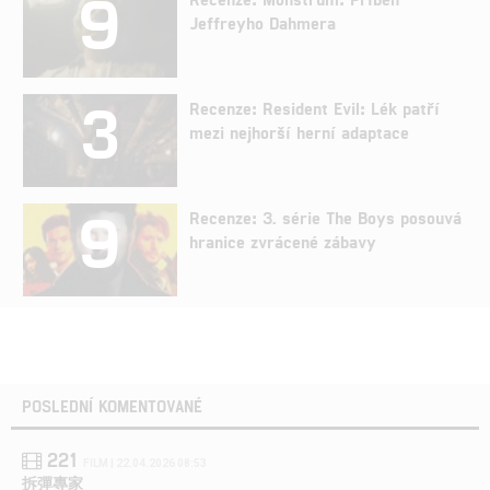
9
Jeffreyho Dahmera
3
Recenze: Resident Evil: Lék patří
mezi nejhorší herní adaptace
9
Recenze: 3. série The Boys posouvá
hranice zvrácené zábavy
POSLEDNÍ KOMENTOVANÉ
221
FILM | 22.04.2026 08:53
拆彈專家