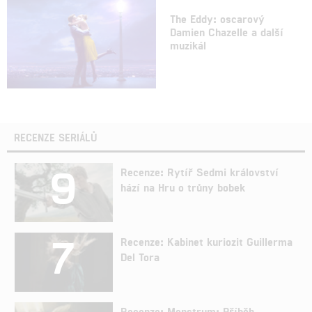
The Eddy: oscarový
Damien Chazelle a další
muzikál
RECENZE SERIÁLŮ
9
Recenze: Rytíř Sedmi království
hází na Hru o trůny bobek
7
Recenze: Kabinet kuriozit Guillerma
Del Tora
Recenze: Monstrum: Příběh