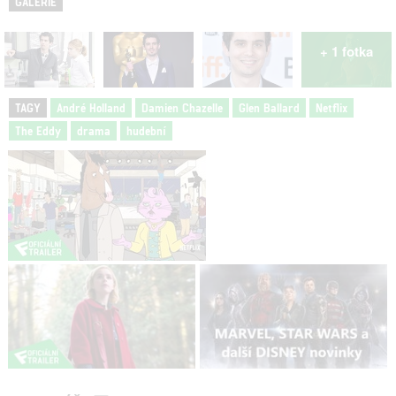
GALERIE
+ 1 fotka
TAGY
André Holland
Damien Chazelle
Glen Ballard
Netflix
The Eddy
drama
hudební