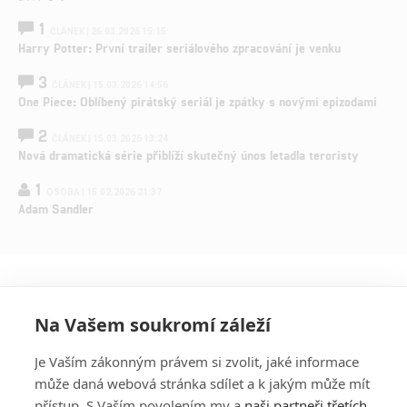
1
ČLÁNEK | 26.03.2026 15:15
Harry Potter: První trailer seriálového zpracování je venku
3
ČLÁNEK | 15.03.2026 14:56
One Piece: Oblíbený pirátský seriál je zpátky s novými epizodami
2
ČLÁNEK | 15.03.2026 13:24
Nová dramatická série přiblíží skutečný únos letadla teroristy
1
OSOBA | 15.02.2026 21:37
Adam Sandler
Na Vašem soukromí záleží
Je Vaším zákonným právem si zvolit, jaké informace
může daná webová stránka sdílet a k jakým může mít
přístup. S Vaším povolením my a
naši partneři třetích