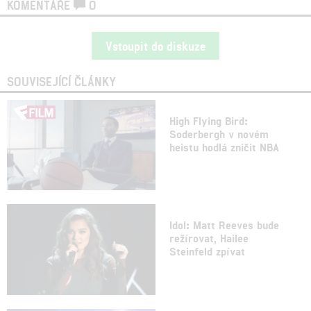
KOMENTÁŘE
0
Vstoupit do diskuze
SOUVISEJÍCÍ ČLÁNKY
High Flying Bird:
Soderbergh v novém
heistu hodlá zničit NBA
Idol: Matt Reeves bude
režírovat, Hailee
Steinfeld zpívat