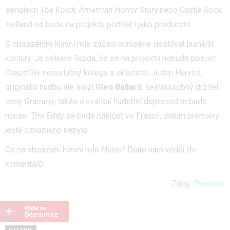
seriálech
The Knick, American Horror Story
nebo
Castle Rock.
Holland se bude na projektu podílet i jako producent.
S obsazením hlavní role začíná minisérie dostávat jasnější
kontury. Je celkem škoda, že se na projektu nebude posílet
Chazellův nerozlučný kolega a skladatel Justin Hurvitz,
originální hudbu ale složí
Glen Ballard
, šestinásobný držitel
ceny
Grammy
, takže o kvalitní hudební doprovod nebude
nouze.
The Eddy
se bude natáčet ve Francii, datum premiéry
ještě oznámeno nebylo.
Co na obsazení hlavní role říkáte? Dejte nám vědět do
komentářů.
Zdroj:
Deadline