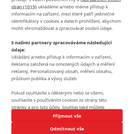
stran (1019)
ukládáme a/nebo máme přístup k
informacím na zařízení, mezi které patří jedinečné
DISKUZE
PŘIHLÁSIT
identifikátory v cookies a datech prohlížení, abychom
REGISTROVAT
mohli shromažďovat a zpracovávat osobní údaje.
Šéfredaktorkou webu je
Petr Slavík
, e-mail
serialy@fandimefilmu.cz
S našimi partnery zpracováváme následující
údaje:
Máte-li zájem o inzerci na našem webu napište nám na e-mail
studio@koncal.com
Ukládání a/nebo přístup k informacím v zařízení,
Reklama založená na omezených údajích a měření
Ochrana osobních údajů
|
Zásady používání cookies
|
Pravidla webu
|
reklamy, Personalizovaný obsah, měření obsahu,
Upravit nastavení soukromí
průzkum publika a vývoj služeb
Pokud souhlasíte s některými nebo se všemi,
souhlasíte s používáním cookies ze strany této
stránky a pro tyto účely. Souhlas také můžete
Tato stránka používá soubory cookies.
odmítnout, ale v takovém případě vám na stránce
Přijmout vše
© 2016 – 2026 FandimeSerialum.cz / All rights reserved /
Více informací
nebudou k dispozici některé personalizované funkce.
Provozovatel webu je Koncal studio s.r.o.
Odmítnout vše
Vaše volby souhlasu se budou vztahovat pouze na