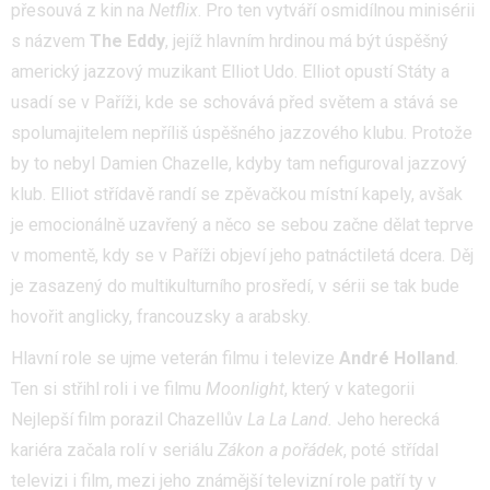
přesouvá z kin na
Netflix
. Pro ten vytváří osmidílnou minisérii
s názvem
The Eddy
, jejíž hlavním hrdinou má být úspěšný
americký jazzový muzikant Elliot Udo. Elliot opustí Státy a
usadí se v Paříži, kde se schovává před světem a stává se
spolumajitelem nepříliš úspěšného jazzového klubu. Protože
by to nebyl Damien Chazelle, kdyby tam nefiguroval jazzový
klub. Elliot střídavě randí se zpěvačkou místní kapely, avšak
je emocionálně uzavřený a něco se sebou začne dělat teprve
v momentě, kdy se v Paříži objeví jeho patnáctiletá dcera. Děj
je zasazený do multikulturního prosředí, v sérii se tak bude
hovořit anglicky, francouzsky a arabsky.
Hlavní role se ujme veterán filmu i televize
André Holland
.
Ten si střihl roli i ve filmu
Moonlight
, který v kategorii
Nejlepší film porazil Chazellův
La La Land.
Jeho herecká
kariéra začala rolí v seriálu
Zákon a pořádek
, poté střídal
televizi i film, mezi jeho známější televizní role patří ty v