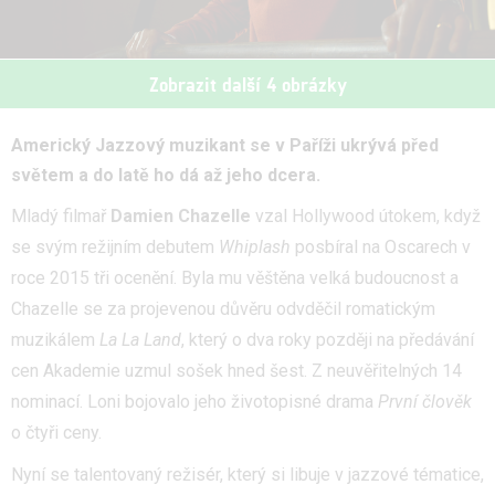
Zobrazit další 4 obrázky
Americký Jazzový muzikant se v Paříži ukrývá před
světem a do latě ho dá až jeho dcera.
Mladý filmař
Damien Chazelle
vzal Hollywood útokem, když
se svým režijním debutem
Whiplash
posbíral na Oscarech v
roce 2015 tři ocenění. Byla mu věštěna velká budoucnost a
Chazelle se za projevenou důvěru odvděčil romatickým
muzikálem
La La Land
, který o dva roky později na předávání
cen Akademie uzmul sošek hned šest. Z neuvěřitelných 14
nominací. Loni bojovalo jeho životopisné drama
První člověk
o čtyři ceny.
Nyní se talentovaný režisér, který si libuje v jazzové tématice,