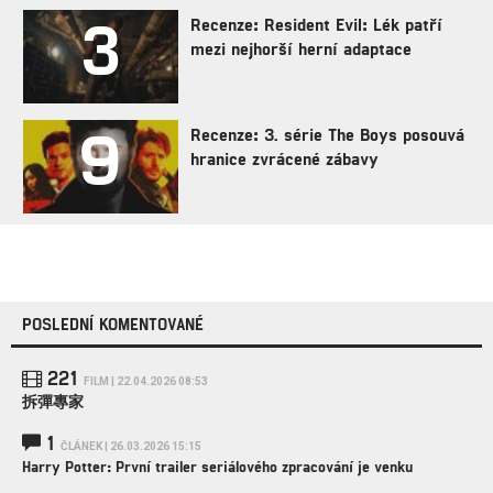
3
Recenze: Resident Evil: Lék patří
mezi nejhorší herní adaptace
9
Recenze: 3. série The Boys posouvá
hranice zvrácené zábavy
POSLEDNÍ KOMENTOVANÉ
221
FILM | 22.04.2026 08:53
拆彈專家
1
ČLÁNEK | 26.03.2026 15:15
Harry Potter: První trailer seriálového zpracování je venku