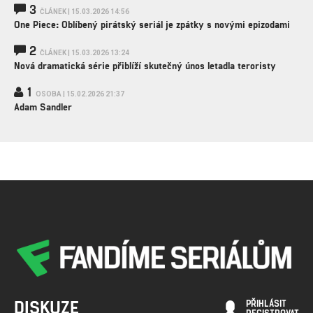
3
ČLÁNEK | 15.03.2026 14:56
One Piece: Oblíbený pirátský seriál je zpátky s novými epizodami
2
ČLÁNEK | 15.03.2026 13:24
Nová dramatická série přiblíží skutečný únos letadla teroristy
1
OSOBA | 15.02.2026 21:37
Adam Sandler
DISKUZE
PŘIHLÁSIT
REGISTROVAT