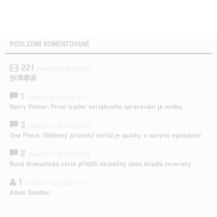
POSLEDNÍ KOMENTOVANÉ
221
FILM | 22.04.2026 08:53
拆彈專家
1
ČLÁNEK | 26.03.2026 15:15
Harry Potter: První trailer seriálového zpracování je venku
3
ČLÁNEK | 15.03.2026 14:56
One Piece: Oblíbený pirátský seriál je zpátky s novými epizodami
2
ČLÁNEK | 15.03.2026 13:24
Nová dramatická série přiblíží skutečný únos letadla teroristy
1
OSOBA | 15.02.2026 21:37
Adam Sandler