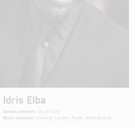
Idris Elba
Datum narození:
06.09.1972
Místo narození:
Hackney, Londýn, Anglie, Velká Británie