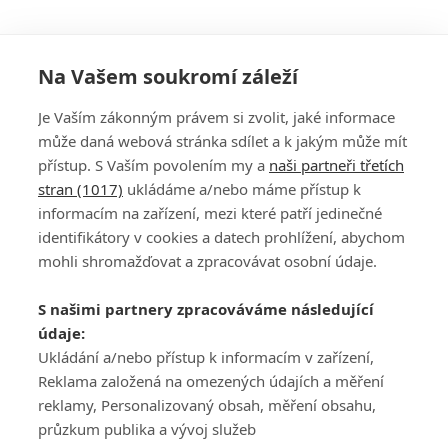
Na Vašem soukromí záleží
Je Vaším zákonným právem si zvolit, jaké informace
může daná webová stránka sdílet a k jakým může mít
přístup. S Vaším povolením my a
naši partneři třetích
stran (1017)
ukládáme a/nebo máme přístup k
informacím na zařízení, mezi které patří jedinečné
DISKUZE
PŘIHLÁSIT
identifikátory v cookies a datech prohlížení, abychom
REGISTROVAT
mohli shromažďovat a zpracovávat osobní údaje.
Šéfredaktorkou webu je
Petr Slavík
, e-mail
serialy@fandimefilmu.cz
S našimi partnery zpracováváme následující
údaje:
Máte-li zájem o inzerci na našem webu napište nám na e-mail
studio@koncal.com
Ukládání a/nebo přístup k informacím v zařízení,
Reklama založená na omezených údajích a měření
Ochrana osobních údajů
|
Zásady používání cookies
|
Pravidla webu
|
reklamy, Personalizovaný obsah, měření obsahu,
Upravit nastavení soukromí
průzkum publika a vývoj služeb