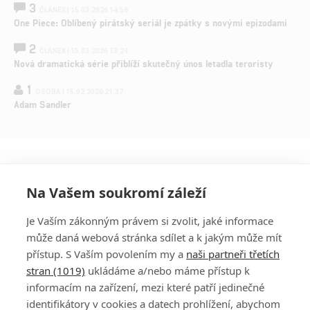
3
ČLÁNEK | 15.03.2026 14:56
One Piece: Oblíbený pirátský seriál je zpátky s novými epizodami
2
ČLÁNEK | 15.03.2026 13:24
Nová dramatická série přiblíží skutečný únos letadla teroristy
1
OSOBA | 15.02.2026 21:37
Adam Sandler
Na Vašem soukromí záleží
Je Vaším zákonným právem si zvolit, jaké informace
může daná webová stránka sdílet a k jakým může mít
přístup. S Vaším povolením my a
naši partneři třetích
stran (1019)
ukládáme a/nebo máme přístup k
informacím na zařízení, mezi které patří jedinečné
DISKUZE
PŘIHLÁSIT
identifikátory v cookies a datech prohlížení, abychom
REGISTROVAT