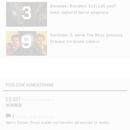
3
Recenze: Resident Evil: Lék patří
mezi nejhorší herní adaptace
9
Recenze: 3. série The Boys posouvá
hranice zvrácené zábavy
POSLEDNÍ KOMENTOVANÉ
221
FILM | 22.04.2026 08:53
拆彈專家
1
ČLÁNEK | 26.03.2026 15:15
Harry Potter: První trailer seriálového zpracování je venku