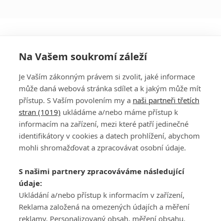
Na Vašem soukromí záleží
Je Vaším zákonným právem si zvolit, jaké informace
může daná webová stránka sdílet a k jakým může mít
přístup. S Vaším povolením my a
naši partneři třetích
stran (1019)
ukládáme a/nebo máme přístup k
informacím na zařízení, mezi které patří jedinečné
DISKUZE
PŘIHLÁSIT
identifikátory v cookies a datech prohlížení, abychom
REGISTROVAT
mohli shromažďovat a zpracovávat osobní údaje.
Šéfredaktorkou webu je
Petr Slavík
, e-mail
serialy@fandimefilmu.cz
S našimi partnery zpracováváme následující
údaje:
Máte-li zájem o inzerci na našem webu napište nám na e-mail
studio@koncal.com
Ukládání a/nebo přístup k informacím v zařízení,
Reklama založená na omezených údajích a měření
Ochrana osobních údajů
|
Zásady používání cookies
|
Pravidla webu
|
reklamy, Personalizovaný obsah, měření obsahu,
Upravit nastavení soukromí