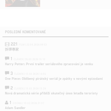
POSLEDNÍ KOMENTOVANÉ
221
FILM | 22.04.2026 08:53
拆彈專家
1
ČLÁNEK | 26.03.2026 15:15
Harry Potter: První trailer seriálového zpracování je venku
3
ČLÁNEK | 15.03.2026 14:56
One Piece: Oblíbený pirátský seriál je zpátky s novými epizodami
2
ČLÁNEK | 15.03.2026 13:24
Nová dramatická série přiblíží skutečný únos letadla teroristy
1
OSOBA | 15.02.2026 21:37
Adam Sandler