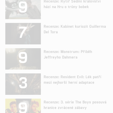
9
Recenze: Rytíř Sedmi království
hází na Hru o trůny bobek
7
Recenze: Kabinet kuriozit Guillerma
Del Tora
9
Recenze: Monstrum: Příběh
Jeffreyho Dahmera
3
Recenze: Resident Evil: Lék patří
mezi nejhorší herní adaptace
9
Recenze: 3. série The Boys posouvá
hranice zvrácené zábavy