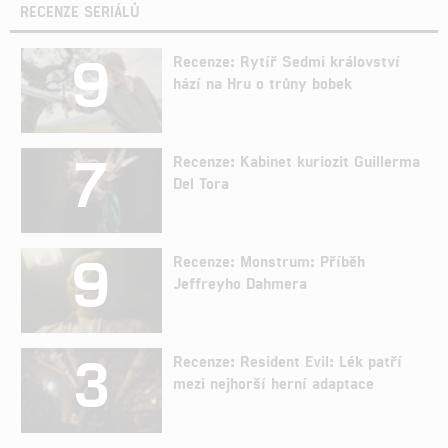
RECENZE SERIÁLŮ
9
Recenze: Rytíř Sedmi království
hází na Hru o trůny bobek
7
Recenze: Kabinet kuriozit Guillerma
Del Tora
9
Recenze: Monstrum: Příběh
Jeffreyho Dahmera
3
Recenze: Resident Evil: Lék patří
mezi nejhorší herní adaptace