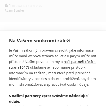
1
OSOBA | 15.02.2026 21:37
Adam Sandler
Na Vašem soukromí záleží
Je Vaším zákonným právem si zvolit, jaké informace
může daná webová stránka sdílet a k jakým může mít
přístup. S Vaším povolením my a
naši partneři třetích
stran (1017)
ukládáme a/nebo máme přístup k
informacím na zařízení, mezi které patří jedinečné
DISKUZE
PŘIHLÁSIT
identifikátory v cookies a datech prohlížení, abychom
REGISTROVAT
mohli shromažďovat a zpracovávat osobní údaje.
Šéfredaktorkou webu je
Petr Slavík
, e-mail
serialy@fandimefilmu.cz
S našimi partnery zpracováváme následující
údaje:
Máte-li zájem o inzerci na našem webu napište nám na e-mail