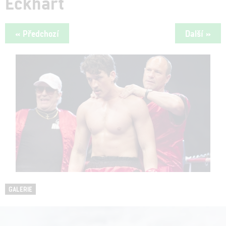
Eckhart
« Předchozí
Další »
GALERIE