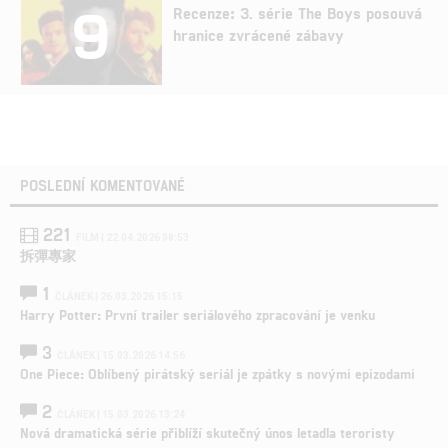
9
Recenze: 3. série The Boys posouvá
hranice zvrácené zábavy
POSLEDNÍ KOMENTOVANÉ
221
FILM | 22.04.2026 08:53
拆彈專家
1
ČLÁNEK | 26.03.2026 15:15
Harry Potter: První trailer seriálového zpracování je venku
3
ČLÁNEK | 15.03.2026 14:56
One Piece: Oblíbený pirátský seriál je zpátky s novými epizodami
2
ČLÁNEK | 15.03.2026 13:24
Nová dramatická série přiblíží skutečný únos letadla teroristy