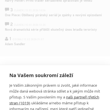
Harry Potter: První trailer seriálového zpracování je venku
3
ČLÁNEK | 15.03.2026 14:56
One Piece: Oblíbený pirátský seriál je zpátky s novými epizodami
2
ČLÁNEK | 15.03.2026 13:24
Nová dramatická série přiblíží skutečný únos letadla teroristy
1
OSOBA | 15.02.2026 21:37
Adam Sandler
Na Vašem soukromí záleží
Je Vaším zákonným právem si zvolit, jaké informace
může daná webová stránka sdílet a k jakým může mít
přístup. S Vaším povolením my a
naši partneři třetích
stran (1019)
ukládáme a/nebo máme přístup k
informacím na zařízení, mezi které patří jedinečné