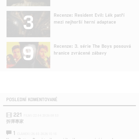
3
Recenze: Resident Evil: Lék patří
mezi nejhorší herní adaptace
9
Recenze: 3. série The Boys posouvá
hranice zvrácené zábavy
POSLEDNÍ KOMENTOVANÉ
221
FILM | 22.04.2026 08:53
拆彈專家
1
ČLÁNEK | 26.03.2026 15:15