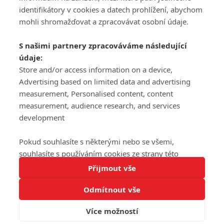
DISKUZE
PŘIHLÁSIT
identifikátory v cookies a datech prohlížení, abychom
REGISTROVAT
mohli shromažďovat a zpracovávat osobní údaje.
Šéfredaktorkou webu je
Petr Slavík
, e-mail
serialy@fandimefilmu.cz
S našimi partnery zpracováváme následující
údaje:
Máte-li zájem o inzerci na našem webu napište nám na e-mail
studio@koncal.com
Store and/or access information on a device,
Advertising based on limited data and advertising
Ochrana osobních údajů
|
Zásady používání cookies
|
Pravidla webu
|
measurement, Personalised content, content
Upravit nastavení soukromí
measurement, audience research, and services
development
Pokud souhlasíte s některými nebo se všemi,
souhlasíte s používáním cookies ze strany této
Tato stránka používá soubory cookies.
stránky a pro tyto účely. Souhlas také můžete
Přijmout vše
© 2016 – 2026 FandimeSerialum.cz / All rights reserved /
Více informací
odmítnout, ale v takovém případě vám na stránce
Provozovatel webu je Koncal studio s.r.o.
Odmítnout vše
nebudou k dispozici některé personalizované funkce.
Rozumím
Vaše volby souhlasu se budou vztahovat pouze na
Více možností
Koncal studio s.r.o., IČO: 03604071, Lýskova 2073/57, Stodůlky, 155
tuto webovou stránku. Vaše nastavení a odvolání
00, Praha 5