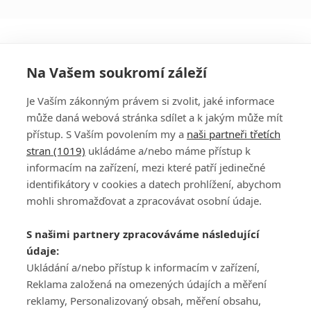
Na Vašem soukromí záleží
Je Vaším zákonným právem si zvolit, jaké informace
může daná webová stránka sdílet a k jakým může mít
přístup. S Vaším povolením my a
naši partneři třetích
stran (1019)
ukládáme a/nebo máme přístup k
informacím na zařízení, mezi které patří jedinečné
DISKUZE
PŘIHLÁSIT
identifikátory v cookies a datech prohlížení, abychom
REGISTROVAT
mohli shromažďovat a zpracovávat osobní údaje.
Šéfredaktorkou webu je
Petr Slavík
, e-mail
serialy@fandimefilmu.cz
S našimi partnery zpracováváme následující
údaje:
Máte-li zájem o inzerci na našem webu napište nám na e-mail
Ukládání a/nebo přístup k informacím v zařízení,
studio@koncal.com
Reklama založená na omezených údajích a měření
Ochrana osobních údajů
|
Zásady používání cookies
|
Pravidla webu
|
reklamy, Personalizovaný obsah, měření obsahu,
Upravit nastavení soukromí