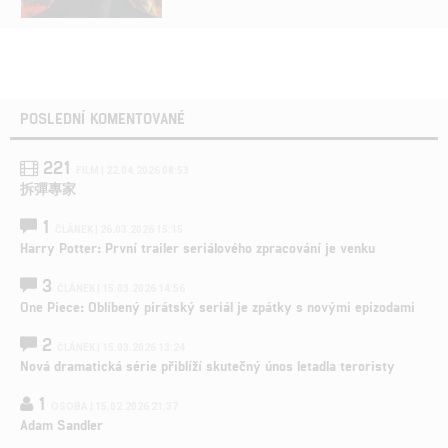
POSLEDNÍ KOMENTOVANÉ
221
FILM | 22.04.2026 08:53
拆彈專家
1
ČLÁNEK | 26.03.2026 15:15
Harry Potter: První trailer seriálového zpracování je venku
3
ČLÁNEK | 15.03.2026 14:56
One Piece: Oblíbený pirátský seriál je zpátky s novými epizodami
2
ČLÁNEK | 15.03.2026 13:24
Nová dramatická série přiblíží skutečný únos letadla teroristy
1
OSOBA | 15.02.2026 21:37
Adam Sandler