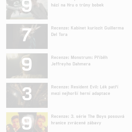
9
hází na Hru o trůny bobek
7
Recenze: Kabinet kuriozit Guillerma
Del Tora
9
Recenze: Monstrum: Příběh
Jeffreyho Dahmera
3
Recenze: Resident Evil: Lék patří
mezi nejhorší herní adaptace
9
Recenze: 3. série The Boys posouvá
hranice zvrácené zábavy