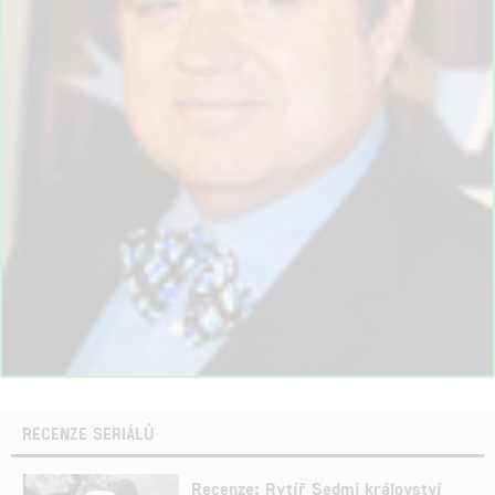
RECENZE SERIÁLŮ
Recenze: Rytíř Sedmi království