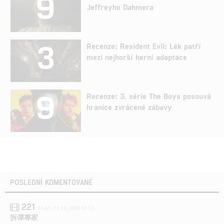
9
Jeffreyho Dahmera
3
Recenze: Resident Evil: Lék patří
mezi nejhorší herní adaptace
9
Recenze: 3. série The Boys posouvá
hranice zvrácené zábavy
POSLEDNÍ KOMENTOVANÉ
221
FILM | 22.04.2026 08:53
拆彈專家