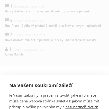
1
ČLÁNEK | 26.03.2026 15:15
Harry Potter: První trailer seriálového zpracování je venku
3
ČLÁNEK | 15.03.2026 14:56
One Piece: Oblíbený pirátský seriál je zpátky s novými epizodami
2
ČLÁNEK | 15.03.2026 13:24
Nová dramatická série přiblíží skutečný únos letadla teroristy
1
OSOBA | 15.02.2026 21:37
Adam Sandler
Na Vašem soukromí záleží
Je Vaším zákonným právem si zvolit, jaké informace
může daná webová stránka sdílet a k jakým může mít
přístup. S Vaším povolením my a
naši partneři třetích