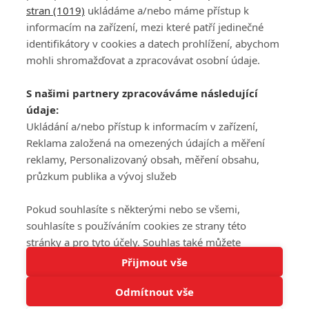
stran (1019)
ukládáme a/nebo máme přístup k
informacím na zařízení, mezi které patří jedinečné
DISKUZE
PŘIHLÁSIT
identifikátory v cookies a datech prohlížení, abychom
REGISTROVAT
mohli shromažďovat a zpracovávat osobní údaje.
Šéfredaktorkou webu je
Petr Slavík
, e-mail
serialy@fandimefilmu.cz
S našimi partnery zpracováváme následující
údaje:
Máte-li zájem o inzerci na našem webu napište nám na e-mail
studio@koncal.com
Ukládání a/nebo přístup k informacím v zařízení,
Reklama založená na omezených údajích a měření
Ochrana osobních údajů
|
Zásady používání cookies
|
Pravidla webu
|
reklamy, Personalizovaný obsah, měření obsahu,
Upravit nastavení soukromí
průzkum publika a vývoj služeb
Pokud souhlasíte s některými nebo se všemi,
souhlasíte s používáním cookies ze strany této
stránky a pro tyto účely. Souhlas také můžete
Tato stránka používá soubory cookies.
odmítnout, ale v takovém případě vám na stránce
Přijmout vše
© 2016 – 2026 FandimeSerialum.cz / All rights reserved /
Více informací
nebudou k dispozici některé personalizované funkce.
Provozovatel webu je Koncal studio s.r.o.
Odmítnout vše
Vaše volby souhlasu se budou vztahovat pouze na
Rozumím
tuto webovou stránku. Vaše nastavení a odvolání