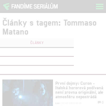
Tog
navi
Články s tagem: Tommaso
Matano
ČLÁNKY
FILMY
(0)
OSOBY
(0)
VIDEA
(0)
První dojmy: Curon -
Italská hororová podívaná
není zrovna originální, ale
atmosféru nepostrádá
0
Lee
| 12.06.2020 18:30