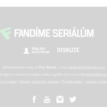
DISKUZE
PŘIHLÁSIT
REGISTROVAT
Šéfredaktorkou webu je
Petr Slavík
, e-mail
serialy@fandimefilmu.cz
li zájem o inzerci na našem webu napište nám na e-mail
studio@konca
ních údajů
|
Zásady používání cookies
|
Pravidla webu
|
Upravit nasta