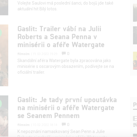
Volejte Saulovi má poslední šanci, do bojů jde také
aktuální hit Bílý lotos.
Gaslit: Trailer vábí na Julii
Roberts a Seana Penna v
minisérii o aféře Watergate
0
filmsim
| 19.03.2022 19:29
Skandální aféra Watergate byla zpracována jako
minisérie s oscarovým obsazením, podívejte se na
oficiální trailer.
Gaslit: Je tady první upoutávka
P
na minisérii o aféře Watergate
se Seanem Pennem
0
filmsim
| 10.02.2022 18:14
K nepoznání namaskovaný Sean Penn a Julie