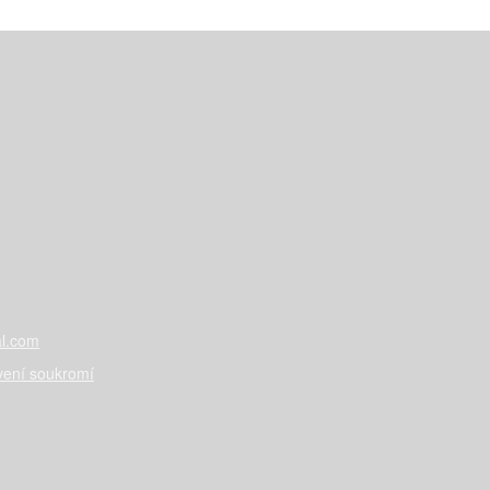
l.com
vení soukromí