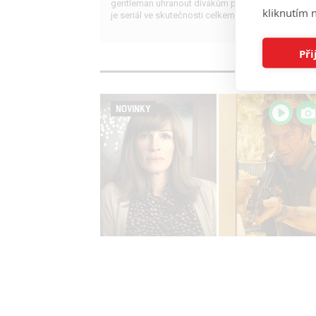
gentleman uhranout divákům po celém světě, i kdy
kliknutím n
je seriál ve skutečnosti celkem průměrný.
Při
NOVINKY