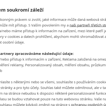
Roberts si zahráli v minisérii o aféře Watergate,
Ha
podívejte se na ukázku a první fotografie.
m soukromí záleží
je
ákonným právem si zvolit, jaké informace může daná webová strá
On
může mít přístup. S Vaším povolením my a
naši partneři třetích s
n
/nebo máme přístup k informacím na zařízení, mezi které patří 
tory v cookies a datech prohlížení, abychom mohli shromažďovat 
Aktuální přehled obnovených i zrušených
seriálů
t osobní údaje.
No
le
230
filmsim
| 29.12.2020 19:37
partnery zpracováváme následující údaje:
/nebo přístup k informacím v zařízení, Reklama založená na ome
A
měření reklamy, Personalizovaný obsah, měření obsahu, průzkum
eb
lasíte s některými nebo se všemi, souhlasíte s používáním cooki
o stránky a pro tyto účely. Souhlas také můžete odmítnout, ale v 
m na stránce nebudou k dispozici některé personalizované funkce
lasu se budou vztahovat pouze na tuto webovou stránku. Vaše na
pič
Utopie, Zámek a klíč, Industry, Ted Lasso nebo Kačeří
ouhlasu můžete kdykoli změnit na stránce s
ochranou osobních ú