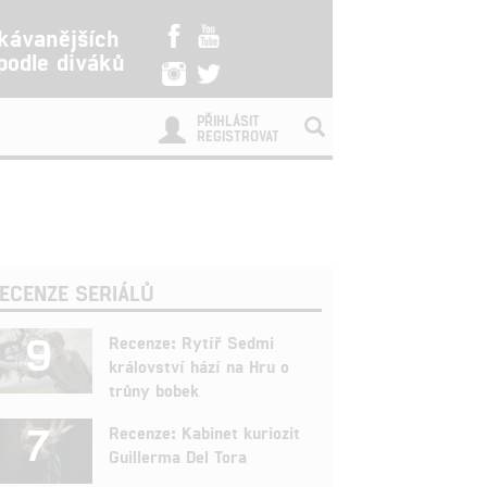
kávanějších
 podle diváků
PŘIHLÁSIT
REGISTROVAT
ECENZE SERIÁLŮ
9
Recenze: Rytíř Sedmi
království hází na Hru o
trůny bobek
7
Recenze: Kabinet kuriozit
Guillerma Del Tora