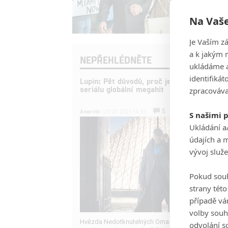
Na Vaše
Je Vaším z
a k jakým 
NEPŘEHLÉDNĚTE
ukládáme a
identifiká
Lupin: Pět důvodů, proč je z tuctového
seriálu globální megahit
zpracováva
5
Anarvin
| 20.01.2021 14:33
S našimi 
Ukládání a
údajích a 
vývoj služ
Pokud souh
strany tét
případě vá
volby souh
Hvězda Nedotknutelných Omar Sy dokázal jako lu
odvolání s