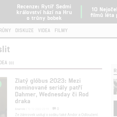
Recenze: Rytíř Sedmi
10 Nejoče
království hází na Hru
filmů léta
o trůny bobek
TRŮNY
DISKUZE
VIDEA
FILMY
lit
IDEA
(0)
R
Zlatý glóbus 2023: Mezi
nominované seriály patří
Dahmer, Wednesday či Rod
draka
0
Anarvin
| 12.12.2022 23:19
Ze žánrovek usilují o sošku také Andor a Odloučení.