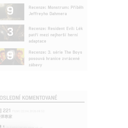
9
Recenze: Monstrum: Příběh
Jeffreyho Dahmera
3
Recenze: Resident Evil: Lék
patří mezi nejhorší herní
adaptace
9
Recenze: 3. série The Boys
posouvá hranice zvrácené
zábavy
OSLEDNÍ KOMENTOVANÉ
221
FILM | 22.04.2026 08:53
拆彈專家
1