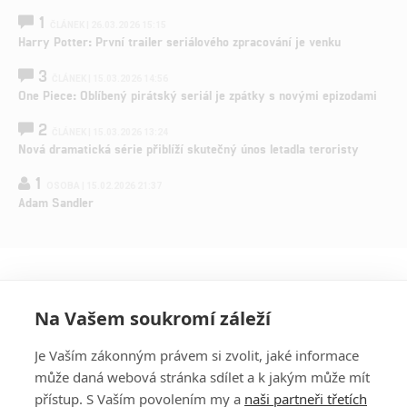
1
ČLÁNEK | 26.03.2026 15:15
Harry Potter: První trailer seriálového zpracování je venku
3
ČLÁNEK | 15.03.2026 14:56
One Piece: Oblíbený pirátský seriál je zpátky s novými epizodami
2
ČLÁNEK | 15.03.2026 13:24
Nová dramatická série přiblíží skutečný únos letadla teroristy
1
OSOBA | 15.02.2026 21:37
Adam Sandler
Na Vašem soukromí záleží
Je Vaším zákonným právem si zvolit, jaké informace
může daná webová stránka sdílet a k jakým může mít
přístup. S Vaším povolením my a
naši partneři třetích