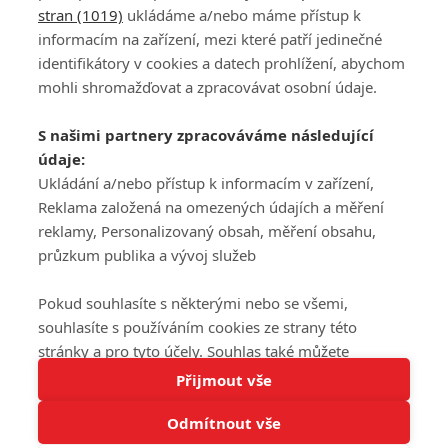
stran (1019)
ukládáme a/nebo máme přístup k
informacím na zařízení, mezi které patří jedinečné
DISKUZE
PŘIHLÁSIT
identifikátory v cookies a datech prohlížení, abychom
REGISTROVAT
mohli shromažďovat a zpracovávat osobní údaje.
Šéfredaktorkou webu je
Petr Slavík
, e-mail
serialy@fandimefilmu.cz
S našimi partnery zpracováváme následující
údaje:
Máte-li zájem o inzerci na našem webu napište nám na e-mail
studio@koncal.com
Ukládání a/nebo přístup k informacím v zařízení,
Reklama založená na omezených údajích a měření
Ochrana osobních údajů
|
Zásady používání cookies
|
Pravidla webu
|
reklamy, Personalizovaný obsah, měření obsahu,
Upravit nastavení soukromí
průzkum publika a vývoj služeb
Pokud souhlasíte s některými nebo se všemi,
souhlasíte s používáním cookies ze strany této
stránky a pro tyto účely. Souhlas také můžete
Tato stránka používá soubory cookies.
odmítnout, ale v takovém případě vám na stránce
Přijmout vše
© 2016 – 2026 FandimeSerialum.cz / All rights reserved /
Více informací
nebudou k dispozici některé personalizované funkce.
Provozovatel webu je Koncal studio s.r.o.
Odmítnout vše
Vaše volby souhlasu se budou vztahovat pouze na
Rozumím
tuto webovou stránku. Vaše nastavení a odvolání