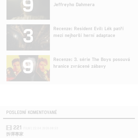
9
Jeffreyho Dahmera
3
Recenze: Resident Evil: Lék patří
mezi nejhorší herní adaptace
9
Recenze: 3. série The Boys posouvá
hranice zvrácené zábavy
POSLEDNÍ KOMENTOVANÉ
221
FILM | 22.04.2026 08:53
拆彈專家