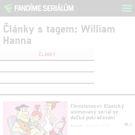
Tog
navi
Články s tagem: William
Hanna
ČLÁNKY
FILMY
(0)
OSOBY
(0)
VIDEA
(0)
Flintstoneovi: Klasický
animovaný seriál se
dočká pokračování
0
Anarvin
| 28.04.2021 07:00