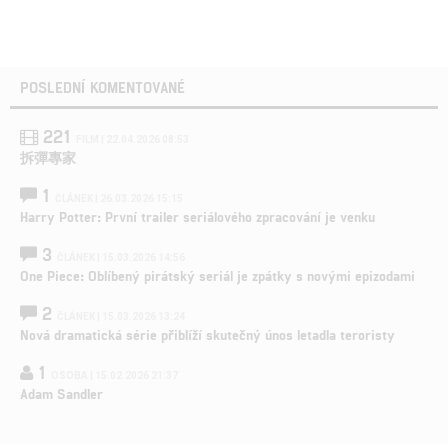
POSLEDNÍ KOMENTOVANÉ
221
FILM | 22.04.2026 08:53
拆彈專家
1
ČLÁNEK | 26.03.2026 15:15
Harry Potter: První trailer seriálového zpracování je venku
3
ČLÁNEK | 15.03.2026 14:56
One Piece: Oblíbený pirátský seriál je zpátky s novými epizodami
2
ČLÁNEK | 15.03.2026 13:24
Nová dramatická série přiblíží skutečný únos letadla teroristy
1
OSOBA | 15.02.2026 21:37
Adam Sandler