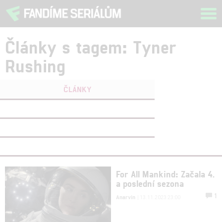
Tog
navi
Články s tagem: Tyner
Rushing
ČLÁNKY
FILMY
(0)
OSOBY
(0)
VIDEA
(0)
For All Mankind: Začala 4.
a poslední sezona
1
Anarvin
| 13.11.2023 23:00