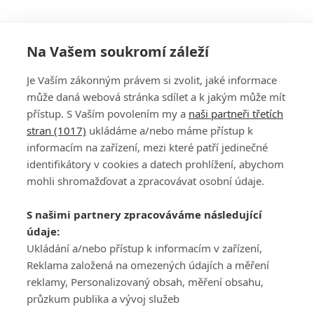
Na Vašem soukromí záleží
Je Vaším zákonným právem si zvolit, jaké informace
může daná webová stránka sdílet a k jakým může mít
přístup. S Vaším povolením my a
naši partneři třetích
stran (1017)
ukládáme a/nebo máme přístup k
informacím na zařízení, mezi které patří jedinečné
DISKUZE
PŘIHLÁSIT
identifikátory v cookies a datech prohlížení, abychom
REGISTROVAT
mohli shromažďovat a zpracovávat osobní údaje.
Šéfredaktorkou webu je
Petr Slavík
, e-mail
serialy@fandimefilmu.cz
S našimi partnery zpracováváme následující
údaje:
Máte-li zájem o inzerci na našem webu napište nám na e-mail
studio@koncal.com
Ukládání a/nebo přístup k informacím v zařízení,
Reklama založená na omezených údajích a měření
Ochrana osobních údajů
|
Zásady používání cookies
|
Pravidla webu
|
reklamy, Personalizovaný obsah, měření obsahu,
Upravit nastavení soukromí
průzkum publika a vývoj služeb