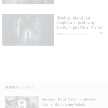
Ozvěny: Identická
dvojčata si prohazují
životy – pusťte si trailer
0
Anarvin
| 08.08.2022 14:52
RECENZE SERIÁLŮ
9
Recenze: Rytíř Sedmi království
hází na Hru o trůny bobek