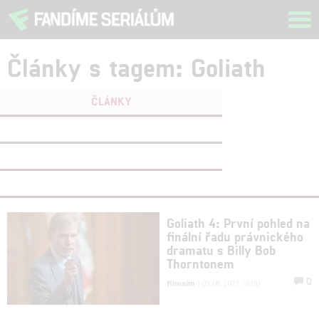
Tog
navi
Články s tagem: Goliath
ČLÁNKY
FILMY
(1)
OSOBY
(0)
VIDEA
(1)
Goliath 4: První pohled na
finální řadu právnického
dramatu s Billy Bob
Thorntonem
0
filmsim
| 03.08.2021 16:00