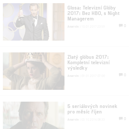
Glosa: Televizní Glóby
2017: Bez HBO, s Night
Managerem
0
Anarvin
| 10.01.2017 23:59
Zlatý glóbus 2017:
Kompletní televizní
výsledky
0
Anarvin
| 09.01.2017 07:00
5 seriálových novinek
pro měsíc říjen
0
Anarvin
| 03.10.2016 08:33