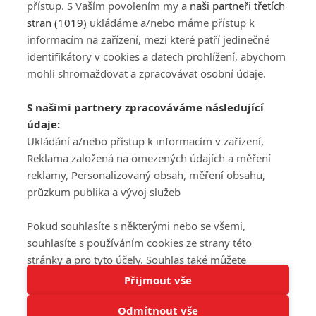
přístup. S Vaším povolením my a
naši partneři třetích
stran (1019)
ukládáme a/nebo máme přístup k
informacím na zařízení, mezi které patří jedinečné
DISKUZE
PŘIHLÁSIT
identifikátory v cookies a datech prohlížení, abychom
REGISTROVAT
mohli shromažďovat a zpracovávat osobní údaje.
Šéfredaktorkou webu je
Petr Slavík
, e-mail
serialy@fandimefilmu.cz
S našimi partnery zpracováváme následující
údaje:
Máte-li zájem o inzerci na našem webu napište nám na e-mail
studio@koncal.com
Ukládání a/nebo přístup k informacím v zařízení,
Reklama založená na omezených údajích a měření
Ochrana osobních údajů
|
Zásady používání cookies
|
Pravidla webu
|
reklamy, Personalizovaný obsah, měření obsahu,
Upravit nastavení soukromí
průzkum publika a vývoj služeb
Pokud souhlasíte s některými nebo se všemi,
souhlasíte s používáním cookies ze strany této
stránky a pro tyto účely. Souhlas také můžete
Tato stránka používá soubory cookies.
odmítnout, ale v takovém případě vám na stránce
Přijmout vše
© 2016 – 2026 FandimeSerialum.cz / All rights reserved /
Více informací
nebudou k dispozici některé personalizované funkce.
Provozovatel webu je Koncal studio s.r.o.
Odmítnout vše
Vaše volby souhlasu se budou vztahovat pouze na