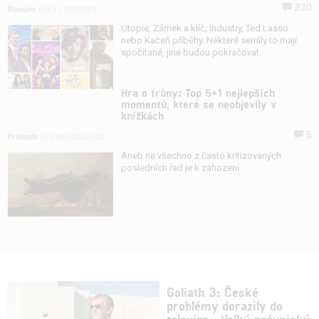
230
filmsim
| 29.12.2020 19:37
Utopie, Zámek a klíč, Industry, Ted Lasso
nebo Kačeří příběhy. Některé seriály to mají
spočítané, jiné budou pokračovat.
Hra o trůny: Top 5+1 nejlepších
momentů, které se neobjevily v
knížkách
5
Prokopio
| 20.06.2020 07:00
Aneb ne všechno z často kritizovaných
posledních řad je k zahození.
Goliath 3: České
problémy dorazily do
televize - Velký právnický