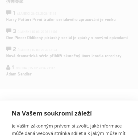
拆彈專家
1
ČLÁNEK | 26.03.2026 15:15
Harry Potter: První trailer seriálového zpracování je venku
3
ČLÁNEK | 15.03.2026 14:56
One Piece: Oblíbený pirátský seriál je zpátky s novými epizodami
2
ČLÁNEK | 15.03.2026 13:24
Nová dramatická série přiblíží skutečný únos letadla teroristy
1
OSOBA | 15.02.2026 21:37
Adam Sandler
Na Vašem soukromí záleží
Je Vaším zákonným právem si zvolit, jaké informace
může daná webová stránka sdílet a k jakým může mít