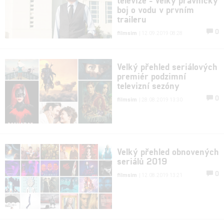
boj o vodu v prvním
traileru
0
filmsim
| 12.09.2019 08:28
Velký přehled seriálových
premiér podzimní
televizní sezóny
0
filmsim
| 28.08.2019 13:30
Velký přehled obnovených
seriálů 2019
0
filmsim
| 12.08.2019 13:21