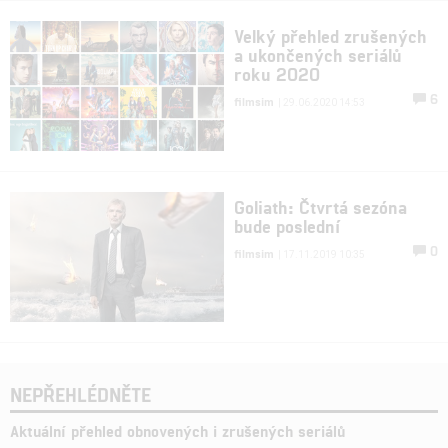
Velký přehled zrušených
a ukončených seriálů
roku 2020
6
filmsim
| 29.06.2020 14:53
Goliath: Čtvrtá sezóna
bude poslední
0
filmsim
| 17.11.2019 10:35
NEPŘEHLÉDNĚTE
Aktuální přehled obnovených i zrušených seriálů