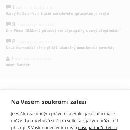
1
ČLÁNEK | 26.03.2026 15:15
Harry Potter: První trailer seriálového zpracování je venku
3
ČLÁNEK | 15.03.2026 14:56
One Piece: Oblíbený pirátský seriál je zpátky s novými epizodami
2
ČLÁNEK | 15.03.2026 13:24
Nová dramatická série přiblíží skutečný únos letadla teroristy
1
OSOBA | 15.02.2026 21:37
Adam Sandler
Na Vašem soukromí záleží
Je Vaším zákonným právem si zvolit, jaké informace
může daná webová stránka sdílet a k jakým může mít
přístup. S Vaším povolením my a
naši partneři třetích