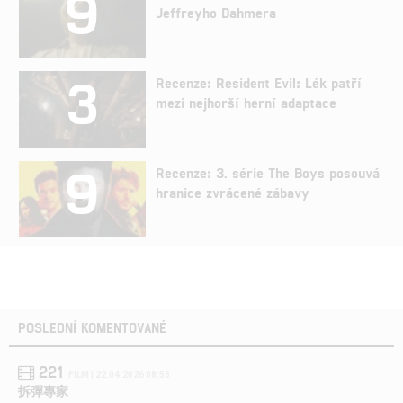
9
Jeffreyho Dahmera
3
Recenze: Resident Evil: Lék patří
mezi nejhorší herní adaptace
9
Recenze: 3. série The Boys posouvá
hranice zvrácené zábavy
POSLEDNÍ KOMENTOVANÉ
221
FILM | 22.04.2026 08:53
拆彈專家