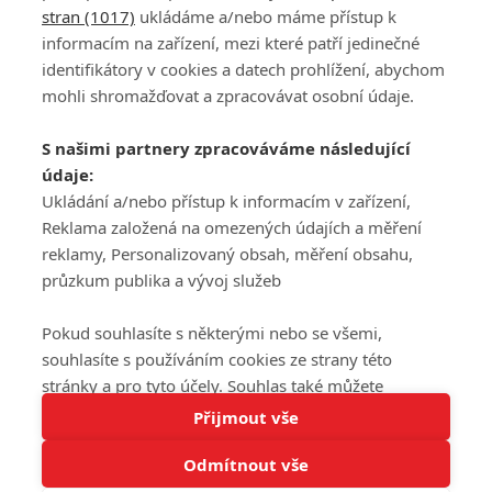
stran (1017)
ukládáme a/nebo máme přístup k
informacím na zařízení, mezi které patří jedinečné
DISKUZE
PŘIHLÁSIT
identifikátory v cookies a datech prohlížení, abychom
REGISTROVAT
mohli shromažďovat a zpracovávat osobní údaje.
Šéfredaktorkou webu je
Petr Slavík
, e-mail
serialy@fandimefilmu.cz
S našimi partnery zpracováváme následující
údaje:
Máte-li zájem o inzerci na našem webu napište nám na e-mail
studio@koncal.com
Ukládání a/nebo přístup k informacím v zařízení,
Reklama založená na omezených údajích a měření
Ochrana osobních údajů
|
Zásady používání cookies
|
Pravidla webu
|
reklamy, Personalizovaný obsah, měření obsahu,
Upravit nastavení soukromí
průzkum publika a vývoj služeb
Pokud souhlasíte s některými nebo se všemi,
souhlasíte s používáním cookies ze strany této
stránky a pro tyto účely. Souhlas také můžete
Tato stránka používá soubory cookies.
odmítnout, ale v takovém případě vám na stránce
Přijmout vše
© 2016 – 2026 FandimeSerialum.cz / All rights reserved /
Více informací
nebudou k dispozici některé personalizované funkce.
Provozovatel webu je Koncal studio s.r.o.
Odmítnout vše
Vaše volby souhlasu se budou vztahovat pouze na
Rozumím
tuto webovou stránku. Vaše nastavení a odvolání