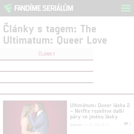
Tog
navi
Články s tagem: The
Ultimatum: Queer Love
ČLÁNKY
FILMY
(0)
OSOBY
(0)
VIDEA
(0)
Ultimátum: Queer láska 2
– Netflix rozeštve další
páry ve jménu lásky
1
Anarvin
| 24.06.2025 08:00