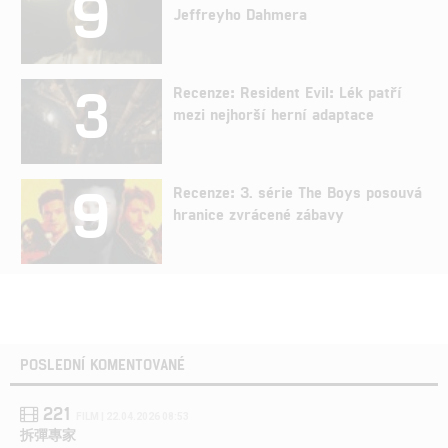
9
Jeffreyho Dahmera
3
Recenze: Resident Evil: Lék patří
mezi nejhorší herní adaptace
9
Recenze: 3. série The Boys posouvá
hranice zvrácené zábavy
POSLEDNÍ KOMENTOVANÉ
221
FILM | 22.04.2026 08:53
拆彈專家