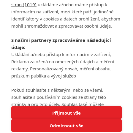
stran (1019)
ukládáme a/nebo máme přístup k
informacím na zařízení, mezi které patří jedinečné
DISKUZE
PŘIHLÁSIT
identifikátory v cookies a datech prohlížení, abychom
REGISTROVAT
mohli shromažďovat a zpracovávat osobní údaje.
Šéfredaktorkou webu je
Petr Slavík
, e-mail
serialy@fandimefilmu.cz
S našimi partnery zpracováváme následující
údaje:
Máte-li zájem o inzerci na našem webu napište nám na e-mail
studio@koncal.com
Ukládání a/nebo přístup k informacím v zařízení,
Reklama založená na omezených údajích a měření
Ochrana osobních údajů
|
Zásady používání cookies
|
Pravidla webu
|
reklamy, Personalizovaný obsah, měření obsahu,
Upravit nastavení soukromí
průzkum publika a vývoj služeb
Pokud souhlasíte s některými nebo se všemi,
souhlasíte s používáním cookies ze strany této
stránky a pro tyto účely. Souhlas také můžete
Tato stránka používá soubory cookies.
odmítnout, ale v takovém případě vám na stránce
Přijmout vše
© 2016 – 2026 FandimeSerialum.cz / All rights reserved /
Více informací
nebudou k dispozici některé personalizované funkce.
Provozovatel webu je Koncal studio s.r.o.
Odmítnout vše
Vaše volby souhlasu se budou vztahovat pouze na
Rozumím
tuto webovou stránku. Vaše nastavení a odvolání