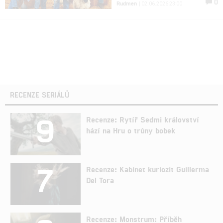
0
Rudmen
| 02.06.2026 23:00
RECENZE SERIÁLŮ
9
Recenze: Rytíř Sedmi království
hází na Hru o trůny bobek
7
Recenze: Kabinet kuriozit Guillerma
Del Tora
Recenze: Monstrum: Příběh