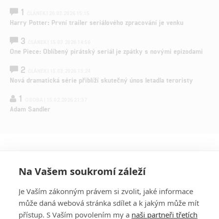
1
ČLÁNEK | 26.03.2026 15:15
Harry Potter: První trailer seriálového zpracování je venku
3
ČLÁNEK | 15.03.2026 14:56
One Piece: Oblíbený pirátský seriál je zpátky s novými epizodami
2
ČLÁNEK | 15.03.2026 13:24
Nová dramatická série přiblíží skutečný únos letadla teroristy
1
OSOBA | 15.02.2026 21:37
Adam Sandler
Na Vašem soukromí záleží
Je Vaším zákonným právem si zvolit, jaké informace
může daná webová stránka sdílet a k jakým může mít
přístup. S Vaším povolením my a
naši partneři třetích