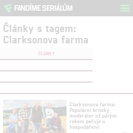
Tog
navi
Články s tagem:
Clarksonova farma
ČLÁNKY
FILMY
(0)
OSOBY
(0)
VIDEA
(0)
Clarksonova farma:
Populární britský
moderátor už pátým
rokem pečuje o
hospodářství