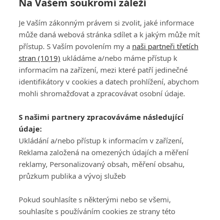
Na Vašem soukromí záleží
Je Vaším zákonným právem si zvolit, jaké informace
může daná webová stránka sdílet a k jakým může mít
přístup. S Vaším povolením my a
naši partneři třetích
stran (1019)
ukládáme a/nebo máme přístup k
informacím na zařízení, mezi které patří jedinečné
DISKUZE
PŘIHLÁSIT
identifikátory v cookies a datech prohlížení, abychom
REGISTROVAT
mohli shromažďovat a zpracovávat osobní údaje.
Šéfredaktorkou webu je
Petr Slavík
, e-mail
serialy@fandimefilmu.cz
S našimi partnery zpracováváme následující
údaje:
Máte-li zájem o inzerci na našem webu napište nám na e-mail
studio@koncal.com
Ukládání a/nebo přístup k informacím v zařízení,
Reklama založená na omezených údajích a měření
Ochrana osobních údajů
|
Zásady používání cookies
|
Pravidla webu
|
reklamy, Personalizovaný obsah, měření obsahu,
Upravit nastavení soukromí
průzkum publika a vývoj služeb
Pokud souhlasíte s některými nebo se všemi,
souhlasíte s používáním cookies ze strany této