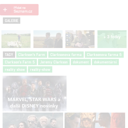
GALERIE
+ 3 fotky
TAGY
Clarkson's Farm
Clarksonova farma
Clarksonova farma 5
Clarkson’s Farm 5
Jeremy Clarkson
dokument
dokumentární
reality show
reality-show