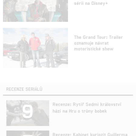
sérii na Disney+
The Grand Tour: Trailer
oznamuje návrat
motoristické show
RECENZE SERIÁLŮ
9
Recenze: Rytíř Sedmi království
hází na Hru o trůny bobek
Recenze: Kabinet kuriozit Guillerma