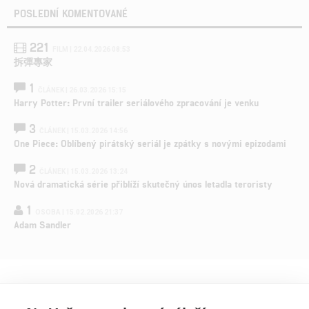
POSLEDNÍ KOMENTOVANÉ
221
FILM | 22.04.2026 08:53
拆彈專家
1
ČLÁNEK | 26.03.2026 15:15
Harry Potter: První trailer seriálového zpracování je venku
3
ČLÁNEK | 15.03.2026 14:56
One Piece: Oblíbený pirátský seriál je zpátky s novými epizodami
2
ČLÁNEK | 15.03.2026 13:24
Nová dramatická série přiblíží skutečný únos letadla teroristy
1
OSOBA | 15.02.2026 21:37
Adam Sandler