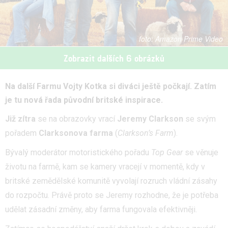
Amazon Prime Video
Zobrazit dalších 6 obrázků
Na další Farmu Vojty Kotka si diváci ještě počkají. Zatím
je tu nová řada původní britské inspirace.
Již zítra
se na obrazovky vrací
Jeremy Clarkson
se svým
pořadem
Clarksonova farma
(
Clarkson’s Farm
).
Bývalý moderátor motoristického pořadu
Top Gear
se věnuje
životu na farmě, kam se kamery vracejí v momentě, kdy v
britské zemědělské komunitě vyvolají rozruch vládní zásahy
do rozpočtu. Právě proto se Jeremy rozhodne, že je potřeba
udělat zásadní změny, aby farma fungovala efektivněji.