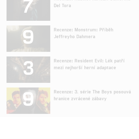
7
Del Tora
9
Recenze: Monstrum: Příběh
Jeffreyho Dahmera
3
Recenze: Resident Evil: Lék patří
mezi nejhorší herní adaptace
9
Recenze: 3. série The Boys posouvá
hranice zvrácené zábavy