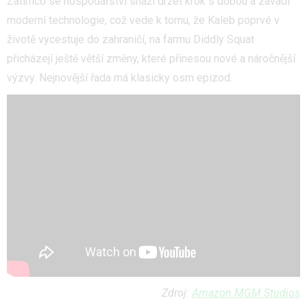
Zatímco se hospodářství snaží držet krok s dobou a zavádí
moderní technologie, což vede k tomu, že Kaleb poprvé v
životě vycestuje do zahraničí, na farmu Diddly Squat
přicházejí ještě větší změny, které přinesou nové a náročnější
výzvy. Nejnovější řada má klasicky osm epizod.
Zdroj:
Amazon MGM Studios