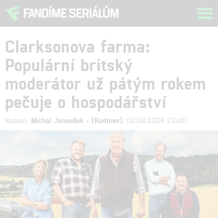
Tog
navi
Clarksonova farma:
Populární britský
moderátor už pátým rokem
pečuje o hospodářství
Napsal:
Michal Janoušek - (Rudmen)
, 02.06.2026 23:00